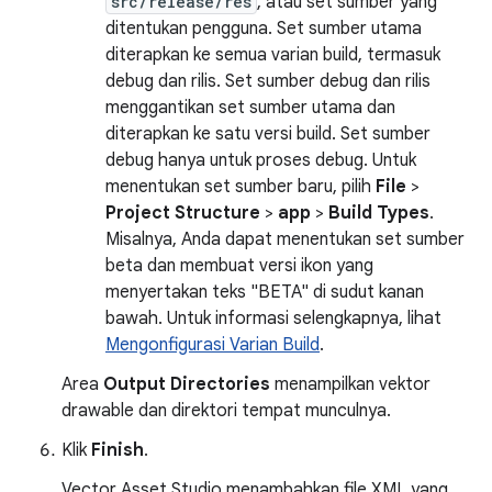
src/release/res
, atau set sumber yang
ditentukan pengguna. Set sumber utama
diterapkan ke semua varian build, termasuk
debug dan rilis. Set sumber debug dan rilis
menggantikan set sumber utama dan
diterapkan ke satu versi build. Set sumber
debug hanya untuk proses debug. Untuk
menentukan set sumber baru, pilih
File
>
Project Structure
>
app
>
Build Types
.
Misalnya, Anda dapat menentukan set sumber
beta dan membuat versi ikon yang
menyertakan teks "BETA" di sudut kanan
bawah. Untuk informasi selengkapnya, lihat
Mengonfigurasi Varian Build
.
Area
Output Directories
menampilkan vektor
drawable dan direktori tempat munculnya.
Klik
Finish
.
Vector Asset Studio menambahkan file XML yang