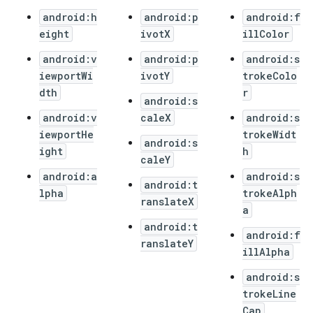
android:h
android:p
android:f
eight
ivotX
illColor
android:v
android:p
android:s
iewportWi
ivotY
trokeColo
dth
r
android:s
android:v
caleX
android:s
iewportHe
trokeWidt
android:s
ight
h
caleY
android:a
android:s
android:t
lpha
trokeAlph
ranslateX
a
android:t
android:f
ranslateY
illAlpha
android:s
trokeLine
Cap