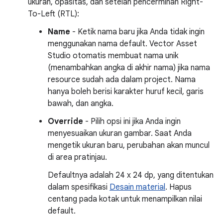
ukuran, opasitas, dan setelan pencerminan Right-
To-Left (RTL):
Name
- Ketik nama baru jika Anda tidak ingin
menggunakan nama default. Vector Asset
Studio otomatis membuat nama unik
(menambahkan angka di akhir nama) jika nama
resource sudah ada dalam project. Nama
hanya boleh berisi karakter huruf kecil, garis
bawah, dan angka.
Override
- Pilih opsi ini jika Anda ingin
menyesuaikan ukuran gambar. Saat Anda
mengetik ukuran baru, perubahan akan muncul
di area pratinjau.
Defaultnya adalah 24 x 24 dp, yang ditentukan
dalam spesifikasi
Desain material
. Hapus
centang pada kotak untuk menampilkan nilai
default.