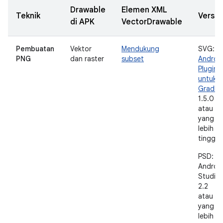
Drawable
Elemen XML
Teknik
Versi
di APK
VectorDrawable
Pembuatan
Vektor
Mendukung
SVG:
PNG
dan raster
subset
Androi
Plugin
untuk
Gradle
1.5.0
atau
yang
lebih
tinggi
PSD:
Androi
Studio
2.2
atau
yang
lebih