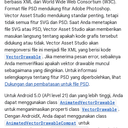
berbasis XML dari World Wide Web Consortium (W3C).
Format file PSD mendukung fitur Adobe Photoshop.
Vector Asset Studio mendukung standar penting, tetapi
tidak semua fitur SVG dan PSD. Saat Anda menetapkan
file SVG atau PSD, Vector Asset Studio akan memberikan
masukan langsung tentang apakah kode grafis tersebut
didukung atau tidak. Vector Asset Studio akan
mengonversi file ini menjadi file XML yang berisi kode
VectorDrawable
. Jika menerima pesan error, sebaiknya
Anda memverifikasi apakah vektor drawable muncul
sebagaimana yang diinginkan. Untuk informasi
selengkapnya tentang fitur PSD yang diperbolehkan, lihat
Dukungan dan pembatasan untuk file PSD
.
Untuk Android 5.0 (API level 21) dan yang lebih tinggi, Anda
dapat menggunakan class
AnimatedVectorDrawable
untuk menganimasikan properti class
VectorDrawable
.
Dengan AndroidX, Anda dapat menggunakan class
AnimatedVectorDrawableCompat
untuk