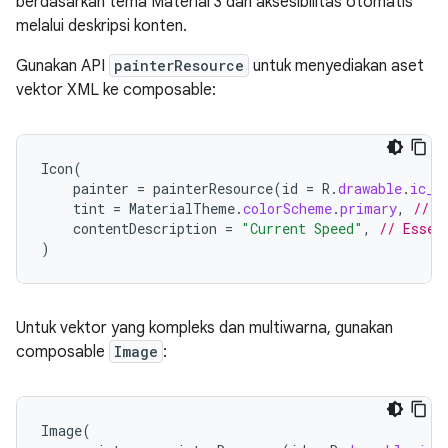
berdasarkan tema Material 3 dan aksesibilitas otomatis
melalui deskripsi konten.
Gunakan API
painterResource
untuk menyediakan aset
vektor XML ke composable:
Icon
(
painter
=
painterResource
(
id
=
R
.
drawable
.
ic_s
tint
=
MaterialTheme
.
colorScheme
.
primary
,
// A
contentDescription
=
"Current Speed"
,
// Essen
)
Untuk vektor yang kompleks dan multiwarna, gunakan
composable
Image
:
Image
(