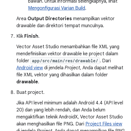
bawah. Untuk informasi selengkapnya, lihat
Mengonfigurasi Varian Build
.
Area
Output Directories
menampilkan vektor
drawable dan direktori tempat munculnya.
Klik
Finish
.
Vector Asset Studio menambahkan file XML yang
mendefinisikan vektor drawable ke project dalam
folder
app/src/main/res/drawable/
. Dari
Android view
di jendela
Project
, Anda dapat melihat
file XML vektor yang dihasilkan dalam folder
drawable
.
Buat project.
Jika API level minimum adalah Android 4.4 (API level
20) dan yang lebih rendah, dan Anda belum
mengaktifkan teknik AndroidX, Vector Asset Studio
akan menghasilkan file PNG. Dari
Project Files view
di jendela
Project
, Anda dapat menampilkan file PNG