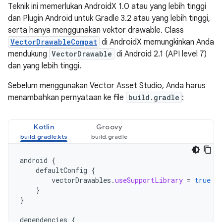
Teknik ini memerlukan AndroidX 1.0 atau yang lebih tinggi
dan Plugin Android untuk Gradle 3.2 atau yang lebih tinggi,
serta hanya menggunakan vektor drawable. Class
VectorDrawableCompat
di AndroidX memungkinkan Anda
mendukung
VectorDrawable
di Android 2.1 (API level 7)
dan yang lebih tinggi.
Sebelum menggunakan Vector Asset Studio, Anda harus
menambahkan pernyataan ke file
build.gradle
:
Kotlin
Groovy
android
{
defaultConfig
{
vectorDrawables
.
useSupportLibrary
=
true
}
}
dependencies
{