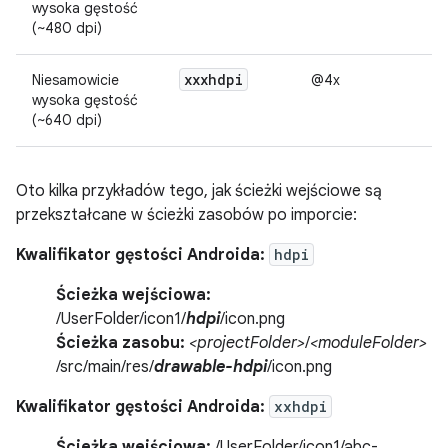
wysoka gęstość
(~480 dpi)
xxxhdpi
Niesamowicie
@4x
wysoka gęstość
(~640 dpi)
Oto kilka przykładów tego, jak ścieżki wejściowe są
przekształcane w ścieżki zasobów po imporcie:
Kwalifikator gęstości Androida:
hdpi
Ścieżka wejściowa:
/UserFolder/icon1/
hdpi
/icon.png
Ścieżka zasobu:
<projectFolder>
/
<moduleFolder>
/src/main/res/
drawable-hdpi
/icon.png
Kwalifikator gęstości Androida:
xxhdpi
Ścieżka wejściowa:
/UserFolder/icon1/abc-