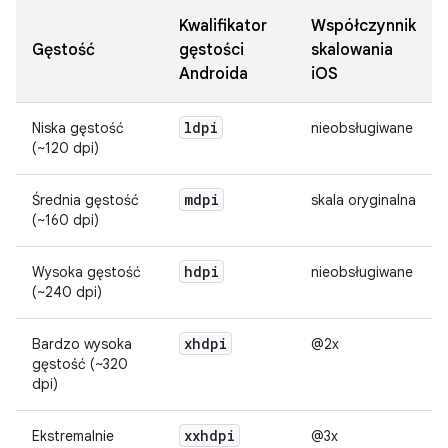
Kwalifikator
Współczynnik
Gęstość
gęstości
skalowania
Androida
iOS
ldpi
Niska gęstość
nieobsługiwane
(~120 dpi)
mdpi
Średnia gęstość
skala oryginalna
(~160 dpi)
hdpi
Wysoka gęstość
nieobsługiwane
(~240 dpi)
xhdpi
Bardzo wysoka
@2x
gęstość (~320
dpi)
xxhdpi
Ekstremalnie
@3x