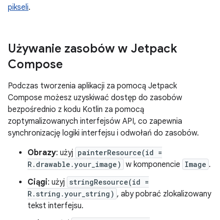
pikseli
.
Używanie zasobów w Jetpack
Compose
Podczas tworzenia aplikacji za pomocą Jetpack
Compose możesz uzyskiwać dostęp do zasobów
bezpośrednio z kodu Kotlin za pomocą
zoptymalizowanych interfejsów API, co zapewnia
synchronizację logiki interfejsu i odwołań do zasobów.
Obrazy
: użyj
painterResource(id =
R.drawable.your_image)
w komponencie
Image
.
Ciągi
: użyj
stringResource(id =
R.string.your_string)
, aby pobrać zlokalizowany
tekst interfejsu.