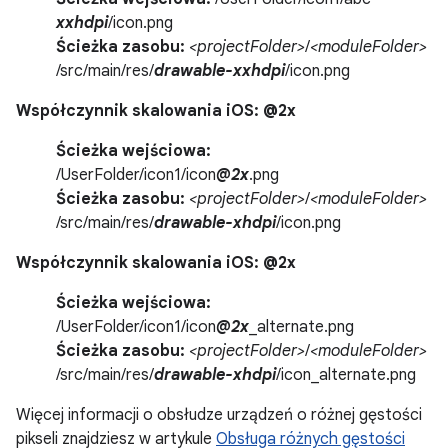
xxhdpi
/icon.png
Ścieżka zasobu:
<projectFolder>
/
<moduleFolder>
/src/main/res/
drawable-xxhdpi
/icon.png
Współczynnik skalowania iOS: @2x
Ścieżka wejściowa:
/UserFolder/icon1/icon
@2x
.png
Ścieżka zasobu:
<projectFolder>
/
<moduleFolder>
/src/main/res/
drawable-xhdpi
/icon.png
Współczynnik skalowania iOS: @2x
Ścieżka wejściowa:
/UserFolder/icon1/icon
@2x
_alternate.png
Ścieżka zasobu:
<projectFolder>
/
<moduleFolder>
/src/main/res/
drawable-xhdpi
/icon_alternate.png
Więcej informacji o obsłudze urządzeń o różnej gęstości
pikseli znajdziesz w artykule
Obsługa różnych gęstości