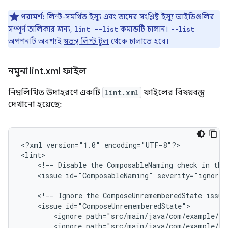
পরামর্শ:
লিন্ট-সমর্থিত ইস্যু এবং তাদের সংশ্লিষ্ট ইস্যু আইডিগুলির
সম্পূর্ণ তালিকার জন্য,
কমান্ডটি চালান।
lint --list
--list
অপশনটি অবশ্যই
স্বতন্ত্র লিন্ট টুল
থেকে চালাতে হবে।
নমুনা lint
.
xml ফাইল
নিম্নলিখিত উদাহরণে একটি
lint.xml
ফাইলের বিষয়বস্তু
দেখানো হয়েছে:
<?xml
version="1.0"
encoding="UTF-8"?>

<!--
Disable
the
ComposableNaming
check
in
thi
<issue
id="ComposableNaming"
severity="ignore"
<!--
Ignore
the
ComposeUnrememberedState
issue
<issue
<ignore
path="src/main/java/com/example/my
<ignore
path="src/main/java/com/example/my