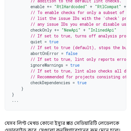
// addition to the default lint checks.
enable
+=
"RtlHardcoded"
+
"RtlCompat"
+
// To enable checks for only a subset of i
// list the issue IDs with the 'check' pro
// any issue IDs you enable or disable usin
checkOnly
+=
"NewApi"
+
"InlinedApi"
// If set to true, turns off analysis progr
quiet
=
true
// If set to true (default), stops the bui
abortOnError
=
false
// If set to true, lint only reports errors
ignoreWarnings
=
true
// If set to true, lint also checks all dep
// Recommended for projects consisting of 
checkDependencies
=
true
}
}
...
যেসব লিন্ট মেথড কোনো ইস্যুর প্রদত্ত সেভিয়ারিটি লেভেলকে
ওভাররাইড করে, সেগুলো কনফিগারেশনের ক্রম মেনে চলে।