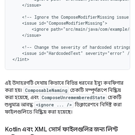
</issue>

<!--
Ignore
the
ComposeModifierMissing
issue
i
<issue
<ignore
path="src/main/java/com/example/my
</issue>

<!--
Change
the
severity
of
hardcoded
strings
<issue
id="HardcodedText"
severity="error"
/>

</lint>
এই উদাহরণটি দেখায় কিভাবে বিভিন্ন ধরনের ইস্যু কনফিগার
করা হয়।
ComposableNaming
চেকটি সম্পূর্ণরূপে নিষ্ক্রিয়
করা হয়েছে, এবং
ComposeUnrememberedState
চেকটি
শুধুমাত্র আবদ্ধ
<ignore ... />
ডিক্লারেশনে নির্দিষ্ট করা
ফাইলগুলিতে নিষ্ক্রিয় করা হয়েছে।
Kotlin এবং XML সোর্স ফাইলগুলির জন্য লিন্ট