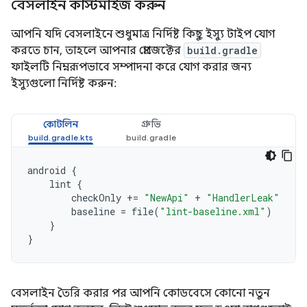
বেসলাইন কাস্টমাইজ করুন
আপনি যদি বেসলাইনে শুধুমাত্র নির্দিষ্ট কিছু ইস্যু টাইপ যোগ
করতে চান, তাহলে আপনার প্রোজেক্টের
build.gradle
ফাইলটি নিম্নরূপভাবে সম্পাদনা করে যোগ করার জন্য
ইস্যুগুলো নির্দিষ্ট করুন:
কোটলিন
গ্রুভি
android
{
lint
{
checkOnly
+=
"NewApi"
+
"HandlerLeak"
baseline
=
file
(
"lint-baseline.xml"
)
}
}
বেসলাইন তৈরি করার পর আপনি কোডবেসে কোনো নতুন