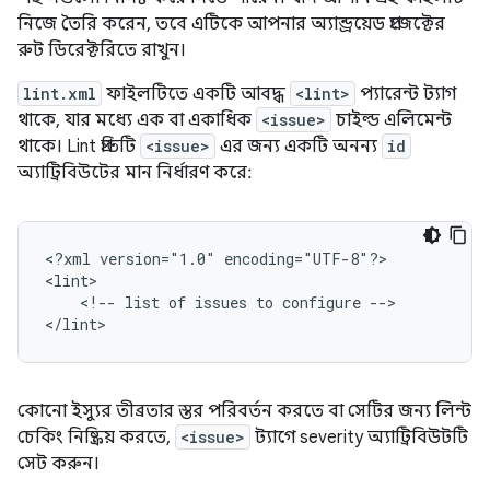
নিজে তৈরি করেন, তবে এটিকে আপনার অ্যান্ড্রয়েড প্রজেক্টের
রুট ডিরেক্টরিতে রাখুন।
lint.xml
ফাইলটিতে একটি আবদ্ধ
<lint>
প্যারেন্ট ট্যাগ
থাকে, যার মধ্যে এক বা একাধিক
<issue>
চাইল্ড এলিমেন্ট
থাকে। Lint প্রতিটি
<issue>
এর জন্য একটি অনন্য
id
অ্যাট্রিবিউটের মান নির্ধারণ করে:
<?xml
version="1.0"
encoding="UTF-8"?>

<!--
list
of
issues
to
configure
-->

</lint>
কোনো ইস্যুর তীব্রতার স্তর পরিবর্তন করতে বা সেটির জন্য লিন্ট
চেকিং নিষ্ক্রিয় করতে,
<issue>
ট্যাগে severity অ্যাট্রিবিউটটি
সেট করুন।