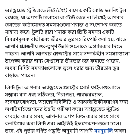
অ্যান্ড্রয়েড স্টুডিওতে
লিন্ট (lint)
নামে একটি কোড স্ক্যানিং টুল
রয়েছে, যা অ্যাপটি চালানো বা টেস্ট কেস না লিখেই আপনার
কোডের কাঠামোগত সমস্যাগুলো শনাক্ত ও সংশোধন করতে
সাহায্য করে। টুলটি দ্বারা শনাক্ত করা প্রতিটি সমস্যা একটি
বিবরণমূলক বার্তা এবং তীব্রতার স্তরসহ রিপোর্ট করা হয়, যাতে
আপনি প্রয়োজনীয় গুরুত্বপূর্ণ উন্নতিগুলোকে অগ্রাধিকার দিতে
পারেন। আপনি আপনার প্রোজেক্টের সাথে সম্পর্কহীন সমস্যাগুলো
উপেক্ষা করার জন্য সেগুলোর তীব্রতার স্তর কমাতে পারেন,
অথবা নির্দিষ্ট সমস্যাগুলোকে তুলে ধরার জন্য তীব্রতার স্তর
বাড়াতে পারেন।
লিন্ট টুল আপনার অ্যান্ড্রয়েড প্রজেক্টের সোর্স ফাইলগুলোতে
সম্ভাব্য বাগ এবং সঠিকতা, নিরাপত্তা, পারফরম্যান্স,
ব্যবহারযোগ্যতা, অ্যাক্সেসিবিলিটি ও আন্তর্জাতিকীকরণের জন্য
অপটিমাইজেশনের উন্নতি পরীক্ষা করে। অ্যান্ড্রয়েড স্টুডিও
ব্যবহার করার সময়, আপনার অ্যাপ বিল্ড করার সাথে সাথে
কনফিগার করা লিন্ট এবং আইডিই ইন্সপেকশনগুলো চলে।
তবে, এই পৃষ্ঠায় বর্ণিত পদ্ধতি অনুযায়ী আপনি
ম্যানুয়ালি
অথবা