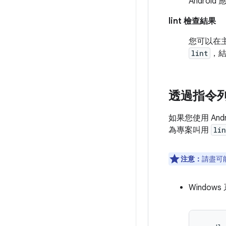
Andro
lint 檢查結果
您可以在主控台
lint
，
透過指令列執
如果您使用 Andro
為專案叫用
lin
注意：
請盡可
Window