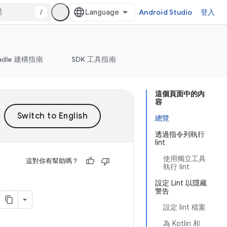
/
Android Studio
登入
adle 建構指南
SDK 工具指南
這個頁面中的內
容
總覽
透過指令列執行
lint
使用獨立工具
這對你有幫助嗎？
執行 lint
設定 Lint 以隱藏
警告
設定 lint 檔案
為 Kotlin 和