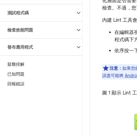
化層面是否需要最佳
檢查。不過，您
測試程式碼
內建 Lint 工
檢查效能問題
在編輯器視
程式碼下
發布應用程式
依序按一下「
疑難排解
注意：
如果您的
已知問題
請盡可能將
Andro
回報錯誤
圖 1 顯示 Li