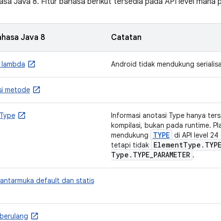
asa Java 8. Fitur bahasa berikut tersedia pada API level mana 
ahasa Java 8
Catatan
i lambda
Android tidak mendukung serialisa
si metode
 Type
Informasi anotasi Type hanya ter
kompilasi, bukan pada runtime. Pla
TYPE
mendukung
di API level 24
Element
Type
.
TYP
tetapi tidak
Type
.
TYPE
_
PARAMETER
.
antarmuka default dan statis
 berulang