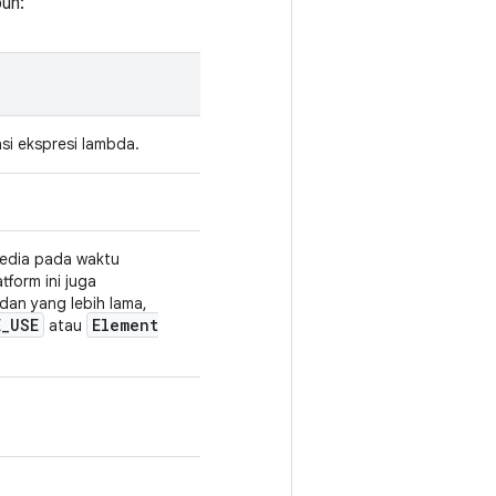
pun:
si ekspresi lambda.
sedia pada waktu
tform ini juga
 dan yang lebih lama,
E
_
USE
Element
atau