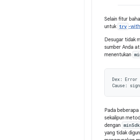
Selain fitur bah
untuk
try
-wit
Desugar tidak 
sumber Anda ata
menentukan
mi
Dex: Error 
Pada beberapa 
sekalipun metod
dengan
minSdk
yang tidak digun