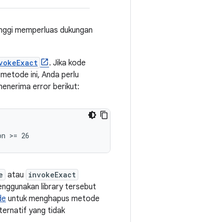
 tinggi memperluas dukungan
vokeExact
. Jika kode
etode ini, Anda perlu
menerima error berikut:
e
atau
invokeExact
enggunakan library tersebut
de
untuk menghapus metode
ternatif yang tidak