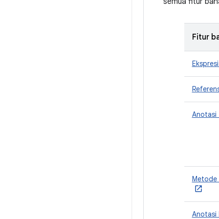
semua fitur bah
Fitur b
Ekspres
Referen
Anotasi
Metode 
Anotasi