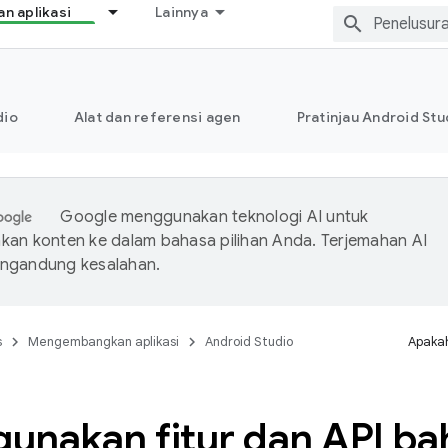
 aplikasi
Lainnya
dio
Alat dan referensi agen
Pratinjau Android Stu
Google menggunakan teknologi AI untuk
an konten ke dalam bahasa pilihan Anda. Terjemahan AI
ngandung kesalahan.
s
Mengembangkan aplikasi
Android Studio
Apakah
unakan fitur dan API ba