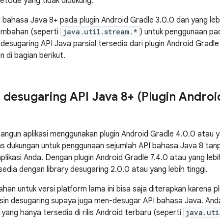
tode yang tidak didukung.
r bahasa Java 8+ pada plugin Android Gradle 3.0.0 dan yang leb
tambahan (seperti
java.util.stream.*
) untuk penggunaan pada
esugaring API Java parsial tersedia dari plugin Android Gradle 
n di bagian berikut.
desugaring API Java 8+ (Plugin Androi
ngun aplikasi menggunakan plugin Android Gradle 4.0.0 atau yan
s dukungan untuk penggunaan sejumlah API bahasa Java 8 tanp
plikasi Anda. Dengan plugin Android Gradle 7.4.0 atau yang lebi
sedia dengan library desugaring 2.0.0 atau yang lebih tinggi.
n untuk versi platform lama ini bisa saja diterapkan karena plu
in desugaring supaya juga men-desugar API bahasa Java. And
yang hanya tersedia di rilis Android terbaru (seperti
java.uti