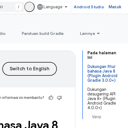
/
Android Studio
Masuk
dio
Panduan build Gradle
Lainnya
Pada halaman
ini
Dukungan fitur
bahasa Java 8
(Plugin Android
Gradle 3.0.0+)
Dukungan
desugaring API
 informasi ini membantu?
Java 8+ (Plugin
Android Gradle
4.0.0+)
Versi
hasa Java 8