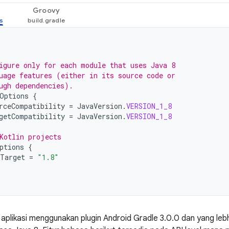
Groovy
igure only for each module that uses Java 8
uage features (either in its source code or
ugh dependencies).
Options
{
rceCompatibility
=
JavaVersion
.
VERSION_1_8
getCompatibility
=
JavaVersion
.
VERSION_1_8
Kotlin projects
ptions
{
Target
=
"1.8"
aplikasi menggunakan plugin Android Gradle 3.0.0 dan yang lebh