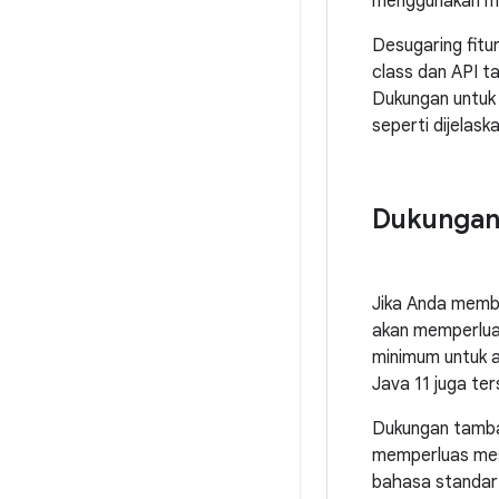
menggunakan me
Desugaring fitu
class dan API 
Dukungan untuk d
seperti dijelaska
Dukungan 
Jika Anda memba
akan memperlua
minimum untuk a
Java 11 juga ter
Dukungan tambaha
memperluas mes
bahasa standar 