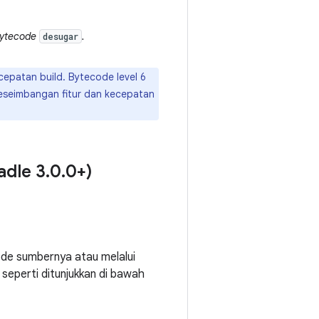
bytecode
.
desugar
epatan build. Bytecode level 6
i keseimbangan fitur dan kecepatan
adle 3
.
0
.
0+)
ode sumbernya atau melalui
seperti ditunjukkan di bawah