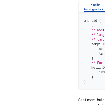
Kotlin
android
{
...
// Conf
// lang
// thro
compile
sou
tar
}
// For 
kotlinO
jvm
}
}
Saat mem-build 