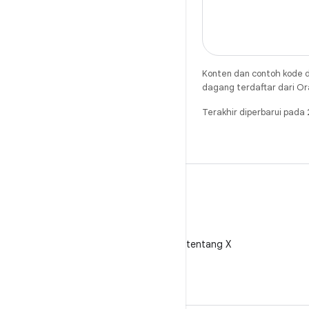
Konten dan contoh kode d
dagang terdaftar dari Ora
Terakhir diperbarui pad
X
Ikuti @AndroidDev tentang X