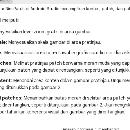
r NinePatch di Android Studio menampilkan konten, patch, dan pat
 meliputi:
nyesuaikan level zoom grafis di area gambar.
ale
: Menyesuaikan skala gambar di area pratinjau.
k
: Memvisualisasi area non-drawable grafis saat kursor diarahk
tches
: Melihat pratinjau patch berwarna merah muda yang dap
njukkan patch yang dapat direntangkan, seperti yang ditunjuk
tent
: Menandai area konten dalam gambar pratinjau. Ungu men
ng ditunjukkan pada gambar 2.
 patches
: Menambahkan batas merah di sekitar area patch y
t direntangkan, seperti ditunjukkan pada gambar 2. Jika mengh
ertahankan koherensi visual dari gambar yang direntangkan.
Apakah informasi ini membantu?