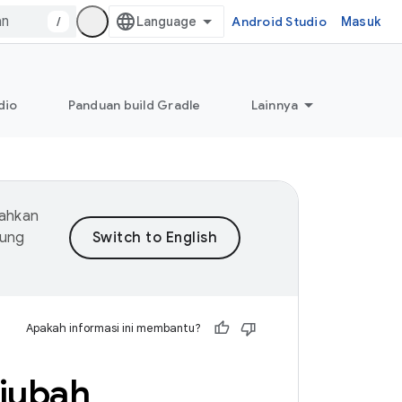
/
Android Studio
Masuk
dio
Panduan build Gradle
Lainnya
mahkan
dung
Apakah informasi ini membantu?
iubah