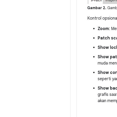
Gambar 2.
Gamba
Kontrol opsional
Zoom
: Me
Patch sc
Show loc
Show pa
muda menu
Show con
seperti ya
Show bad
grafis saa
akan memp