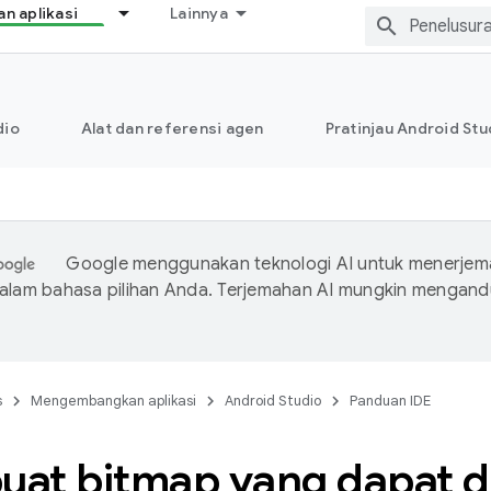
 aplikasi
Lainnya
dio
Alat dan referensi agen
Pratinjau Android Stu
Google menggunakan teknologi AI untuk menerje
dalam bahasa pilihan Anda. Terjemahan AI mungkin mengan
s
Mengembangkan aplikasi
Android Studio
Panduan IDE
at bitmap yang dapat d