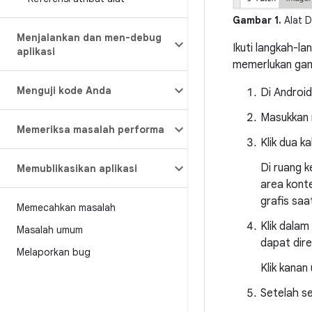
Gambar 1.
Alat D
Menjalankan dan men-debug
Ikuti langkah-l
aplikasi
memerlukan gam
Menguji kode Anda
Di Android
Masukkan n
Memeriksa masalah performa
Klik dua k
Di ruang k
Memublikasikan aplikasi
area konte
grafis saa
Memecahkan masalah
Klik dala
Masalah umum
dapat dir
Melaporkan bug
Klik kanan
Setelah sel