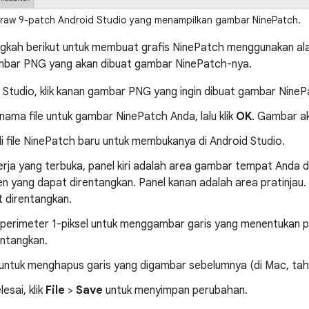
raw 9-patch Android Studio yang menampilkan gambar NinePatch.
angkah berikut untuk membuat grafis NinePatch menggunakan al
bar PNG yang akan dibuat gambar NinePatch-nya.
 Studio, klik kanan gambar PNG yang ingin dibuat gambar NinePa
ama file untuk gambar NinePatch Anda, lalu klik
OK
. Gambar ak
ali file NinePatch baru untuk membukanya di Android Studio.
erja yang terbuka, panel kiri adalah area gambar tempat Anda 
n yang dapat direntangkan. Panel kanan adalah area pratinjau. D
t direntangkan.
m perimeter 1-piksel untuk menggambar garis yang menentukan p
entangkan.
 untuk menghapus garis yang digambar sebelumnya (di Mac, tahan
esai, klik
File
>
Save
untuk menyimpan perubahan.