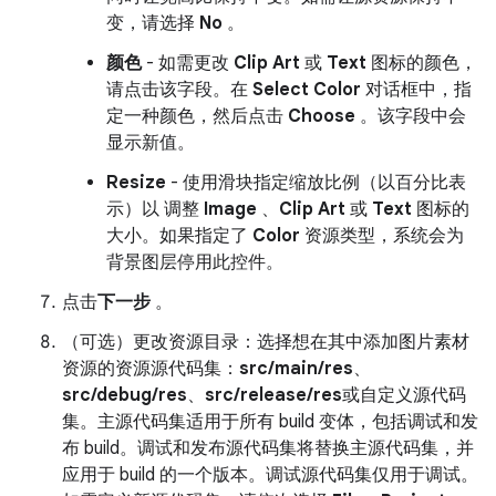
变，请选择
No
。
颜色
- 如需更改
Clip Art
或
Text
图标的颜色，
请点击该字段。在
Select Color
对话框中，指
定一种颜色，然后点击
Choose
。该字段中会
显示新值。
Resize
- 使用滑块指定缩放比例（以百分比表
示）以 调整
Image
、
Clip Art
或
Text
图标的
大小。如果指定了
Color
资源类型，系统会为
背景图层停用此控件。
点击
下一步
。
（可选）更改资源目录：选择想在其中添加图片素材
资源的资源源代码集：
src/main/res
、
src/debug/res
、
src/release/res
或自定义源代码
集。主源代码集适用于所有 build 变体，包括调试和发
布 build。调试和发布源代码集将替换主源代码集，并
应用于 build 的一个版本。调试源代码集仅用于调试。