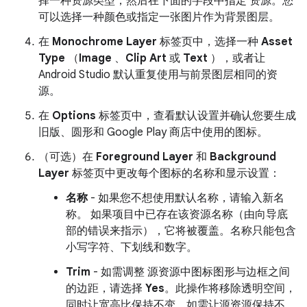
择一种资源类型，然后在下面的字段中指定 资源。您
可以选择一种颜色或指定一张图片作为背景图层。
在
Monochrome Layer
标签页中，选择一种
Asset
Type
（
Image
、
Clip Art
或
Text
），或者让
Android Studio 默认重复使用与前景图层相同的资
源。
在
Options
标签页中，查看默认设置并确认您要生成
旧版、圆形和 Google Play 商店中使用的图标。
（可选）在
Foreground Layer
和
Background
Layer
标签页中更改每个图标的名称和显示设置：
名称
- 如果您不想使用默认名称，请输入新名
称。 如果项目中已存在该资源名称（由向导底
部的错误来指示），它将被覆盖。名称只能包含
小写字符、下划线和数字。
Trim
- 如需调整 源资源中图标图形与边框之间
的边距，请选择
Yes
。此操作将移除透明空间，
同时让宽高比保持不变。如需让源资源保持不