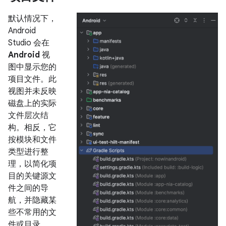
默认情况下，
Android
Studio 会在
Android
视
图中显示您的
项目文件。此
视图并未反映
磁盘上的实际
文件层次结
构。相反，它
按模块和文件
类型进行整
理，以简化项
目的关键源文
件之间的导
航，并隐藏某
些不常用的文
件或目录。