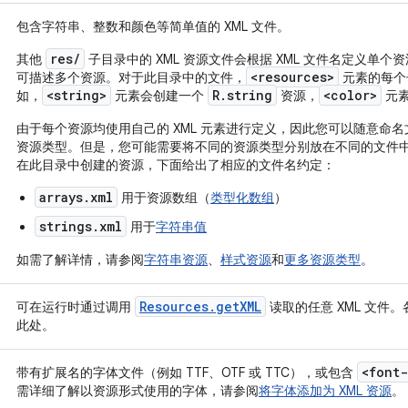
包含字符串、整数和颜色等简单值的 XML 文件。
res/
其他
子目录中的 XML 资源文件会根据 XML 文件名定义单个
<resources>
可描述多个资源。对于此目录中的文件，
元素的每个
<string>
R.string
<color>
如，
元素会创建一个
资源，
元
由于每个资源均使用自己的 XML 元素进行定义，因此您可以随意命
资源类型。但是，您可能需要将不同的资源类型分别放在不同的文件
在此目录中创建的资源，下面给出了相应的文件名约定：
arrays.xml
用于资源数组（
类型化数组
）
strings.xml
用于
字符串值
如需了解详情，请参阅
字符串资源
、
样式资源
和
更多资源类型
。
Resources
.
get
XML
可在运行时通过调用
读取的任意 XML 文件。
此处。
<font-
带有扩展名的字体文件（例如 TTF、OTF 或 TTC），或包含
需详细了解以资源形式使用的字体，请参阅
将字体添加为 XML 资源
。