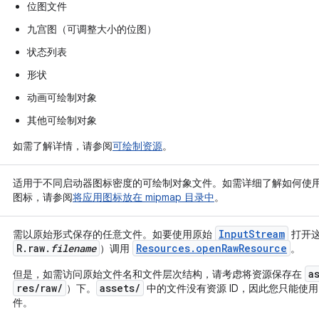
位图文件
九宫图（可调整大小的位图）
状态列表
形状
动画可绘制对象
其他可绘制对象
如需了解详情，请参阅
可绘制资源
。
适用于不同启动器图标密度的可绘制对象文件。如需详细了解如何使
图标，请参阅
将应用图标放在 mipmap 目录中
。
InputStream
需以原始形式保存的任意文件。如要使用原始
打开这
R.raw.
filename
Resources.openRawResource
）调用
。
a
但是，如需访问原始文件名和文件层次结构，请考虑将资源保存在
res/raw/
assets/
）下。
中的文件没有资源 ID，因此您只能使
件。