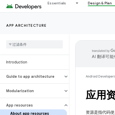
Essentials
Design & Plan
APP ARCHITECTURE
AI 翻译可
Introduction
Guide to app architecture
Android Developer
Modularization
应用
App resources
资源是指代码使
About app resources