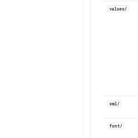
values
/
xml
/
font
/