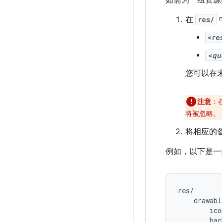
如需为一组资源
在
res/
<re
<qu
您可以在
注意
：
将被忽略。
将相应的
例如，以下是一
res/

    drawabl
        ico
        bac