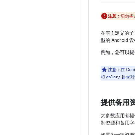
注意：
切勿将
在表 1 定义
型的 Andro
例如，您可以提
注意
：在 Co
和
目录对
color/
提供备用
大多数应用都提
制资源和备用字