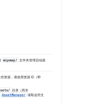
mipmap
/
用
文件夹管理启动器
些资源，请使用资源 ID（即
ssets/
目录（而非
AssetManager
用
读取这些文