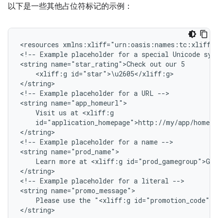
以下是一些其他占位符标记的示例：
<resources
xmlns:xliff="urn:oasis:names:tc:xliff:d
<!--
Example
placeholder
for
a
special
Unicode
sym
<string
name="star_rating">Check
out
our
<xliff:g
id="star">\u2605</xliff:g>

</string>

<!--
Example
placeholder
for
a
URL
-->

<string
Visit
us
at
id="application_homepage">http://my/app/home.h
</string>

<!--
Example
placeholder
for
a
name
-->

<string
Learn
more
at
<xliff:g
id="prod_gamegroup">Ga
</string>

<!--
Example
placeholder
for
a
literal
-->

<string
Please
use
the
"<xliff:g
id="promotion_code">A
</string>
