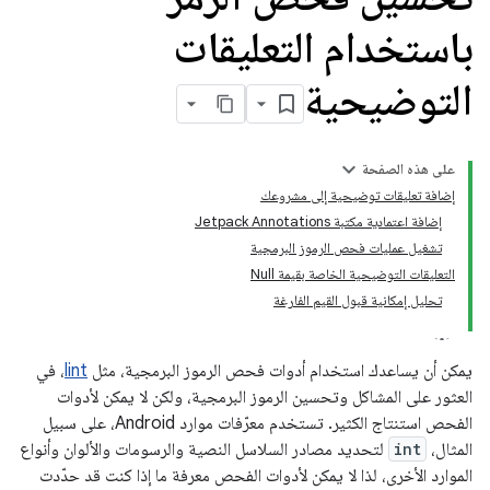
باستخدام التعليقات
التوضيحية
على هذه الصفحة
إضافة تعليقات توضيحية إلى مشروعك
إضافة اعتمادية مكتبة Jetpack Annotations
تشغيل عمليات فحص الرموز البرمجية
التعليقات التوضيحية الخاصة بقيمة Null
تحليل إمكانية قبول القيم الفارغة
يمكن أن يساعدك استخدام أدوات فحص الرموز البرمجية، مثل
lint
، في
العثور على المشاكل وتحسين الرموز البرمجية، ولكن لا يمكن لأدوات
الفحص استنتاج الكثير. تستخدم معرّفات موارد Android، على سبيل
المثال،
int
لتحديد مصادر السلاسل النصية والرسومات والألوان وأنواع
الموارد الأخرى، لذا لا يمكن لأدوات الفحص معرفة ما إذا كنت قد حدّدت