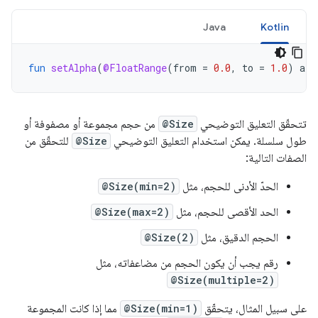
Java
Kotlin
fun
setAlpha
(
@FloatRange
(
from
=
0.0
,
to
=
1.0
)
alp
تتحقّق التعليق التوضيحي
@Size
من حجم مجموعة أو مصفوفة أو
طول سلسلة. يمكن استخدام التعليق التوضيحي
@Size
للتحقّق من
الصفات التالية:
الحدّ الأدنى للحجم، مثل
@Size(min=2)
الحد الأقصى للحجم، مثل
@Size(max=2)
الحجم الدقيق، مثل
@Size(2)
رقم يجب أن يكون الحجم من مضاعفاته، مثل
@Size(multiple=2)
على سبيل المثال، يتحقّق
@Size(min=1)
مما إذا كانت المجموعة