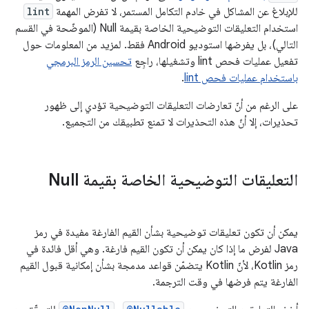
للإبلاغ عن المشاكل في خادم التكامل المستمر، لا تفرض المهمة
lint
استخدام التعليقات التوضيحية الخاصة بقيمة Null (الموضّحة في القسم
التالي)، بل يفرضها استوديو Android فقط. لمزيد من المعلومات حول
تفعيل عمليات فحص lint وتشغيلها، راجِع
تحسين الرمز البرمجي
باستخدام عمليات فحص lint
.
على الرغم من أنّ تعارضات التعليقات التوضيحية تؤدي إلى ظهور
تحذيرات، إلا أنّ هذه التحذيرات لا تمنع تطبيقك من التجميع.
التعليقات التوضيحية الخاصة بقيمة Null
يمكن أن تكون تعليقات توضيحية بشأن القيم الفارغة مفيدة في رمز
Java لفرض ما إذا كان يمكن أن تكون القيم فارغة. وهي أقل فائدة في
رمز Kotlin، لأنّ Kotlin يتضمّن قواعد مدمجة بشأن إمكانية قبول القيم
الفارغة يتم فرضها في وقت الترجمة.