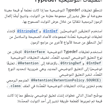
تتحقّق تعليقات Typedef التوضيحية مما إذا كانت مَعلمة أو قيمة معينة
معروضة أو حقل يشير إلى مجموعة معيّنة من الثوابت. وتتيح أيضًا إكمال
الرموز البرمجية تلقائيًا من خلال عرض الثوابت المسموح بها.
استخدِم التعليقَين التوضيحيَّين
@IntDef
و
@StringDef
لإنشاء
تعليقات توضيحية مُعدَّدة لمجموعات الأعداد الصحيحة والسلاسل من
أجل التحقّق من صحة الأنواع الأخرى من مراجع الرموز.
تستخدم تعليقات Typedef التوضيحية
@interface
للإعلان عن
نوع التعليق التوضيحي الجديد المُعدَّد. تضيف التعليقات التوضيحية
@IntDef
و
@StringDef
، بالإضافة إلى
@Retention
، تعليقًا
توضيحيًا إلى التعليق التوضيحي الجديد، وهي ضرورية لتحديد النوع
المُعدَّد. تخبر التعليق التوضيحي
@Retention(RetentionPolicy.SOURCE)
المترجم البرمجي
بعدم تخزين بيانات التعليقات التوضيحية المُعدَّدة في الملف
.class
.
يوضّح المثال التالي خطوات إنشاء تعليق توضيحي يتحقّق مما إذا كانت
قيمة تم تمريرها كمَعلمة طريقة تشير إلى أحد الثوابت المحدّدة: