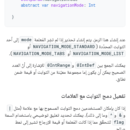
abstract
var
navigationMode
:
Int
}
عند إنشاء هذا الرمز، يتم إنشاء تحذير إذا لم تشِر المَعلمة
mode
إلى أحد
الثوابت المحدّدة (
NAVIGATION_MODE_STANDARD
أو
NAVIGATION_MODE_LIST
أو
NAVIGATION_MODE_TABS
).
يمكنك الجمع بين
@IntDef
و
@IntRange
للإشارة إلى أنّ العدد
الصحيح يمكن أن يكون إما مجموعة معيّنة من الثوابت أو قيمة ضمن
نطاق.
تفعيل دمج الثوابت مع العلامات
إذا كان بإمكان المستخدمين دمج الثوابت المسموح بها مع علامة (مثل
|
و
&
و
^
وما إلى ذلك)، يمكنك تحديد تعليق توضيحي باستخدام السمة
flag
للتحقّق مما إذا كانت المَعلمة أو قيمة الإرجاع تشير إلى نمط
صالح.