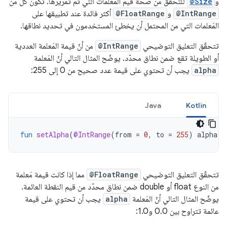
و
@Size
للتحقّق من صحة قيم المَعلمات التي تم تمريرها. تكون كلّ من
@IntRange
و
@FloatRange
أكثر فائدة عند تطبيقها على
المَعلمات التي من المحتمل أن يخطئ المستخدمون في تحديد نطاقها.
تتحقّق التعليق التوضيحي
@IntRange
من أنّ قيمة المَعلمة العددية
أو الطويلة تقع ضمن نطاق محدّد. يوضّح المثال التالي أنّ المَعلمة
alpha
يجب أن تحتوي على قيمة عدد صحيح من 0 إلى 255:
Java
Kotlin
fun
setAlpha
(
@IntRange
(
from
=
0
,
to
=
255
)
alpha
:
تتحقّق التعليق التوضيحي
@FloatRange
مما إذا كانت قيمة مَعلمة
من النوع float أو double ضمن نطاق محدّد من قيم النقطة العائمة.
يوضّح المثال التالي أنّ المَعلمة
alpha
يجب أن تحتوي على قيمة
عائمة تتراوح بين 0.0 و1.0: