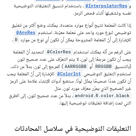
و
@InterpolatorRes
، باستخدام تنسيق التعليقات التوضيحية
نفسه وتشغيلها أثناء فحص الرمز.
إذا كانت المَعلمة تتيح أنواع موارد متعددة، يمكنك وضع أكثر من تعليق
توضيحي لنوع مورد واحد على مَعلمة معيّنة. استخدِم
@AnyRes
للإشارة إلى أنّ المَعلمة المشروحة يمكن أن تكون أي نوع من موارد
R
.
على الرغم من أنّه يمكنك استخدام
@ColorRes
لتحديد أنّ المَعلمة
يجب أن تكون مرجعًا إلى لون، لا يتم التعرّف على عدد صحيح للون
(بالتنسيق
RRGGBB
أو
AARRGGBB
) كمرجع إلى لون. بدلاً من ذلك،
استخدِم التعليق التوضيحي
@ColorInt
للإشارة إلى أنّ المَعلمة يجب
أن تكون عددًا صحيحًا يمثّل لونًا. ستضع أدوات الإنشاء علامة على الرمز
غير الصحيح الذي يمرّر معرّف مورد لون، مثل
android.R.color.black
، بدلاً من عدد صحيح للون، إلى الطرق
التي تمت إضافة تعليقات توضيحية إليها.
التعليقات التوضيحية في سلاسل المحادثات