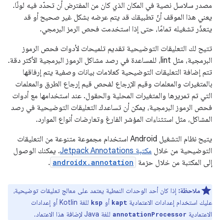
مصدر سلاسل نصية في المكان الذي كان من المفترض أن تحدّد فيه لونًا.
يعني هذا الموقف أنّ تطبيقك قد يتم عرضه بشكل غير صحيح أو قد
يتعذّر تشغيله تمامًا، حتى إذا استخدمت فحص الرمز البرمجي.
تتيح لك التعليقات التوضيحية تقديم تلميحات لأدوات فحص الرموز
البرمجية، مثل lint، للمساعدة في رصد مشاكل الرموز البرمجية الأكثر دقة.
تتم إضافة التعليقات التوضيحية كعلامات بيانات وصفية يتم إرفاقها
بالمتغيرات والمعلمات وقيم الإرجاع لفحص قيم إرجاع الطرق والمعلمات
التي تم تمريرها والمتغيرات المحلية والحقول. عند استخدامها مع أدوات
فحص الرموز البرمجية، يمكن أن تساعدك التعليقات التوضيحية في رصد
المشاكل، مثل استثناءات المؤشر الفارغ وتعارضات أنواع الموارد.
يتيح نظام التشغيل Android استخدام مجموعة متنوعة من التعليقات
التوضيحية من خلال
مكتبة Jetpack Annotations
. يمكنك الوصول
إلى المكتبة من خلال حزمة
androidx.annotation
.
ملاحظة:
إذا كان أحد الوحدات النمطية يعتمد على معالج تعليقات توضيحية،
عليك استخدام إعدادات الاعتمادية
أو
للغة Kotlin أو إعدادات
ksp
kapt
الاعتمادية
للغة Java لإضافة هذا الاعتماد.
annotationProcessor