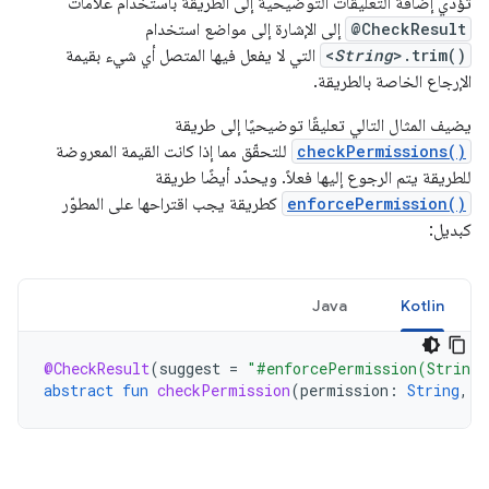
تؤدي إضافة التعليقات التوضيحية إلى الطريقة باستخدام علامات
@CheckResult
إلى الإشارة إلى مواضع استخدام
>.trim()
String
<
التي لا يفعل فيها المتصل أي شيء بقيمة
الإرجاع الخاصة بالطريقة.
يضيف المثال التالي تعليقًا توضيحيًا إلى طريقة
checkPermissions()
للتحقّق مما إذا كانت القيمة المعروضة
للطريقة يتم الرجوع إليها فعلاً. ويحدّد أيضًا طريقة
enforcePermission()
كطريقة يجب اقتراحها على المطوّر
كبديل:
Java
Kotlin
@CheckResult
(
suggest
=
"#enforcePermission(String,
abstract
fun
checkPermission
(
permission
:
String
,
p