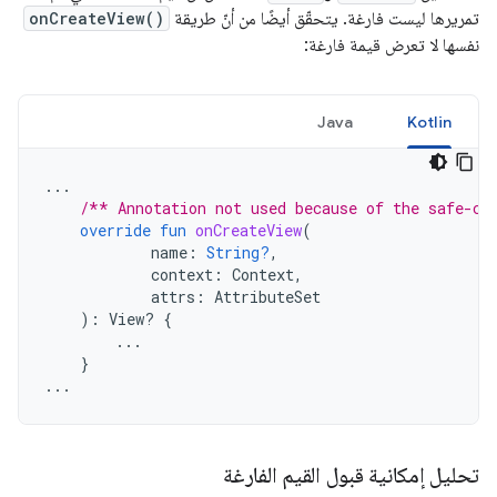
تمريرها ليست فارغة. يتحقّق أيضًا من أنّ طريقة
onCreateView()
نفسها لا تعرض قيمة فارغة:
Java
Kotlin
...
/** Annotation not used because of the safe-ca
override
fun
onCreateView
(
name
:
String?
,
context
:
Context
,
attrs
:
AttributeSet
):
View? 
{
...
}
...
تحليل إمكانية قبول القيم الفارغة