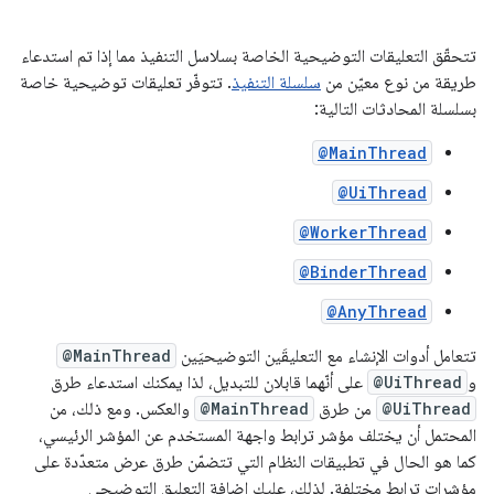
تتحقّق التعليقات التوضيحية الخاصة بسلاسل التنفيذ مما إذا تم استدعاء
طريقة من نوع معيّن من
سلسلة التنفيذ
. تتوفّر تعليقات توضيحية خاصة
بسلسلة المحادثات التالية:
@MainThread
@UiThread
@WorkerThread
@BinderThread
@AnyThread
تتعامل أدوات الإنشاء مع التعليقَين التوضيحيَين
@MainThread
و
@UiThread
على أنّهما قابلان للتبديل، لذا يمكنك استدعاء طرق
@UiThread
من طرق
@MainThread
والعكس. ومع ذلك، من
المحتمل أن يختلف مؤشر ترابط واجهة المستخدم عن المؤشر الرئيسي،
كما هو الحال في تطبيقات النظام التي تتضمّن طرق عرض متعدّدة على
مؤشرات ترابط مختلفة. لذلك، عليك إضافة التعليق التوضيحي