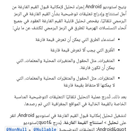
يتيح استوديو Android إجراء تحليل لإمكانية قبول القيم الفارغة من
أجل استنتاج وإدراج تعليقات توضيحية بشأن القيم الفارغة في الرمز
البرمجي تلقائيًا. يفحص تحليل قابلية القيم الفارغة العقود في جميع
أنحاء التسلسلات الهرمية للطرق في الرمز البرمجي للكشف عن ما يلي:
استدعاء الطرق التي يمكن أن تعرض قيمة فارغة
الطُرق التي يجب ألا تعرض قيمة فارغة
المتغيرات، مثل الحقول والمتغيرات المحلية والمعلمات، التي
يمكن أن تكون فارغة.
المتغيّرات، مثل الحقول والمتغيّرات المحلية والمعلمات، التي
لا يمكنها الاحتفاظ بقيمة فارغة
بعد ذلك، تُدرج عملية التحليل تلقائيًا التعليقات التوضيحية المناسبة
الخاصة بالقيمة الخالية في المواقع الجغرافية التي تم رصدها.
لتشغيل تحليل إمكانية قبول القيم الفارغة في استوديو Android، انقر
على
تحليل
>
استنتاج القيمة الفارغة
. يُدرِج &quot;استوديو
Android&quot; التعليقات التوضيحية
@Nullable
و
@NonNull