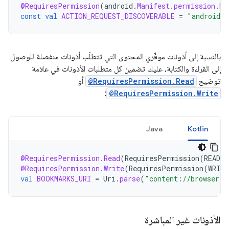
@RequiresPermission
(
android
.
Manifest
.
permission
.
BL
const
val
ACTION_REQUEST_DISCOVERABLE
=
"android.b
بالنسبة إلى أذونات موفّري المحتوى التي تتطلّب أذونات منفصلة للوصول
إلى القراءة والكتابة، عليك تضمين كل متطلبات الأذونات في علامة
توضيح
@RequiresPermission.Read
أو
:
@RequiresPermission.Write
Java
Kotlin
@RequiresPermission.Read
(
RequiresPermission
(
READ_
@RequiresPermission.Write
(
RequiresPermission
(
WRIT
val
BOOKMARKS_URI
=
Uri
.
parse
(
"content://browser/b
الأذونات غير المباشرة