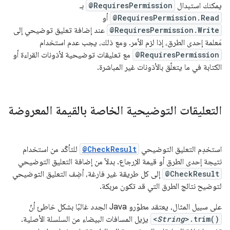
يمكنك استبدال
@RequiresPermission
بـ
@RequiresPermission.Read
أو
@RequiresPermission.Write
عند إضافة تعليق توضيحي إلى
مَعلمة إحدى الطرق، إذا لزم الأمر. ومع ذلك، يجب عدم استخدام
@RequiresPermission
مع تعليقات توضيحية لأذونات القراءة أو
الكتابة في ما يتعلّق بالأذونات غير المباشرة.
التعليقات التوضيحية الخاصة بالقيمة المعروضة
استخدِم التعليق التوضيحي
@CheckResult
للتأكّد من استخدام
نتيجة إحدى الطرق أو قيمة الإرجاع. بدلاً من إضافة التعليق التوضيحي
@CheckResult
إلى كل طريقة غير فارغة، أضِف التعليق التوضيحي
لتوضيح نتائج الطرق التي قد تكون مربكة.
على سبيل المثال، يعتقد مطوّرو Java الجدد غالبًا بشكل خاطئ أنّ
>.trim()
String
<
يزيل المسافات البيضاء من السلسلة الأصلية.