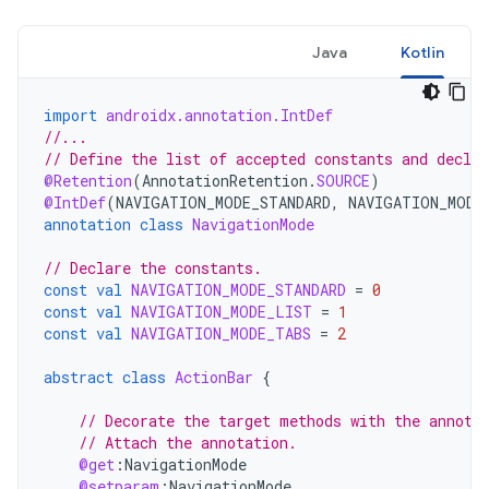
Java
Kotlin
import
androidx.annotation.IntDef
//...
// Define the list of accepted constants and declar
@Retention
(
AnnotationRetention
.
SOURCE
)
@IntDef
(
NAVIGATION_MODE_STANDARD
,
NAVIGATION_MODE
annotation
class
NavigationMode
// Declare the constants.
const
val
NAVIGATION_MODE_STANDARD
=
0
const
val
NAVIGATION_MODE_LIST
=
1
const
val
NAVIGATION_MODE_TABS
=
2
abstract
class
ActionBar
{
// Decorate the target methods with the annota
// Attach the annotation.
@get
:
NavigationMode
@setparam
:
NavigationMode