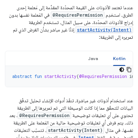
عندما تعتمد الأذونات على القيمة المحدّدة المقدَّمة إلى مَعلمة إحدى
الطرق، استخدِم
@RequiresPermission
في المَعلمة نفسها بدون
إدراج الأذونات المحدّدة. على سبيل المثال، تستخدم الطريقة
startActivity(Intent)
إذنًا غير مباشر بشأن الغرض الذي تم
تمريره إلى الطريقة:
Java
Kotlin
abstract
fun
startActivity
(
@RequiresPermission
int
عند استخدام أذونات غير مباشرة، تنفّذ أدوات الإنشاء تحليل تدفّق
البيانات للتحقّق مما إذا كانت الوسيطة التي تم تمريرها إلى الطريقة
تحتوي على أي تعليقات توضيحية
@RequiresPermission
. بعد
ذلك، يتم فرض أي تعليقات توضيحية حالية من المَعلمة على الطريقة
نفسها. في مثال
startActivity(Intent)
، تتسبّب التعليقات
التوضيحية في الفئة
Intent
في ظهور التحذيرات الناتجة بشأن