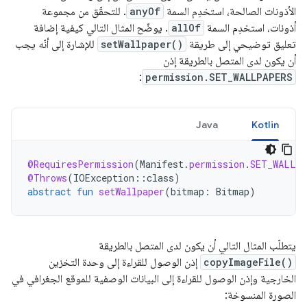
الأذونات الصالحة، استخدِم السمة
anyOf
. للتحقّق من مجموعة
أذونات، استخدِم السمة
allOf
. يوضّح المثال التالي كيفية إضافة
تعليق توضيحي إلى طريقة
setWallpaper()
للإشارة إلى أنّه يجب
أن يكون لدى المتصل بالطريقة إذن
:
permission.SET_WALLPAPERS
Java
Kotlin
@RequiresPermission
(
Manifest
.
permission
.
SET_WALLP
@Throws
(
IOException
::
class
)
abstract
fun
setWallpaper
(
bitmap
:
Bitmap
)
يتطلّب المثال التالي أن يكون لدى المتصل بالطريقة
copyImageFile()
إذن الوصول للقراءة إلى وحدة التخزين
الخارجية وإذن الوصول للقراءة إلى البيانات الوصفية للموقع الجغرافي في
الصورة المنسوخة: