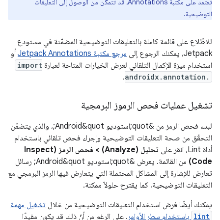
تعتمد على مكتبة Annotations، قد تتمكّن من الوصول إلى التعليقات
التوضيحية.
للاطّلاع على قائمة كاملة بالتعليقات التوضيحية المضمّنة في مستودع
Jetpack، يمكنك الرجوع إلى
مرجع مكتبة Jetpack Annotations
أو
استخدام ميزة الإكمال التلقائي لعرض الخيارات المتاحة لعبارة
import
.
androidx.annotation.
تشغيل عمليات فحص الرموز البرمجية
لبدء فحص الرمز من &quot;استوديو Android&quot;، والذي يتضمّن
التحقّق من صحة التعليقات التوضيحية وإجراء فحص تلقائي باستخدام
أداة Lint، انقر على
تحليل (Analyze)
> فحص الرمز (Inspect
Code)
من القائمة. يعرض &quot;استوديو Android&quot; رسائل
تعارض للإشارة إلى المشاكل المحتملة التي يتعارض فيها الرمز البرمجي مع
التعليقات التوضيحية، كما يقترح حلولاً ممكنة.
يمكنك أيضًا فرض استخدام التعليقات التوضيحية من خلال
تشغيل مهمة
lint
باستخدام سطر الأوامر
. على الرغم من أنّ ذلك قد يكون مفيدًا