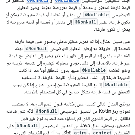
أضِف التعليقين التوضيحيين
@Nullable
و
@NonNull
للتحقّق من
قيمة فارغة لمتغيّر أو مَعلمة أو قيمة معروضة معيّنة. يشير التعليق
التوضيحي
@Nullable
إلى متغير أو مَعلمة أو قيمة معروضة يمكن أن
تكون فارغة. يشير
@NonNull
إلى متغيّر أو مَعلمة أو قيمة معروضة لا
يمكن أن تكون فارغة.
على سبيل المثال، إذا تم تمرير متغيّر محلي يحتوي على قيمة فارغة
كمعلَمة إلى طريقة مع إرفاق التعليق التوضيحي
@NonNull
بهذه
المَعلمة، سيؤدي إنشاء الرمز إلى ظهور تحذير يشير إلى تعارض مع قيمة
غير فارغة. بالإضافة إلى ذلك، تؤدي محاولة الإشارة إلى نتيجة طريقة تم
وضع العلامة
@Nullable
عليها بدون التحقّق أولاً مما إذا كانت
النتيجة فارغة إلى إنشاء تحذير بشأن القيمة الفارغة. لا تستخدِم
@Nullable
إلا مع القيمة المعروضة من إحدى الطرق إذا كان يجب
التحقّق من قيمة فارغة بشكل صريح في كل استخدام للطريقة.
يوضّح المثال التالي كيفية عمل إمكانية قبول القيم الفارغة. لا يستفيد
نموذج رمز Kotlin من التعليق التوضيحي
@NonNull
لأنّه تتم إضافته
تلقائيًا إلى الرمز الثانوي الذي تم إنشاؤه عند تحديد نوع غير قابل
للتصغير. يستفيد مثال Java من التعليق التوضيحي
@NonNull
على
المَعلمتَين
context
و
attrs
للتأكّد من أنّ قيم المَعلمات التي تم