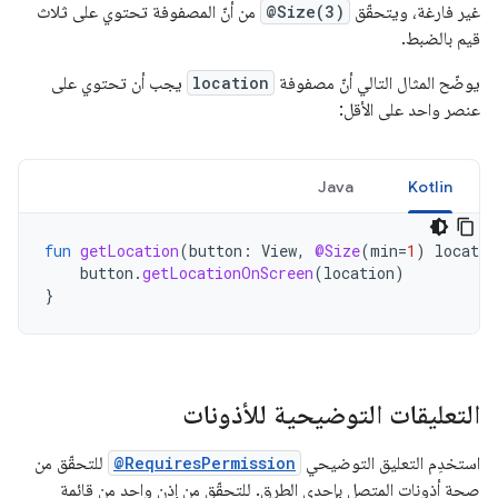
غير فارغة، ويتحقّق
@Size(3)
من أنّ المصفوفة تحتوي على ثلاث
قيم بالضبط.
يوضّح المثال التالي أنّ مصفوفة
location
يجب أن تحتوي على
عنصر واحد على الأقل:
Java
Kotlin
fun
getLocation
(
button
:
View
,
@Size
(
min
=
1
)
locatio
button
.
getLocationOnScreen
(
location
)
}
التعليقات التوضيحية للأذونات
استخدِم التعليق التوضيحي
@RequiresPermission
للتحقّق من
صحة أذونات المتصل بإحدى الطرق. للتحقّق من إذن واحد من قائمة