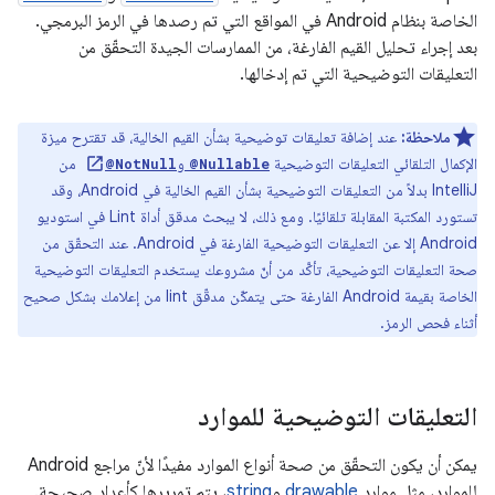
الخاصة بنظام Android في المواقع التي تم رصدها في الرمز البرمجي.
بعد إجراء تحليل القيم الفارغة، من الممارسات الجيدة التحقّق من
التعليقات التوضيحية التي تم إدخالها.
ملاحظة:
عند إضافة تعليقات توضيحية بشأن القيم الخالية، قد تقترح ميزة
الإكمال التلقائي التعليقات التوضيحية
و
من
@NotNull
@Nullable
IntelliJ بدلاً من التعليقات التوضيحية بشأن القيم الخالية في Android، وقد
تستورد المكتبة المقابلة تلقائيًا. ومع ذلك، لا يبحث مدقق أداة Lint في استوديو
Android إلا عن التعليقات التوضيحية الفارغة في Android. عند التحقّق من
صحة التعليقات التوضيحية، تأكَّد من أنّ مشروعك يستخدم التعليقات التوضيحية
الخاصة بقيمة Android الفارغة حتى يتمكّن مدقّق lint من إعلامك بشكل صحيح
أثناء فحص الرمز.
التعليقات التوضيحية للموارد
يمكن أن يكون التحقّق من صحة أنواع الموارد مفيدًا لأنّ مراجع Android
للموارد، مثل موارد
drawable
و
string
، يتم تمريرها كأعداد صحيحة.