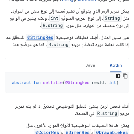
يمكن تمرير الرمز الذي يتوقّع أن تشير مَعلمة إلى نوع معيّن من الموارد،
مثل
String
، إلى نوع المرجع المتوقّع
int
، ولكنّه يشير في الواقع
إلى نوع مختلف من الموارد، مثل مورد
R.string
.
على سبيل المثال، أضِف تعليقات توضيحية
@StringRes
للتحقّق مما
إذا كانت مَعلمة مورد تتضمّن مرجع
R.string
، كما هو موضّح هنا:
Java
Kotlin
abstract
fun
setTitle
(
@StringRes
resId
:
Int
)
أثناء فحص الرمز، ينشئ التعليق التوضيحي تحذيرًا إذا لم يتم تمرير
مرجع
R.string
في المَعلمة.
يمكن إضافة التعليقات التوضيحية لأنواع الموارد الأخرى، مثل
@DrawableRes
و
@DimenRes
و
@ColorRes