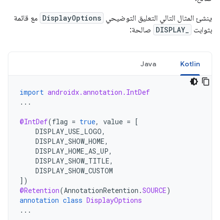
ينشئ المثال التالي التعليق التوضيحي
DisplayOptions
مع قائمة
بثوابت
DISPLAY_
صالحة:
Java
Kotlin
import
androidx.annotation.IntDef
...
@IntDef
(
flag
=
true
,
value
=
[
DISPLAY_USE_LOGO
,
DISPLAY_SHOW_HOME
,
DISPLAY_HOME_AS_UP
,
DISPLAY_SHOW_TITLE
,
DISPLAY_SHOW_CUSTOM
]
)
@Retention
(
AnnotationRetention
.
SOURCE
)
annotation
class
DisplayOptions
...