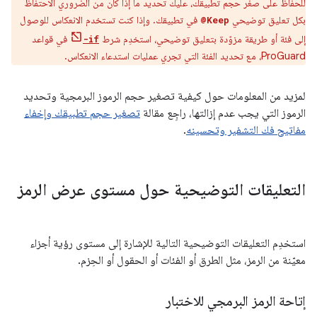
للحفاظ على صغر حجم تطبيقك، عليك تحديد ما إذا كان من الضروري الاحتفاظ
بكل تعليق توضيحي
في تطبيقك. وإذا كنت تستخدم الانعكاس للوصول
@Keep
إلى فئة أو طريقة مزوّدة بتعليق توضيحي، استخدِم شرط
في قواعد
-if
ProGuard، مع تحديد الفئة التي تجري عمليات استدعاء الانعكاس.
لمزيد من المعلومات حول كيفية تصغير حجم الرموز البرمجية وتحديد
الرموز التي يجب عدم إزالتها، راجِع مقالة
تصغير حجم تطبيقك وإخفاء
مفاتيح فك التشفير وتحسينه
.
التعليقات التوضيحية حول مستوى عرض الرمز
استخدِم التعليقات التوضيحية التالية للإشارة إلى مستوى رؤية أجزاء
معيّنة من الرمز، مثل الطرق أو الفئات أو الحقول أو الحِزم.
إتاحة الرمز البرمجي للاختبار