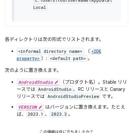
C:\Users\YourUserName\AppData\
Local
各ディレクトリは次の形式でリストされます。
<informal directory name>
（
<IDE
property>
）:
<default path>
。
次のように置き換えます。
AndroidStudio
（プロダクト名）。Stable リリ
ースでは
AndroidStudio
、RC リリースと Canary
リリースでは
AndroidStudioPreview
です。
VERSION
はバージョンに置き換えます。たとえ
ば、
2023.1
、
2023.3
。
この情報は役に立ちましたか？