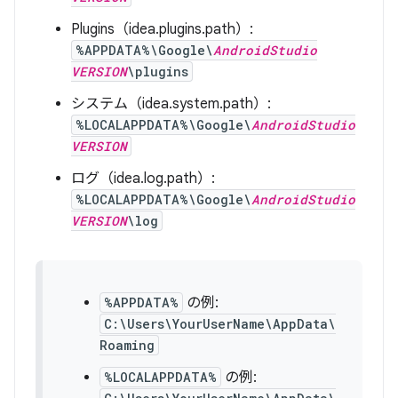
Plugins（idea.plugins.path）:
%APPDATA%\Google\
AndroidStudio
VERSION
\plugins
システム（idea.system.path）:
%LOCALAPPDATA%\Google\
AndroidStudio
VERSION
ログ（idea.log.path）:
%LOCALAPPDATA%\Google\
AndroidStudio
VERSION
\log
%APPDATA%
の例:
C:\Users\YourUserName\AppData\
Roaming
%LOCALAPPDATA%
の例: