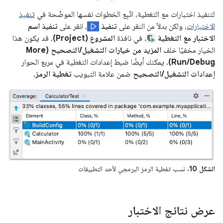
لتنفيذ اختبارات مع التغطية، اتّبِع الخطوات نفسها الموضّحة في
تنفيذ
الاختبارات
، ولكن بدلاً من النقر على
تنفيذ
، انقر على
تنفيذ اسم
الاختبار مع التغطية
. في نافذة
المشروع (Project)
، قد يكون هذا
الخيار مخفيًا خلف
المزيد من خيارات التشغيل/التصحيح (More
Run/Debug)
. يمكنك أيضًا ضبط إعدادات التغطية في مربع الحوار
إعدادات التشغيل/التصحيح
ضمن علامة التبويب
تغطية الرمز
.
الشكل 10.
نسب تغطية الرمز البرمجي لأحد التطبيقات
عرض نتائج الاختبار