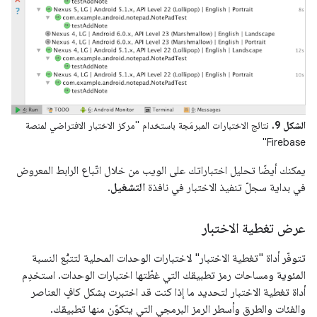
الشكل 9.
نتائج الاختبارات المبرمَجة باستخدام "مركز الاختبار الافتراضي لمنصة
Firebase"
يمكنك أيضًا تحليل اختباراتك على الويب من خلال اتّباع الرابط المعروض
في بداية سجلّ تنفيذ الاختبار في نافذة
التشغيل
.
عرض تغطية الاختبار
تتوفّر أداة "تغطية الاختبار" لاختبارات الوحدات المحلية لتتبُّع النسبة
المئوية ومساحات رمز تطبيقك التي غطّتها اختبارات الوحدات. استخدِم
أداة تغطية الاختبار لتحديد ما إذا كنت قد اختبرت بشكل كافٍ العناصر
والفئات والطرق وأسطر الرمز البرمجي التي يتكوّن منها تطبيقك.