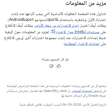
مزيد من المعلومات
تتناول هذه الصفحة الخطوات الأساسية التي يجب اتّباعها عند إنشاء
اختبارك الأول وتشغيله باستخدام &quot;استوديو Android&quot;.
يمكنك أيضًا اختيار
إجراء الاختبارات من سطر الأوامر
. يمكنك أيضًا الاطّلاع
على
مستندات IntelliJ حول الاختبار
. لمزيد من المعلومات حول كيفية
ضبط إعدادات الاختبارات عند إنشاء مجموعة اختبارات أكبر، يُرجى الاطّلاع
على
إعدادات الاختبار المتقدّمة
.
هل كان المحتوى مفيدًا؟
يخضع كل من المحتوى وعيّنات التعليمات البرمجية في هذه الصفحة للتراخيص الموضحّة
في
ترخيص استخدام المحتوى
. إنّ Java وOpenJDK هما علامتان تجاريتان مسجَّلتان
لشركة Oracle و/أو الشركات التابعة لها.
تاريخ التعديل الأخير: 2026-03-06 (حسب التوقيت العالمي المتفَّق عليه)