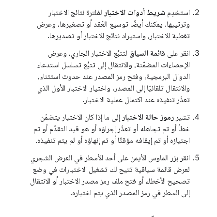
استخدِم
شريط أدوات الاختبار
لفلترة نتائج الاختبار
وترتيبها. يمكنك أيضًا توسيع العُقد أو تصغيرها، وعرض
تغطية الاختبار، واستيراد نتائج الاختبار أو تصديرها.
انقر على
قائمة السياق
لتتبُّع الاختبار الجاري، وعرض
الإحصاءات المضمّنة، والانتقال إلى تتبُّع تسلسل استدعاء
الدوال البرمجية، وفتح رمز المصدر عند حدوث استثناء،
والانتقال تلقائيًا إلى المصدر، واختيار الاختبار الأول الذي
تعذّر تنفيذه عند اكتمال عملية الاختبار.
تشير
رموز حالة الاختبار
إلى ما إذا كان الاختبار يتضمّن
خطأ أو تم تجاهله أو تعذّر إجراؤه أو هو قيد التقدّم أو تم
اجتيازه أو تم إيقافه مؤقتًا أو تم إنهاؤه أو لم يتم تنفيذه.
انقر بزر الماوس الأيمن على أحد الأسطر في العرض الشجري
لعرض قائمة سياقية تتيح لك تشغيل الاختبارات في وضع
تصحيح الأخطاء أو فتح ملف رمز مصدر الاختبار أو الانتقال
إلى السطر في رمز المصدر الذي يتم اختباره.