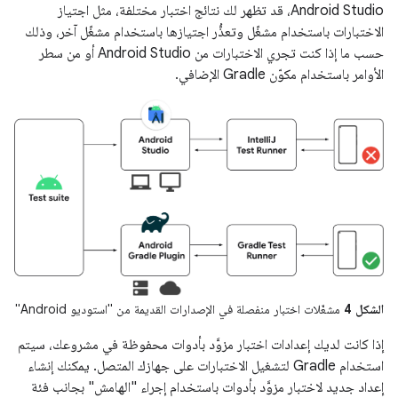
Android Studio، قد تظهر لك نتائج اختبار مختلفة، مثل اجتياز
الاختبارات باستخدام مشغّل وتعذُّر اجتيازها باستخدام مشغّل آخر، وذلك
حسب ما إذا كنت تجري الاختبارات من Android Studio أو من سطر
الأوامر باستخدام مكوّن Gradle الإضافي.
الشكل 4
مشغّلات اختبار منفصلة في الإصدارات القديمة من "استوديو Android"
إذا كانت لديك إعدادات اختبار مزوَّد بأدوات محفوظة في مشروعك، سيتم
استخدام Gradle لتشغيل الاختبارات على جهازك المتصل. يمكنك إنشاء
إعداد جديد لاختبار مزوَّد بأدوات باستخدام إجراء "الهامش" بجانب فئة