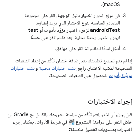
macOS).
في مربّع الحوار
اختيار دليل الوجهة
، انقر على مجموعة
المصادر المناسبة لنوع الاختبار الذي تريد إنشاؤه:
androidTest
لإجراء اختبار مزوّد بأدوات أو
test
لإجراء اختبار وحدة محلية. بعد ذلك، انقر على
حسنًا
.
أدخِل اسمًا للملف، ثمّ انقر على
موافق
.
إذا لم يتم تجميع تطبيقك بعد إضافة اختبار، تأكَّد من إعداد التبعيات
الصحيحة لمكتبة الاختبار. راجِع
إنشاء اختبارات محلية
و
إنشاء اختبارات
مزوَّدة بأدوات
للحصول على التبعيات الصحيحة.
إجراء الاختبارات
قبل إجراء أي اختبارات، تأكَّد من مزامنة مشروعك بالكامل مع Gradle من
خلال النقر على
مزامنة المشروع
في شريط الأدوات. يمكنك إجراء
اختبارات بمستويات تفصيل مختلفة: