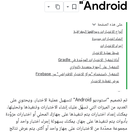
Android"
على هذه الصفحة
أنواع الاختبارات ومواقعها الجغرافية
إنشاء اختبارات جديدة
إجراء الاختبارات
ضبط عملية الاختبار
أداة تشغيل الاختبارات الموحّدة في Gradle
التشغيل على أجهزة متعددة بالتوازي
التشغيل باستخدام "مركز الاختبار الافتراضي" من Firebase
عرض تغطية الاختبار
تم تصميم "استوديو Android" لتسهيل عملية الاختبار. ويحتوي على
العديد من الميزات التي تسهّل عليك إنشاء الاختبارات وتنفيذها وتحليلها.
يمكنك إعداد اختبارات يتم تنفيذها على جهازك المحلي أو اختبارات مزوَّدة
بأدوات يتم تنفيذها على جهاز. يمكنك بسهولة إجراء اختبار واحد أو
مجموعة محدّدة من الاختبارات على جهاز واحد أو أكثر. يتم عرض نتائج