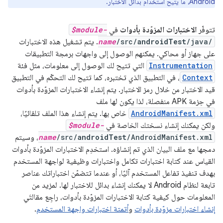
Android، ما يتيح استخدام بدائل الاختبار.
تتوفّر
الاختبارات المزوّدة بأدوات
في
$module-
/java/
androidTest
/src/
name
. يتم تشغيل هذه الاختبارات
على جهاز أو محاكي. يمكنهم الوصول إلى واجهات برمجة التطبيقات
Instrumentation
التي تتيح لك الوصول إلى معلومات، مثل فئة
Context
، في التطبيق الذي تختبره، كما تتيح لك التحكّم في التطبيق
قيد الاختبار من خلال رمز الاختبار. يتم إنشاء الاختبارات المزوّدة بأدوات
في حِزمة APK منفصلة، لذا يكون لها ملف
AndroidManifest.xml
خاص بها. يتم إنشاء هذا الملف تلقائيًا،
ولكن يمكنك إنشاء نسختك الخاصة في
$module-
/AndroidManifest.xml
androidTest
/src/
name
، وسيتم
دمجها مع ملف البيان الذي تم إنشاؤه. استخدِم الاختبارات المزوّدة بأدوات
القياس عند كتابة اختبارات تكامل واختبارات وظيفية لواجهة المستخدم
بهدف تنفيذ تفاعل المستخدم آليًا، أو عندما تتضمّن اختباراتك عناصر
تابعة لنظام Android لا يمكنك إنشاء بدائل للاختبار لها. لمزيد من
المعلومات حول كيفية كتابة الاختبارات المزوّدة بأدوات، راجِع مقالتَي
إنشاء اختبارات مزوّدة بأدوات
و
أتمتة اختبارات واجهة المستخدم
.