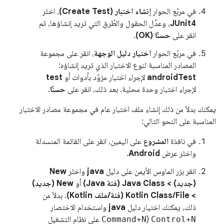
في مربّع الحوار
إنشاء اختبار (Create Test)
، اختَر
JUnit4
، وعدِّل الحقول والطُرق التي تريد إنشاؤها، ثم
انقر على
حسنًا (OK)
.
في مربّع الحوار
اختيار دليل الوجهة
، انقر على مجموعة
المصادر المناسبة لنوع الاختبار الذي تريد إنشاؤه:
androidTest
لإجراء اختبار مزوّد بأدوات أو
test
لإجراء اختبار وحدة محلية. بعد ذلك، انقر على
حسنًا
.
يمكنك بدلاً من ذلك إنشاء ملف اختبار عام في مجموعة مصادر الاختبار
المناسبة على النحو التالي:
في نافذة
المشروع
على اليمين، انقر على القائمة المنسدلة
واختَر عرض
Android
.
انقر بزر الماوس الأيمن على دليل
java
واختَر
New
(جديد) > Java Class (فئة Java)
أو
New (جديد)
> Kotlin Class/File (فئة/ملف Kotlin)
. بدلاً من
ذلك، يمكنك اختيار دليل
java
واستخدام الاختصار
Control+N
(
Command+N
على نظام التشغيل