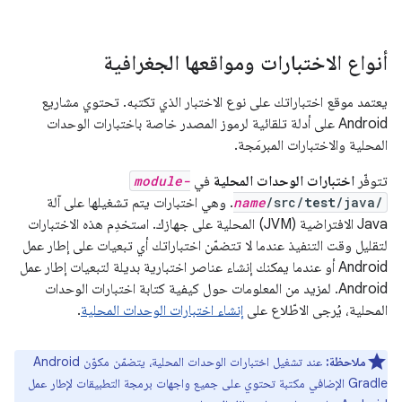
أنواع الاختبارات ومواقعها الجغرافية
يعتمد موقع اختباراتك على نوع الاختبار الذي تكتبه. تحتوي مشاريع
Android على أدلة تلقائية لرموز المصدر خاصة باختبارات الوحدات
المحلية والاختبارات المبرمَجة.
تتوفّر
اختبارات الوحدات المحلية
في
module-
/java/
test
/src/
name
. وهي اختبارات يتم تشغيلها على آلة
Java الافتراضية (JVM) المحلية على جهازك. استخدِم هذه الاختبارات
لتقليل وقت التنفيذ عندما لا تتضمّن اختباراتك أي تبعيات على إطار عمل
Android أو عندما يمكنك إنشاء عناصر اختبارية بديلة لتبعيات إطار عمل
Android. لمزيد من المعلومات حول كيفية كتابة اختبارات الوحدات
المحلية، يُرجى الاطّلاع على
إنشاء اختبارات الوحدات المحلية
.
ملاحظة:
عند تشغيل اختبارات الوحدات المحلية، يتضمّن مكوّن Android
Gradle الإضافي مكتبة تحتوي على جميع واجهات برمجة التطبيقات لإطار عمل