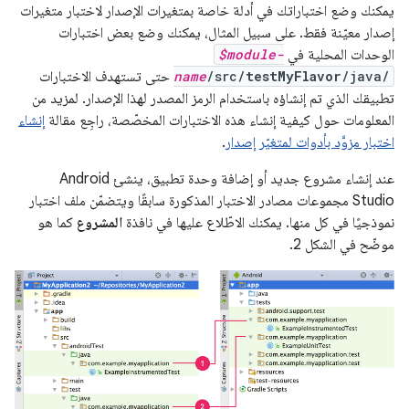
يمكنك وضع اختباراتك في أدلة خاصة بمتغيرات الإصدار لاختبار متغيرات
إصدار معيّنة فقط. على سبيل المثال، يمكنك وضع بعض اختبارات
الوحدات المحلية في
$module-
/java/
testMyFlavor
/src/
name
حتى تستهدف الاختبارات
تطبيقك الذي تم إنشاؤه باستخدام الرمز المصدر لهذا الإصدار. لمزيد من
المعلومات حول كيفية إنشاء هذه الاختبارات المخصّصة، راجِع مقالة
إنشاء
اختبار مزوَّد بأدوات لمتغيّر إصدار
.
عند إنشاء مشروع جديد أو إضافة وحدة تطبيق، ينشئ Android
Studio مجموعات مصادر الاختبار المذكورة سابقًا ويتضمّن ملف اختبار
نموذجيًا في كل منها. يمكنك الاطّلاع عليها في نافذة
المشروع
كما هو
موضّح في الشكل 2.