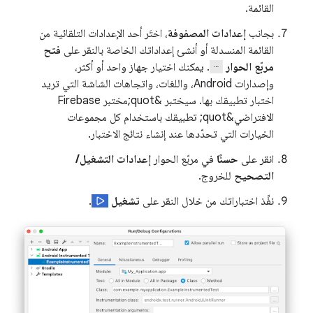
القائمة.
بجانب
إعدادات المصفوفة
، اختَر أحد الإعدادات التلقائية من
القائمة المنسدلة أو أنشئ إعداداتك الخاصة بالنقر على
فتح
مربّع الحوار
. يمكنك اختيار جهاز واحد أو أكثر،
وإصدارات Android، واللغات، واتجاهات الشاشة التي تريد
اختبار تطبيقك بها. سيختبر &quot;مختبر Firebase
الافتراضي&quot; تطبيقك باستخدام كل مجموعات
الخيارات التي تحدّدها عند إنشاء نتائج الاختبار.
انقر على
حسنًا
في مربّع الحوار
إعدادات التشغيل/
التصحيح
للخروج.
نفِّذ اختباراتك من خلال النقر على
تشغيل
.