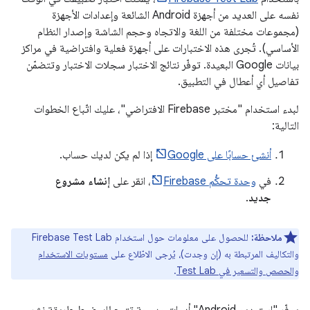
نفسه على العديد من أجهزة Android الشائعة وإعدادات الأجهزة
(مجموعات مختلفة من اللغة والاتجاه وحجم الشاشة وإصدار النظام
الأساسي). تُجرى هذه الاختبارات على أجهزة فعلية وافتراضية في مراكز
بيانات Google البعيدة. توفّر نتائج الاختبار سجلات الاختبار وتتضمّن
تفاصيل أي أعطال في التطبيق.
لبدء استخدام "مختبر Firebase الافتراضي"، عليك اتّباع الخطوات
التالية:
أنشئ حسابًا على Google
إذا لم يكن لديك حساب.
في
وحدة تحكُّم Firebase
، انقر على
إنشاء مشروع
جديد
.
ملاحظة:
للحصول على معلومات حول استخدام Firebase Test Lab
والتكاليف المرتبطة به (إن وجدت)، يُرجى الاطّلاع على
مستويات الاستخدام
والحصص والتسعير في Test Lab
.