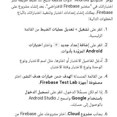
يوفّر "استوديو Android" أدوات مدمجة تتيح لك ضبط طريقة نشر
اختباراتك في "مختبر Firebase الافتراضي". بعد إنشاء مشروع على
Firebase، يمكنك إنشاء إعدادات اختبار وتنفيذ اختباراتك باتّباع
الخطوات التالية:
انقر على
تشغيل
>
تعديل عمليات الضبط
من القائمة
الرئيسية.
انقر على
إضافة إعداد جديد
واختَر
اختبارات
Android المزوّدة بأدوات
.
أدخِل تفاصيل الاختبار أو اختَرها، مثل اسم الاختبار ونوع
الوحدة ونوع الاختبار وفئة الاختبار.
من القائمة المنسدلة
الهدف
ضمن
خيارات هدف النشر
، اختَر
مصفوفة أجهزة Firebase Test Lab
.
إذا لم تكن مسجِّلاً الدخول، انقر على
تسجيل الدخول
باستخدام Google
واسمح لـ Android Studio
بالوصول إلى حسابك.
بجانب
مشروع Cloud
، اختَر مشروعك على Firebase من