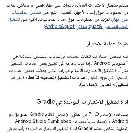
سيتم تشغيل الاختبارات المزوّدة بأدوات على جهاز فعلي أو محاكي. لمزيد
من المعلومات حول إعداد الأجهزة الفعلية، اطّلِع على
تشغيل التطبيقات
على جهاز
. لمزيد من المعلومات حول إعداد المحاكيات، اطّلِع على
تشغيل
التطبيقات على &quot;محاكي Android&quot;
.
ضبط عملية الاختبار
يتم تشغيل اختباراتك تلقائيًا باستخدام إعدادات التشغيل التلقائية في
"استوديو Android". إذا كنت بحاجة إلى تغيير بعض إعدادات التشغيل،
مثل أداة تشغيل الاختبارات الآلية وخيارات النشر، يمكنك تعديل إعدادات
التشغيل في مربّع الحوار
إعدادات التشغيل/تصحيح الأخطاء
(انقر على
تشغيل > تعديل الإعدادات
).
أداة تشغيل الاختبارات الموحّدة في Gradle
يستخدم الإصدار 7.1.0 من المكوّن الإضافي لنظام Gradle المتوافق مع
Android والإصدارات الأحدث من Android Studio Bumblebee
التنفيذ الخاص بنظام Gradle لأداة تشغيل الاختبارات المزوّدة بأدوات في