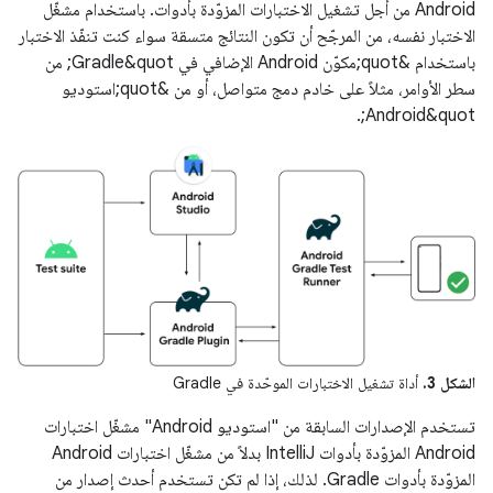
Android من أجل تشغيل الاختبارات المزوّدة بأدوات. باستخدام مشغّل
الاختبار نفسه، من المرجّح أن تكون النتائج متسقة سواء كنت تنفّذ الاختبار
باستخدام &quot;مكوّن Android الإضافي في Gradle&quot; من
سطر الأوامر، مثلاً على خادم دمج متواصل، أو من &quot;استوديو
Android&quot;.
الشكل 3.
أداة تشغيل الاختبارات الموحّدة في Gradle
تستخدم الإصدارات السابقة من "استوديو Android" مشغّل اختبارات
Android المزوّدة بأدوات IntelliJ بدلاً من مشغّل اختبارات Android
المزوّدة بأدوات Gradle. لذلك، إذا لم تكن تستخدم أحدث إصدار من