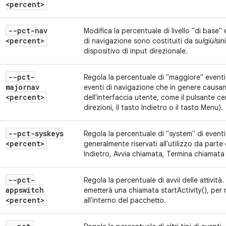
<percent>
--pct-nav
Modifica la percentuale di livello "di base" 
<percent>
di navigazione sono costituiti da su/giù/si
dispositivo di input direzionale.
--pct-
Regola la percentuale di "maggiore" eventi 
majornav
eventi di navigazione che in genere causano
<percent>
dell'interfaccia utente, come il pulsante ce
direzioni, il tasto Indietro o il tasto Menu).
--pct-syskeys
Regola la percentuale di "system" di eventi c
<percent>
generalmente riservati all'utilizzo da part
Indietro, Avvia chiamata, Termina chiamata 
--pct-
Regola la percentuale di avvii delle attività. 
appswitch
emetterà una chiamata startActivity(), per m
<percent>
all'interno del pacchetto.