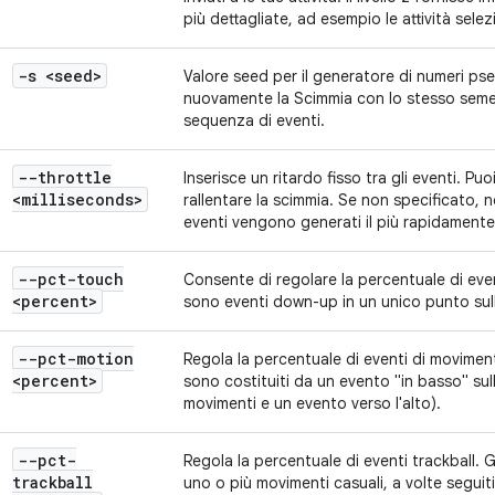
più dettagliate, ad esempio le attività sele
-s <seed>
Valore seed per il generatore di numeri ps
nuovamente la Scimmia con lo stesso seme 
sequenza di eventi.
--throttle
Inserisce un ritardo fisso tra gli eventi. Pu
<milliseconds>
rallentare la scimmia. Se non specificato, n
eventi vengono generati il più rapidamente
--pct-touch
Consente di regolare la percentuale di eve
<percent>
sono eventi down-up in un unico punto sul
--pct-motion
Regola la percentuale di eventi di movimen
<percent>
sono costituiti da un evento "in basso" sul
movimenti e un evento verso l'alto).
--pct-
Regola la percentuale di eventi trackball. G
trackball
uno o più movimenti casuali, a volte seguiti