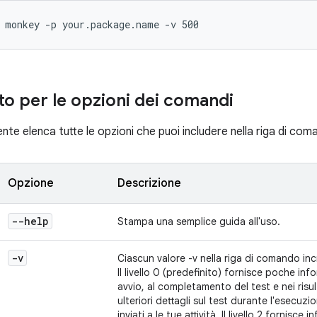
 monkey -p your.package.name -v 500
to per le opzioni dei comandi
nte elenca tutte le opzioni che puoi includere nella riga di co
Opzione
Descrizione
--help
Stampa una semplice guida all'uso.
-v
Ciascun valore -v nella riga di comando incre
Il livello 0 (predefinito) fornisce poche info
avvio, al completamento del test e nei risultat
ulteriori dettagli sul test durante l'esecuzi
inviati a le tue attività. Il livello 2 fornisc