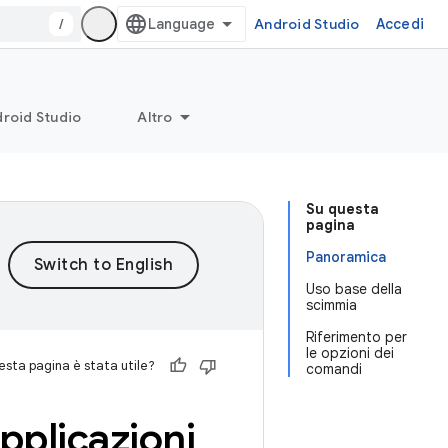
/
Android Studio
Accedi
roid Studio
Altro
Su questa
pagina
Panoramica
Uso base della
scimmia
Riferimento per
le opzioni dei
sta pagina è stata utile?
comandi
pplicazioni