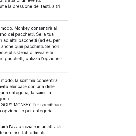
 Si tratta di un evento
come la pressione dei tasti, altri
o modo, Monkey consentirà al
terno dei pacchetti. Se la tua
n ad altri pacchetti (ad es. per
e anche quei pacchetti. Se non
te al sistema di avviare le
 più pacchetti, utilizza l'opzione -
o modo, la scimmia consentirà
tività elencate con una delle
cuna categoria, la scimmia
goria
GORY_MONKEY. Per specificare
la opzione -c per categoria.
à l'avvio iniziale in un'attività
enere risultati ottimali,