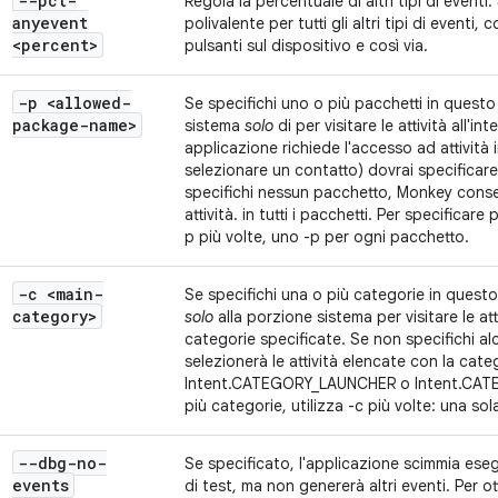
--pct-
Regola la percentuale di altri tipi di eventi.
anyevent
polivalente per tutti gli altri tipi di eventi, 
<percent>
pulsanti sul dispositivo e così via.
-p <allowed-
Se specifichi uno o più pacchetti in quest
package-name>
sistema
solo
di per visitare le attività all'in
applicazione richiede l'accesso ad attività i
selezionare un contatto) dovrai specificar
specifichi nessun pacchetto, Monkey consen
attività. in tutti i pacchetti. Per specificare
p più volte, uno -p per ogni pacchetto.
-c <main-
Se specifichi una o più categorie in quest
category>
solo
alla porzione sistema per visitare le at
categorie specificate. Se non specifichi al
selezionerà le attività elencate con la cate
Intent.CATEGORY_LAUNCHER o Intent.CATE
più categorie, utilizza -c più volte: una so
--dbg-no-
Se specificato, l'applicazione scimmia eseguir
events
di test, ma non genererà altri eventi. Per ott