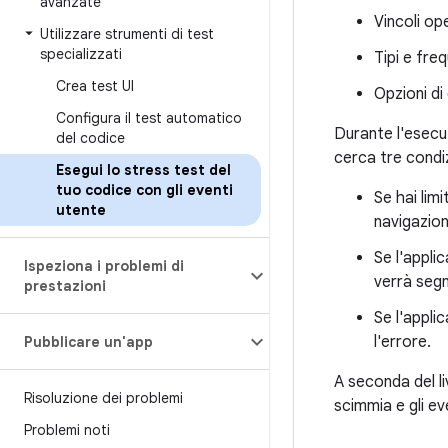
avanzate
Vincoli op
Utilizzare strumenti di test
specializzati
Tipi e fre
Crea test UI
Opzioni di
Configura il test automatico
Durante l'esecuz
del codice
cerca tre condiz
Esegui lo stress test del
tuo codice con gli eventi
Se hai limi
utente
navigazione
Se l'appli
Ispeziona i problemi di
verrà segn
prestazioni
Se l'appli
l'errore.
Pubblicare un'app
A seconda del li
Risoluzione dei problemi
scimmia e gli e
Problemi noti