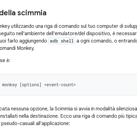
della scimmia
key utilizzando una riga di comando sul tuo computer di svilupp
guito nell'ambiente dell'emulatore/del dispositivo, è necessario
Puoi farlo aggiungendo
adb shell
a ogni comando, o entrando 
comandi Monkey.
ase è:
 monkey [options] <event-count>
cata nessuna opzione, la Scimmia si avvia in modalità silenziosa 
i installati nella destinazione. Ecco una riga di comando più tipic
 pseudo-casuali all'applicazione: