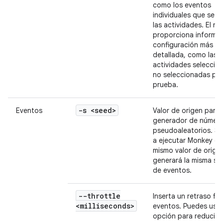
como los eventos
individuales que se e
las actividades. El niv
proporciona informa
configuración más
detallada, como las
actividades seleccio
no seleccionadas par
prueba.
-s <seed>
Eventos
Valor de origen para 
generador de númer
pseudoaleatorios. Si 
a ejecutar Monkey co
mismo valor de orige
generará la misma se
de eventos.
--throttle
Inserta un retraso fij
<milliseconds>
eventos. Puedes usar
opción para reducir l