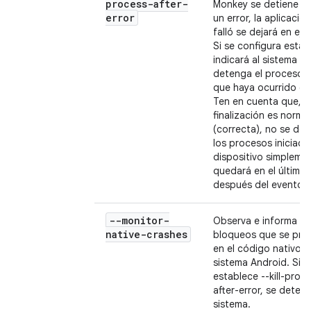
process-after-
Monkey se detiene d
error
un error, la aplicació
falló se dejará en eje
Si se configura esta 
indicará al sistema q
detenga el proceso e
que haya ocurrido el 
Ten en cuenta que, si
finalización es normal
(correcta), no se de
los procesos iniciados
dispositivo simpleme
quedará en el último
después del evento fi
--monitor-
Observa e informa lo
native-crashes
bloqueos que se pro
en el código nativo d
sistema Android. Si s
establece --kill-proc
after-error, se detend
sistema.