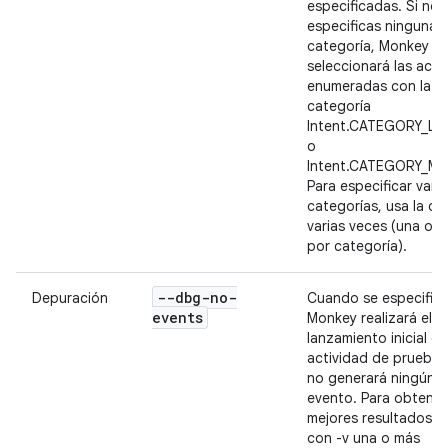
especificadas. Si no
especificas ninguna
categoría, Monkey
seleccionará las acti
enumeradas con la
categoría
Intent.CATEGORY_L
o
Intent.CATEGORY_MO
Para especificar varia
categorías, usa la op
varias veces (una opc
por categoría).
--dbg-no-
Depuración
Cuando se especifiqu
events
Monkey realizará el
lanzamiento inicial e
actividad de prueba,
no generará ningún o
evento. Para obtener
mejores resultados, 
con -v una o más