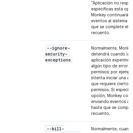
"Aplicación no respon
especificas esta opci
Monkey continuará e
eventos al sistema h
que se complete el
recuento.
--ignore-
Normalmente, Monkey
security-
detendrá cuando la
exceptions
aplicación experimen
algún tipo de error d
permisos; por ejemplo
intenta iniciar una ac
que requiere ciertos
permisos. Si especifi
opción, Monkey cont
enviando eventos al 
hasta que se complet
recuento.
--kill-
Normalmente, cuand