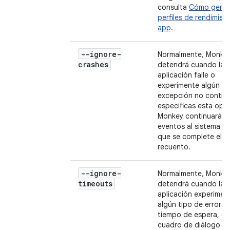
consulta
Cómo gener
perfiles de rendimien
app
.
--ignore-
Normalmente, Monkey
crashes
detendrá cuando la
aplicación falle o
experimente algún ti
excepción no control
especificas esta opci
Monkey continuará e
eventos al sistema h
que se complete el
recuento.
--ignore-
Normalmente, Monkey
timeouts
detendrá cuando la
aplicación experimen
algún tipo de error d
tiempo de espera, co
cuadro de diálogo