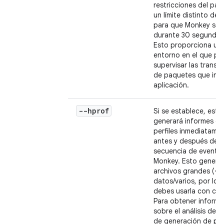
restricciones del paq
un límite distinto de 
para que Monkey se 
durante 30 segundos
Esto proporciona un
entorno en el que p
supervisar las transic
de paquetes que inv
aplicación.
--hprof
Si se establece, esta
generará informes de
perfiles inmediatame
antes y después de l
secuencia de evento
Monkey. Esto genera
archivos grandes (~5
datos/varios, por lo 
debes usarla con cui
Para obtener informa
sobre el análisis de 
de generación de perf