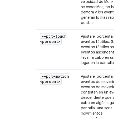
velocidad de Monkey.
se especifica, no hay
demora y los eventos
generan lo más rápid
posible.
--pct-touch
Ajusta el porcentaje 
<percent>
eventos táctiles. (Lo
eventos táctiles son
eventos ascendentes
llevan a cabo en un s
lugar en la pantalla).
--pct-motion
Ajusta el porcentaje 
<percent>
eventos de movimient
eventos de movimien
consisten en un even
descendente que se l
cabo en algún lugar d
pantalla, una serie de
movimientos