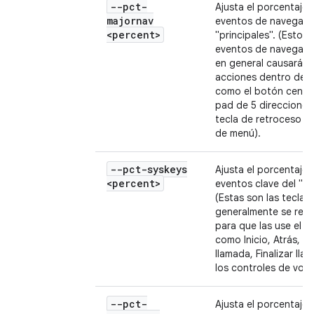
--pct-
Ajusta el porcentaje 
majornav
eventos de navegaci
<percent>
"principales". (Estos 
eventos de navegaci
en general causarán
acciones dentro de la
como el botón centra
pad de 5 direcciones,
tecla de retroceso o 
de menú).
--pct-syskeys
Ajusta el porcentaje 
<percent>
eventos clave del "si
(Estas son las teclas
generalmente se rese
para que las use el s
como Inicio, Atrás, Ini
llamada, Finalizar lla
los controles de volu
--pct-
Ajusta el porcentaje 