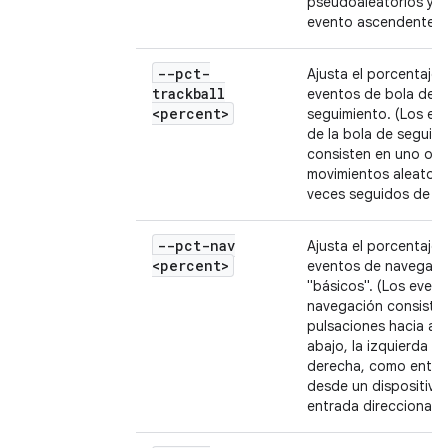
pseudoaleatorios y u
evento ascendente).
--pct-
Ajusta el porcentaje 
trackball
eventos de bola de
<percent>
seguimiento. (Los ev
de la bola de seguim
consisten en uno o 
movimientos aleatori
veces seguidos de un 
--pct-nav
Ajusta el porcentaje 
<percent>
eventos de navegaci
"básicos". (Los even
navegación consiste
pulsaciones hacia arr
abajo, la izquierda o 
derecha, como entra
desde un dispositivo
entrada direccional).