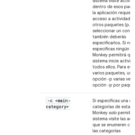
sistema visite activi
dentro de esos paque
la aplicación requiere
acceso a actividades
otros paquetes (p. ej
seleccionar un conta
también deberás
especificarlos. Si no
especificas ningún p
Monkey permitirá que
sistema inicie activi
todos ellos. Para esp
varios paquetes, usa 
opción -p varias vec
opción -p por paquet
-c <main-
Si especificas una o 
category>
categorías de esta m
Monkey
solo
permitirá
sistema visite las act
que se enumeren con
las categorías