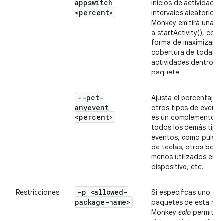
appswitch
inicios de actividades
<percent>
intervalos aleatorios,
Monkey emitirá una l
a startActivity(), co
forma de maximizar l
cobertura de todas l
actividades dentro d
paquete.
--pct-
Ajusta el porcentaje 
anyevent
otros tipos de event
<percent>
es un complemento p
todos los demás tipo
eventos, como pulsa
de teclas, otros bot
menos utilizados en e
dispositivo, etc.
-p <allowed-
Restricciones
Si especificas uno o
package-name>
paquetes de esta ma
Monkey
solo
permitirá