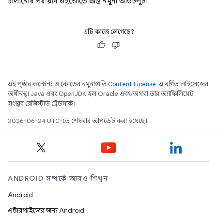
চালানোর পর
রান
উইন্ডোতে প্রাপ্ত নমুনা আউটপুট।
এটি কাজে লেগেছে?
এই পৃষ্ঠার কন্টেন্ট ও কোডের নমুনাগুলি
Content License
-এ বর্ণিত লাইসেন্সের
অধীনস্থ। Java এবং OpenJDK হল Oracle এবং/অথবা তার অ্যাফিলিয়েট
সংস্থার রেজিস্টার্ড ট্রেডমার্ক।
2026-06-24 UTC-তে শেষবার আপডেট করা হয়েছে।
ANDROID সম্পর্কে আরও শিখুন
Android
এন্টারপ্রাইজের জন্য Android