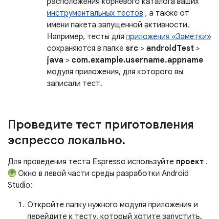
расположения корневого каталога ваших
инструментальных тестов
, а также от
имени пакета запущенной активности.
Например, тесты для
приложения «Заметки»
сохраняются в папке
src
>
androidTest
>
java
>
com.example.username.appname
модуля приложения, для которого вы
записали тест.
Проведите тест приготовления
эспрессо локально
.
Для проведения теста Espresso используйте
проект
.
Окно в левой части среды разработки Android
Studio:
Откройте папку нужного модуля приложения и
перейдите к тесту, который хотите запустить.