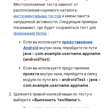
Местоположение теста зависит от
расположения корневого каталога
инструментальных тестов
и имени пакета
запущенной активности. Следующие примеры
показывают, где будет сохраняться тест для
приложения Notes
:
Если вы используете
представление
Android
внутри окна, перейдите по пути
java
>
com.example.username.appname
(androidTest)
.
Если вы используете представление
проекта
внутри окна, перейдите в папку
модуля по пути
src
>
androidTest
>
java
>
com.example.username.appname
.
Щелкните правой кнопкой мыши по тесту и
выберите
«Выполнить 'testName'».