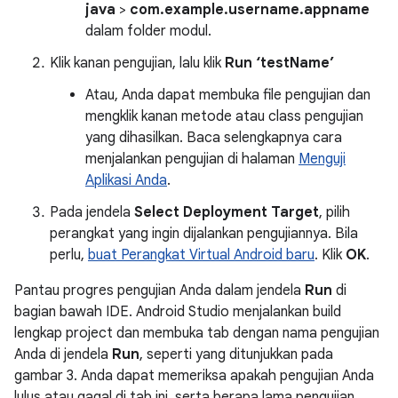
java
>
com.example.username.appname
dalam folder modul.
Klik kanan pengujian, lalu klik
Run ‘testName’
Atau, Anda dapat membuka file pengujian dan
mengklik kanan metode atau class pengujian
yang dihasilkan. Baca selengkapnya cara
menjalankan pengujian di halaman
Menguji
Aplikasi Anda
.
Pada jendela
Select Deployment Target
, pilih
perangkat yang ingin dijalankan pengujiannya. Bila
perlu,
buat Perangkat Virtual Android baru
. Klik
OK
.
Pantau progres pengujian Anda dalam jendela
Run
di
bagian bawah IDE. Android Studio menjalankan build
lengkap project dan membuka tab dengan nama pengujian
Anda di jendela
Run
, seperti yang ditunjukkan pada
gambar 3. Anda dapat memeriksa apakah pengujian Anda
lulus atau gagal di tab ini, serta berapa lama pengujian