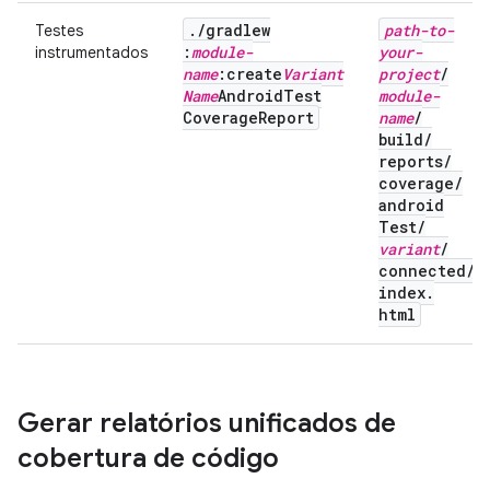
.
/
gradlew
path-to-
Testes
:
module-
your-
instrumentados
name
:create
Variant
project
/
Name
Android
Test
module-
Coverage
Report
name
/
build
/
reports
/
coverage
/
android
Test
/
variant
/
connected
/
index
.
html
Gerar relatórios unificados de
cobertura de código