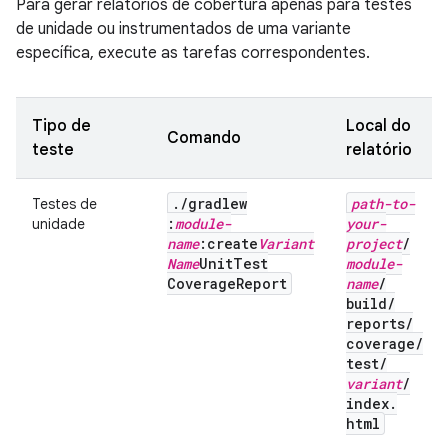
Para gerar relatórios de cobertura apenas para testes
de unidade ou instrumentados de uma variante
específica, execute as tarefas correspondentes.
Tipo de
Local do
Comando
teste
relatório
.
/
gradlew
path-to-
Testes de
:
module-
your-
unidade
name
:create
Variant
project
/
Name
Unit
Test
module-
Coverage
Report
name
/
build
/
reports
/
coverage
/
test
/
variant
/
index
.
html