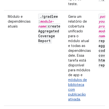
teste.
.
/
gradlew
path
Módulo e
Gera um
:
module-
your-
dependências
relatório de
name
:create
proje
atuais
cobertura
Aggregated
modul
unificado
Coverage
name
/
para o
Report
repor
módulo atual
aggre
e todas as
code
dependências
cove
dele. Essa
html
_
tarefa está
repor
disponível
para módulos
de app e
módulos de
biblioteca
com
publicação
ativada
.