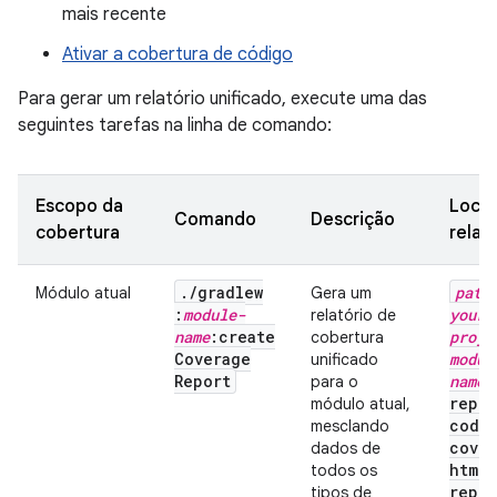
mais recente
Ativar a cobertura de código
Para gerar um relatório unificado, execute uma das
seguintes tarefas na linha de comando:
Escopo da
Local
Comando
Descrição
cobertura
relat
.
/
gradlew
path
Módulo atual
Gera um
:
module-
your-
relatório de
name
:create
proje
cobertura
Coverage
modul
unificado
Report
name
/
para o
repor
módulo atual,
code
mesclando
cove
dados de
html
_
todos os
repor
tipos de