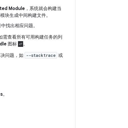
cted Module
，系统就会构建当
有模块生成中间构建文件。
果中找出相应问题。
种。如需查看所有可用构建任务的列
dle
图标
。
解决问题，如
--stacktrace
或
es
。