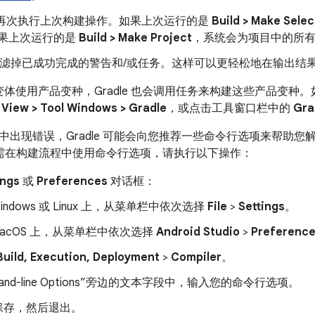
再次执行上次构建操作。如果上次运行的是
Build > Make Sele
果上次运行的是
Build > Make Project
，系统会为项目中的所
滤掉已成功完成的警告和/或任务。这样可以更轻松地在输出结
ld 变体使用产品变种，Gradle 也会调用任务来构建这些产品变
击
View > Tool Windows > Gradle
，或点击工具窗口栏中的
Gra
中出现错误，Gradle 可能会向您推荐一些命令行选项来帮助您
需在构建流程中使用命令行选项，请执行以下操作：
ings
或
Preferences
对话框：
Windows 或 Linux 上，从菜单栏中依次选择
File
>
Settings
。
macOS 上，从菜单栏中依次选择
Android Studio
>
Preferenc
Build, Execution, Deployment
>
Compiler
。
and-line Options”旁边的文本字段中，输入您的命令行选项。
保存，然后退出。