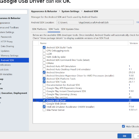
Google USB Driver
dan klik
OK
.