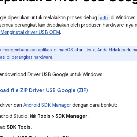
gle diperlukan untuk melakukan proses debug
adb
di Windows 
semua perangkat lain disediakan oleh produsen hardware-nya 
n
Menginstal driver USB OEM
.
a mengembangkan aplikasi di macOS atau Linux, Anda
tidak
perlu me
kasi di perangkat hardware
.
endownload Driver USB Google untuk Windows:
Download file ZIP Driver USB Google (ZIP).
driver dari
Android SDK Manager
dengan cara berikut:
droid Studio, klik
Tools > SDK Manager
.
 tab
SDK Tools
.