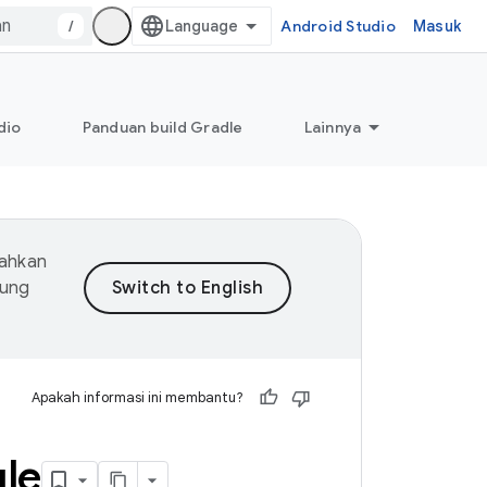
/
Android Studio
Masuk
dio
Panduan build Gradle
Lainnya
mahkan
dung
Apakah informasi ini membantu?
le