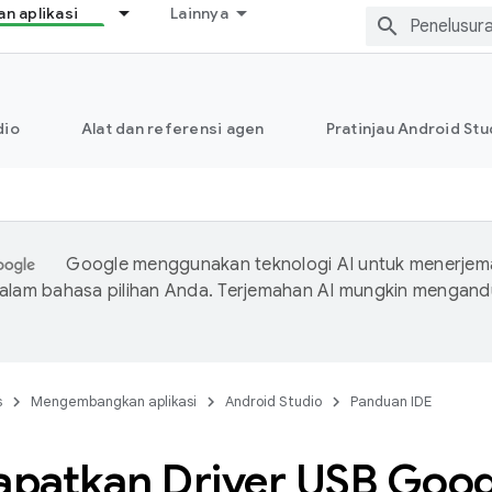
 aplikasi
Lainnya
dio
Alat dan referensi agen
Pratinjau Android Stu
Google menggunakan teknologi AI untuk menerje
dalam bahasa pilihan Anda. Terjemahan AI mungkin mengan
s
Mengembangkan aplikasi
Android Studio
Panduan IDE
patkan Driver USB Goog