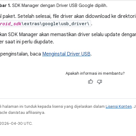
ar 1.
SDK Manager dengan Driver USB Google dipilih.
l paket. Setelah selesai, file driver akan didownload ke direktori
roid_sdk
\extras\google\usb_driver\
.
an SDK Manager akan memastikan driver selalu update dengan m
er saat ini perlu diupdate.
 penginstalan, baca
Menginstal Driver USB
.
Apakah informasi ini membantu?
i halaman ini tunduk kepada lisensi yang dijelaskan dalam
Lisensi Konten
. 
cle dan/atau afiliasinya.
a 2026-04-30 UTC.