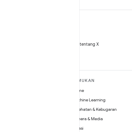
X
Ikuti @AndroidDev tentang X
SELENGKAPNYA
TEMUKAN
TENTANG ANDROID
Game
Android
Machine Learning
Android untuk Perusahaan
Kesehatan & Kebugaran
Keamanan
Kamera & Media
Source
Privasi