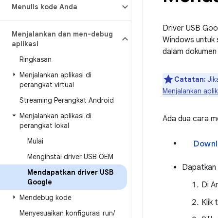
Menulis kode Anda
Driver USB Goo
Menjalankan dan men-debug
Windows untuk 
aplikasi
dalam dokume
Ringkasan
Menjalankan aplikasi di
Catatan:
Jik
perangkat virtual
Menjalankan apli
Streaming Perangkat Android
Menjalankan aplikasi di
Ada dua cara m
perangkat lokal
Mulai
Menginstal driver USB OEM
Dapatkan 
Mendapatkan driver USB
Google
Di An
Mendebug kode
Klik
Menyesuaikan konfigurasi run
/