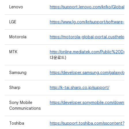
Lenovo
https://support.lenovo.com/kr/ko/GlobalP
LGE
https://www.lg.com/kr/support/software-fi
Motorola
https://motorola-global-portal.custhelp.c
MTK
http://online.mediatek.com/Public%20Do
다운로드)
Samsung
https://developer.samsung.com/galaxy/ot
Sharp
http://k-tai.sharp.co.jp/support/
Sony Mobile
https://developer.sonymobile.com/downloa
Communications
Toshiba
https://support.toshiba.com/sscontent?