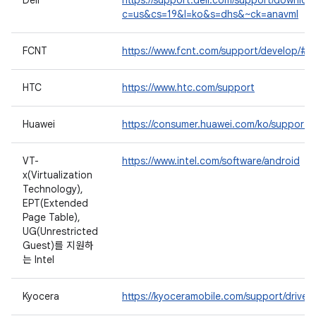
Dell
https://support.dell.com/support/downloa
c=us&cs=19&l=ko&s=dhs&~ck=anavml
FCNT
https://www.fcnt.com/support/develop/#a
HTC
https://www.htc.com/support
Huawei
https://consumer.huawei.com/ko/support/
VT-
https://www.intel.com/software/android
x(Virtualization
Technology),
EPT(Extended
Page Table),
UG(Unrestricted
Guest)를 지원하
는 Intel
Kyocera
https://kyoceramobile.com/support/drivers