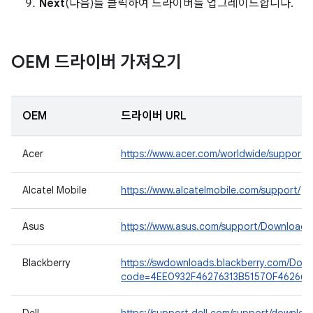
Next
(다음)를 클릭하여 드라이버를 업그레이드합니다.
OEM 드라이버 가져오기
OEM
드라이버 URL
Acer
https://www.acer.com/worldwide/support/
Alcatel Mobile
https://www.alcatelmobile.com/support/
Asus
https://www.asus.com/support/Download-
Blackberry
https://swdownloads.blackberry.com/Down
code=4EE0932F46276313B51570F46266