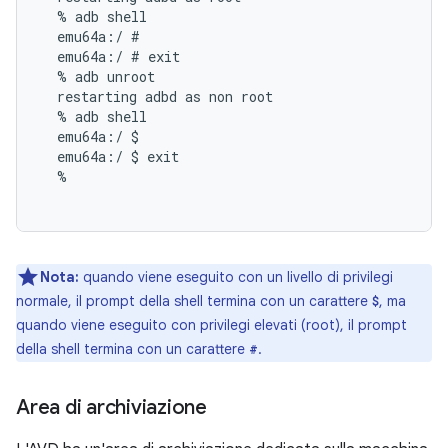
  % adb shell

  emu64a:/ #

  emu64a:/ # exit

  % adb unroot

  restarting adbd as non root

  % adb shell

  emu64a:/ $

  emu64a:/ $ exit

  %

Nota:
quando viene eseguito con un livello di privilegi
normale, il prompt della shell termina con un carattere
, ma
$
quando viene eseguito con privilegi elevati (root), il prompt
della shell termina con un carattere
.
#
Area di archiviazione