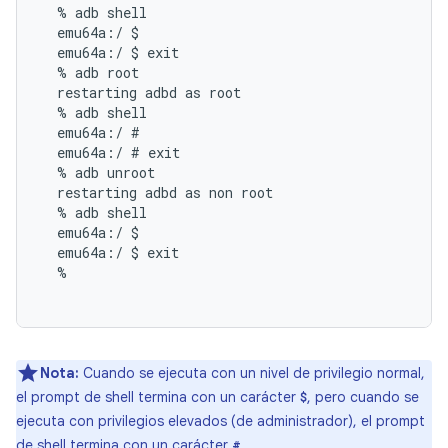
  % adb shell

  emu64a:/ $

  emu64a:/ $ exit

  % adb root

  restarting adbd as root

  % adb shell

  emu64a:/ #

  emu64a:/ # exit

  % adb unroot

  restarting adbd as non root

  % adb shell

  emu64a:/ $

  emu64a:/ $ exit

  %

Nota:
Cuando se ejecuta con un nivel de privilegio normal,
el prompt de shell termina con un carácter
, pero cuando se
$
ejecuta con privilegios elevados (de administrador), el prompt
de shell termina con un carácter
.
#