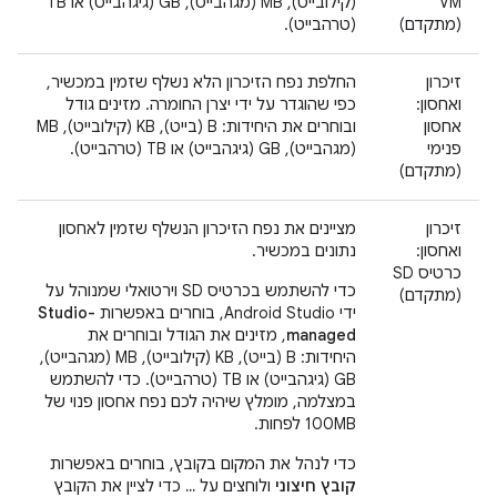
VM
(קילובייט), MB (מגהבייט), GB (גיגהבייט) או TB
(מתקדם)
(טרהבייט).
זיכרון
החלפת נפח הזיכרון הלא נשלף שזמין במכשיר,
ואחסון:
כפי שהוגדר על ידי יצרן החומרה. מזינים גודל
אחסון
ובוחרים את היחידות: B (בייט), KB (קילובייט), MB
פנימי
(מגהבייט), GB (גיגהבייט) או TB (טרהבייט).
(מתקדם)
זיכרון
מציינים את נפח הזיכרון הנשלף שזמין לאחסון
ואחסון:
נתונים במכשיר.
כרטיס SD
כדי להשתמש בכרטיס SD וירטואלי שמנוהל על
(מתקדם)
ידי Android Studio, בוחרים באפשרות
Studio-
managed
, מזינים את הגודל ובוחרים את
היחידות: B (בייט), KB (קילובייט), MB (מגהבייט),
GB (גיגהבייט) או TB (טרהבייט). כדי להשתמש
במצלמה, מומלץ שיהיה לכם נפח אחסון פנוי של
100MB לפחות.
כדי לנהל את המקום בקובץ, בוחרים באפשרות
קובץ חיצוני
ולוחצים על
...
כדי לציין את הקובץ