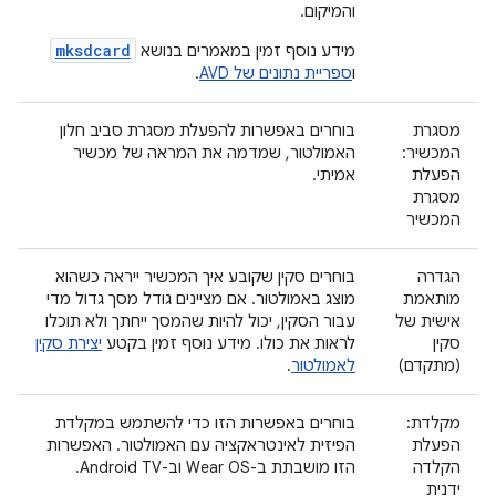
והמיקום.
mksdcard
מידע נוסף זמין במאמרים בנושא
ו
ספריית נתונים של AVD
.
מסגרת
בוחרים באפשרות להפעלת מסגרת סביב חלון
המכשיר:
האמולטור, שמדמה את המראה של מכשיר
הפעלת
אמיתי.
מסגרת
המכשיר
הגדרה
בוחרים סקין שקובע איך המכשיר ייראה כשהוא
מותאמת
מוצג באמולטור. אם מציינים גודל מסך גדול מדי
אישית של
עבור הסקין, יכול להיות שהמסך ייחתך ולא תוכלו
סקין
לראות את כולו. מידע נוסף זמין בקטע
יצירת סקין
(מתקדם)
לאמולטור
.
מקלדת:
בוחרים באפשרות הזו כדי להשתמש במקלדת
הפעלת
הפיזית לאינטראקציה עם האמולטור. האפשרות
הקלדה
הזו מושבתת ב-Wear OS וב-Android TV.
ידנית