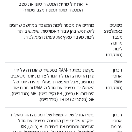
אתחול מהיר:
המכשיר טוען את מצב
המכשיר מתוך תמונת מצב שמורה.
ביצועים
בוחרים את מספר ליבות המעבד במחשב שרוצים
באמולציה:
להשתמש בהן עבור האמולטור. שימוש ביותר
מעבד
ליבות מעבד מאיץ את פעולת האמולטור.
מרובה
ליבות
(מתקדם)
זיכרון
עקיפת כמות ה-RAM במכשיר שהוגדרה על ידי
ואחסון:
יצרן החומרה. הגדלת הגודל צורכת יותר משאבים
RAM
במחשב, אבל מאפשרת פעולה מהירה יותר של
(מתקדם)
האמולטור. מזינים את גודל ה-RAM ובוחרים את
היחידות: B (בייט), KB (קילובייט), MB (מגהבייט),
GB (גיגהבייט) או TB (טרהבייט).
זיכרון
שינוי הגודל של ה-heap של המכונה הווירטואלית
ואחסון:
שנקבע על ידי יצרן החומרה. מזינים את גודל
ערימת
הערימה ובוחרים את היחידות: B (בייט), KB