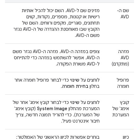
שם ה-
מזינים שם ל-AVD. השם יכול להכיל אותיות
AVD
רישיות או קטנות, מספרים, נקודות, קווים
תחתונים, סוגריים, מקפים ורווחים. השם של
הקובץ שבו מאוחסנת ההגדרה של ה-AVD נגזר
משם ה-AVD.
מזהה
צופים במזהה ה-AVD. מזהה ה-AVD נגזר משם
AVD
ה-AVD. אפשר להשתמש במזהה כדי להתייחס
(מתקדם)
ל-AVD משורת הפקודה.
פרופיל
לוחצים על
שינוי
כדי לבחור פרופיל חומרה אחר
חומרה
בחלון
בחירת חומרה
.
קובץ
לוחצים על
שינוי
כדי לבחור קובץ אימג' אחר של
אימג' של
המערכת מהחלון
System Image
(קובץ אימג'
המערכת
של המערכת). כדי להוריד תמונה חדשה, צריך
חיבור אינטרנט פעיל.
כיוון
בוחרים אפשרות לכיוון הראשוני של האמולטור: