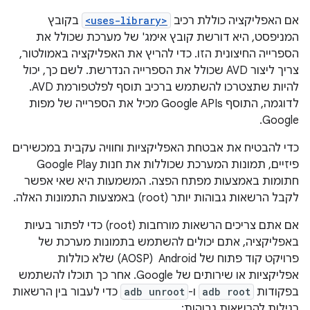
אם האפליקציה כוללת רכיב
<uses-library>
בקובץ
המניפסט, היא דורשת קובץ אימג' של מערכת שכולל את
הספרייה החיצונית הזו. כדי להריץ את האפליקציה באמולטור,
צריך ליצור AVD שכולל את הספרייה הנדרשת. לשם כך, יכול
להיות שתצטרכו להשתמש ברכיב תוסף לפלטפורמת AVD.
לדוגמה, התוסף Google APIs מכיל את הספרייה של מפות
Google.
כדי להבטיח את אבטחת האפליקציות וחוויה עקבית במכשירים
פיזיים, תמונות המערכת שכוללות את חנות Google Play
חתומות באמצעות מפתח הפצה. המשמעות היא שאי אפשר
לקבל הרשאות גבוהות יותר (root) באמצעות התמונות האלה.
אם אתם צריכים הרשאות מורחבות (root) כדי לפתור בעיות
באפליקציה, אתם יכולים להשתמש בתמונות מערכת של
פרויקט קוד פתוח של Android ‏ (AOSP) שלא כוללות
אפליקציות או שירותים של Google. אחר כך תוכלו להשתמש
בפקודות
adb root
ו-
adb unroot
כדי לעבור בין הרשאות
רגילות להרשאות גבוהות: