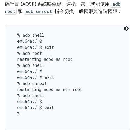
碼計畫 (AOSP) 系統映像檔。這樣一來，就能使用
adb
root
和
adb unroot
指令切換一般權限與進階權限：
  % adb shell

  emu64a:/ $

  emu64a:/ $ exit

  % adb root

  restarting adbd as root

  % adb shell

  emu64a:/ #

  emu64a:/ # exit

  % adb unroot

  restarting adbd as non root

  % adb shell

  emu64a:/ $

  emu64a:/ $ exit

  %
