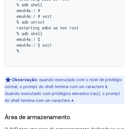
  % adb shell

  emu64a:/ #

  emu64a:/ # exit

  % adb unroot

  restarting adbd as non root

  % adb shell

  emu64a:/ $

  emu64a:/ $ exit

  %

Observação
:
quando executado com o nível de privilégio
normal, o prompt do shell termina com um caractere
.
$
Quando executado com privilégios elevados (raiz), o prompt
do shell termina com um caractere
.
#
Área de armazenamento