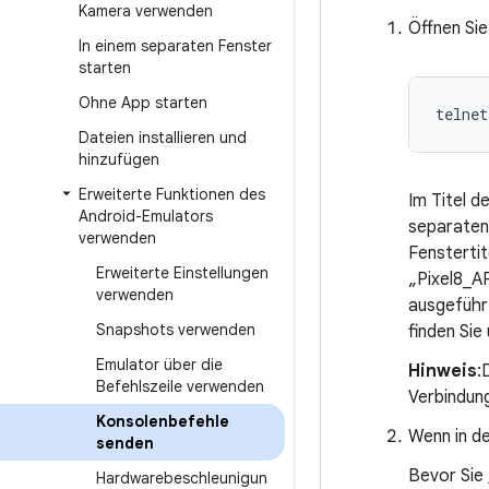
Kamera verwenden
Öffnen Sie
In einem separaten Fenster
starten
Ohne App starten
Dateien installieren und
hinzufügen
Erweiterte Funktionen des
Im Titel 
Android-Emulators
separaten 
verwenden
Fenstertit
Erweiterte Einstellungen
„Pixel8_A
verwenden
ausgeführ
Snapshots verwenden
finden Sie
Emulator über die
Hinweis
:
Befehlszeile verwenden
Verbindun
Konsolenbefehle
Wenn in d
senden
Bevor Sie
Hardwarebeschleunigun