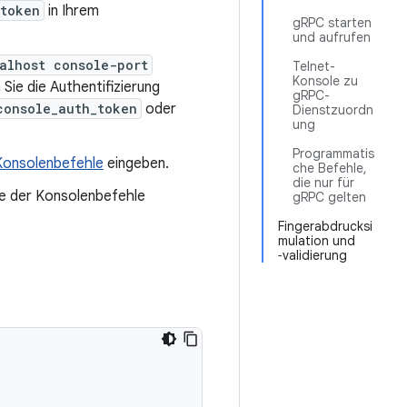
_token
in Ihrem
gRPC starten
und aufrufen
alhost console-port
Telnet-
Konsole zu
 Sie die Authentifizierung
gRPC-
console_auth_token
oder
Dienstzuordn
ung
Programmatis
Konsolenbefehle
eingeben.
che Befehle,
die nur für
te der Konsolenbefehle
gRPC gelten
Fingerabdrucksi
mulation und
‑validierung