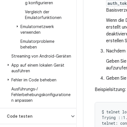
g konfigurieren
auth_to
Basisverz
Vergleich der
Emulatorfunktionen
Wenn die D
Emulatornetzwerk
erstellt u
verwenden
deaktivie
erstellen S
Emulatorprobleme
beheben
Nachdem S
Streaming von Android-Geräten
Geben Si
App auf einem lokalen Gerät
aufzurufe
ausführen
Geben Sie
Fehler im Code beheben
Ausführungs-
/
Beispielsitzung:
Fehlerbehebungskonfiguratione
n anpassen
$
telnet
lo
Code testen
Trying
::1.
telnet:
con