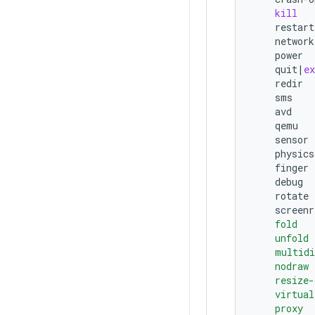
kill
restart
network
power
quit
|
ex
redir
sms
avd
qemu
sensor
physics
finger
debug
rotate
screenr
    fold   
    unfold 
    multidi
    nodraw 
    resize-
    virtual
    proxy  