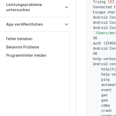
Trying
127
.
Leistungsprobleme
Connected
t
untersuchen
Escape
char
Android
Con
Android
Con
App veröffentlichen
Android
Con
'/Users/me
OK

Fehler beheben
auth
123456
Bekannte Probleme
Android
Con
OK

Programmfehler melden
help-verbose
Android
con
help
|
h
help-ve
ping
automat
event
geo
gsm
cdma
crash
crash-o