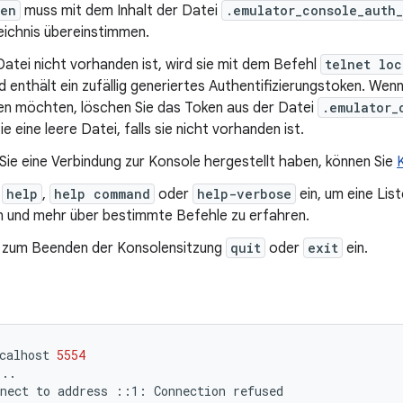
ken
muss mit dem Inhalt der Datei
.emulator_console_auth
eichnis übereinstimmen.
atei nicht vorhanden ist, wird sie mit dem Befehl
telnet loc
nd enthält ein zufällig generiertes Authentifizierungstoken. Wenn
ren möchten, löschen Sie das Token aus der Datei
.emulator_
ie eine leere Datei, falls sie nicht vorhanden ist.
ie eine Verbindung zur Konsole hergestellt haben, können Sie
e
help
,
help command
oder
help-verbose
ein, um eine Lis
n und mehr über bestimmte Befehle zu erfahren.
 zum Beenden der Konsolensitzung
quit
oder
exit
ein.
calhost
5554
..

nect
to
address
::1:
Connection
refused
