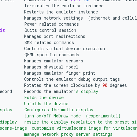
Terminates
the
emulator
Restarts
the
emulator
Manages
network
settings
(
ethernet
and
cellul
Power
related
it
Quits
control
Manages
port
SMS
related
Controls
virtual
device
QEMU-specific
Manages
emulator
Manages
physical
Manages
emulator
finger
Controls
the
emulator
debug
output
Rotates
the
screen
clockwise
by
90
ecord
Records
the
emulator
's display
          Folds the device
          Unfolds the device
splay     Configures the multi-display
          turn on/off NoDraw mode. (experimental)
display   resize the display resolution to the preset si
scene-image  customize virtualscene image for virtulsce
          manage network proxy server settings