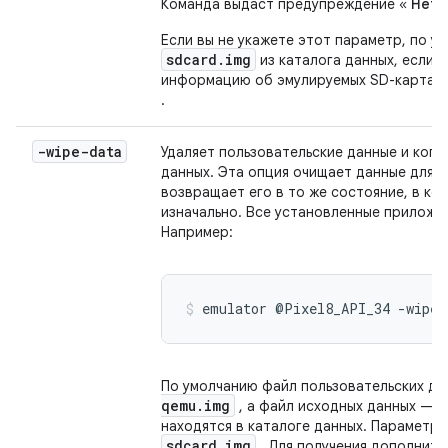
Команда выдаст предупреждение «
Нет 
Если вы не укажете этот параметр, по у
sdcard.img
из каталога данных, если 
информацию об эмулируемых SD-картах 
.
-wipe-data
Удаляет пользовательские данные и копи
данных. Эта опция очищает данные для в
возвращает его в то же состояние, в к
изначально. Все установленные приложе
Например:
emulator @Pixel8_API_34 -wipe-
По умолчанию файл пользовательских да
qemu.img
, а файл исходных данных —
находятся в каталоге данных. Параметр
sdcard.img
. Для получения дополнит