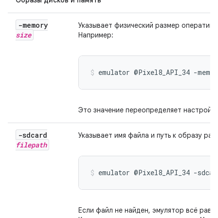
Образы дисков и память
-memory
Указывает физический размер оперативно
size
Например:
emulator @Pixel8_API_34 -memor
Это значение переопределяет настройку
-sdcard
Указывает имя файла и путь к образу ра
filepath
emulator @Pixel8_API_34 -sdcar
Если файл не найден, эмулятор всё равно