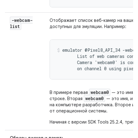
-webcam-
Отображает список веб-камер на вашем
list
доступных для эмуляции. Например:
emulator @Pixel8_API_34 -webcam
        List of web cameras conne
        Camera 'webcam0' is conn
        on channel 0 using pixel
webcam0
В примере первая
— это имя, 
webcam0
строке. Вторая
— это имя, ис
на компьютере разработчика. Второе им
от операционной системы.
Начиная с версии SDK Tools 25.2.4, требу