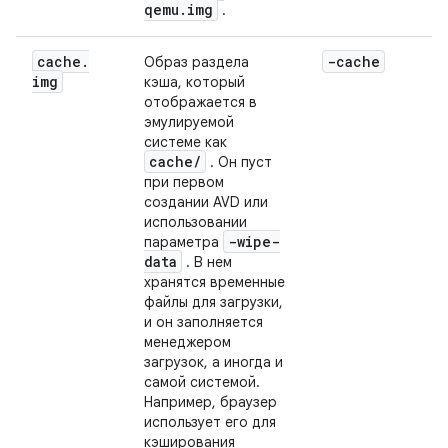
qemu.img
.
cache
.
-cache
Образ раздела
img
кэша, который
отображается в
эмулируемой
системе как
cache
/
. Он пуст
при первом
создании AVD или
использовании
-wipe-
параметра
data
. В нем
хранятся временные
файлы для загрузки,
и он заполняется
менеджером
загрузок, а иногда и
самой системой.
Например, браузер
использует его для
кэширования