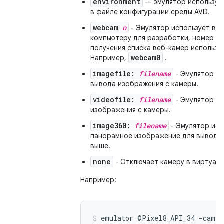
environment
— эмулятор используе
в файле конфигурации среды AVD.
webcam
n
- Эмулятор использует ве
компьютеру для разработки, номер ко
получения списка веб-камер использ
webcam0
Например,
.
imagefile:
filename
- Эмулятор ис
вывода изображения с камеры.
videofile:
filename
- Эмулятор ис
изображения с камеры.
image360:
filename
- Эмулятор исп
панорамное изображение для вывода с
выше.
none
- Отключает камеру в виртуаль
Например:
emulator @Pixel8_API_34 -camer