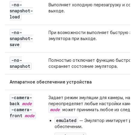
-no-
Выполняет холодную перезагрузку и сох
snapshot-
выходе.
load
-no-
При возможности выполняет быструю заг
snapshot-
эмулятора при выходе.
save
-no-
Полностью отключает функцию быстрой з
snapshot
сохраняет состояние эмулятора.
Аппаратное обеспечение устройства
-camera-
Задает режим эмуляции для камеры, нап
back
mode
переопределяет любые настройки камеры
-camera-
mode
может принимать любое из следую
front
mode
emulated
— Эмулятор имитирует ра
обеспечении.