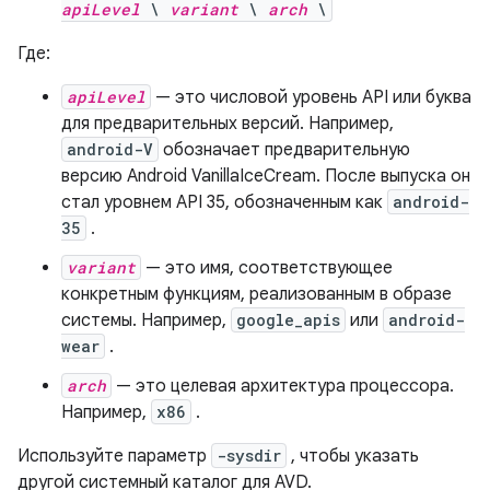
apiLevel
\
variant
\
arch
\
Где:
apiLevel
— это числовой уровень API или буква
для предварительных версий. Например,
android-V
обозначает предварительную
версию Android VanillaIceCream. После выпуска он
стал уровнем API 35, обозначенным как
android-
35
.
variant
— это имя, соответствующее
конкретным функциям, реализованным в образе
системы. Например,
google_apis
или
android-
wear
.
arch
— это целевая архитектура процессора.
Например,
x86
.
Используйте параметр
-sysdir
, чтобы указать
другой системный каталог для AVD.