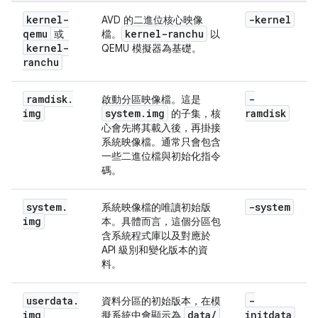
kernel-
-kernel
AVD 的二進位核心映像
qemu
kernel-ranchu
或
檔。
以
kernel-
QEMU 模擬器為基礎。
ranchu
ramdisk
.
-
啟動分區映像檔。這是
img
system
.
img
ramdisk
的子集，核
心會先將其載入後，再掛接
系統映像檔。通常只會包含
一些二進位檔與初始化指令
碼。
system
.
-system
系統映像檔的唯讀初始版
img
本。具體而言，這個分區包
含系統程式庫以及對應於
API 級別和變化版本的資
料。
userdata
.
-
資料分區的初始版本，在模
img
data
/
initdata
擬系統中會顯示為