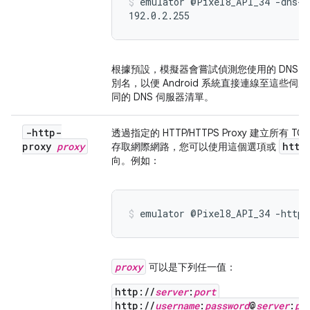
emulator @Pixel8_API_34 -dns-s
192.0.2.255
根據預設，模擬器會嘗試偵測您使用的 DNS
別名，以便 Android 系統直接連線至這些伺
同的 DNS 伺服器清單。
-http-
透過指定的 HTTP/HTTPS Proxy 建立所有 
proxy
proxy
http
存取網際網路，您可以使用這個選項或
向。例如：
emulator @Pixel8_API_34 -http-
proxy
可以是下列任一值：
http://
server
:
port
http://
username
:
password
@
server
:
po