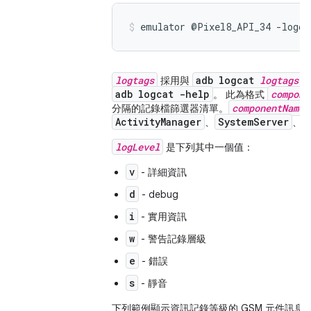
emulator @Pixel8_API_34 -logca
logtags
adb logcat
logtags
採用與
adb logcat -help
compone
。 此為格式
componentName
分隔的記錄檔篩選器清單。
ActivityManager
SystemServer
、
、
logLevel
是下列其中一個值：
v
- 詳細資訊
d
- debug
i
- 實用資訊
w
- 警告記錄層級
e
- 錯誤
s
- 靜音
下列範例顯示資訊記錄等級的 GSM 元件訊息