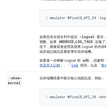
emulator @Pixel8_API_34 -logc
-logcat
如果您未在指令列中提供
選項，
ANDROID_LOG_TAGS
變數。如果
定義了有
況下，模擬器會使用其值將 Logcat 的內
或其他記錄訊息重新導向至終端機。
adb
如要進一步瞭解 Logcat 和
，請參閱「
L
Log
視及寫入記錄
」、「
類別」以及「
發出 
-show-
在終端機視窗中顯示核心偵錯訊息。例如：
kernel
emulator @Pixel8_API_34 -show-