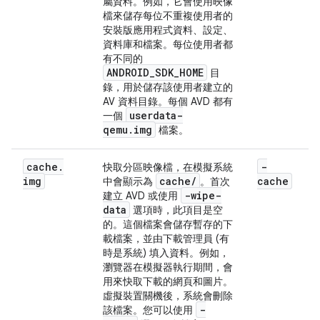
屬資料。例如，它會使用映像
檔來儲存每位不重複使用者的
安裝版應用程式資料、設定、
資料庫和檔案。每位使用者都
有不同的
ANDROID_SDK_HOME
目
錄，用於儲存該使用者建立的
AV 資料目錄。每個 AVD 都有
userdata-
一個
qemu.img
檔案。
cache
.
-
快取分區映像檔，在模擬系統
img
cache
/
cache
中會顯示為
。首次
-wipe-
建立 AVD 或使用
data
選項時，此項目是空
的。這個檔案會儲存暫存的下
載檔案，並由下載管理員 (有
時是系統) 填入資料。例如，
瀏覽器在模擬器執行期間，會
用來快取下載的網頁和圖片。
虛擬裝置關機後，系統會刪除
-
該檔案。您可以使用