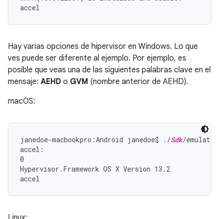
Hay varias opciones de hipervisor en Windows. Lo que
ves puede ser diferente al ejemplo. Por ejemplo, es
posible que veas una de las siguientes palabras clave en el
mensaje:
AEHD
o
GVM
(nombre anterior de AEHD).
macOS:
janedoe-macbookpro:Android janedoe$ ./
Sdk
/emulator
accel:

0

Hypervisor.Framework OS X Version 13.2

Linux: