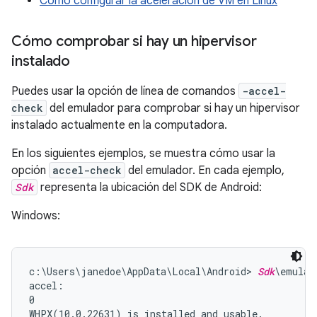
Cómo configurar la aceleración de VM en Linux
Cómo comprobar si hay un hipervisor
instalado
Puedes usar la opción de línea de comandos
-accel-
check
del emulador para comprobar si hay un hipervisor
instalado actualmente en la computadora.
En los siguientes ejemplos, se muestra cómo usar la
opción
accel-check
del emulador. En cada ejemplo,
Sdk
representa la ubicación del SDK de Android:
Windows:
c:\Users\janedoe\AppData\Local\Android> 
Sdk
\emulat
accel:

0

WHPX(10.0.22631) is installed and usable.
