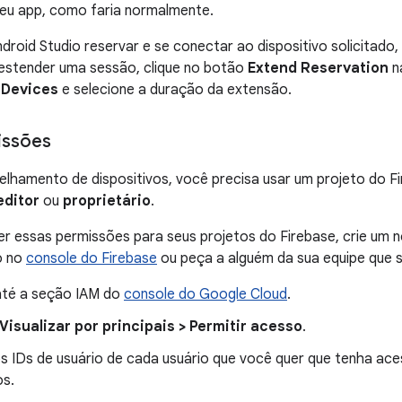
seu app, como faria normalmente.
droid Studio reservar e se conectar ao dispositivo solicitado,
 estender uma sessão, clique no botão
Extend Reservation
n
 Devices
e selecione a duração da extensão.
issões
elhamento de dispositivos, você precisa usar um projeto do F
editor
ou
proprietário
.
er essas permissões para seus projetos do Firebase, crie um
o no
console do Firebase
ou peça a alguém da sua equipe que s
té a seção IAM do
console do Google Cloud
.
Visualizar por principais > Permitir acesso
.
os IDs de usuário de cada usuário que você quer que tenha a
os.