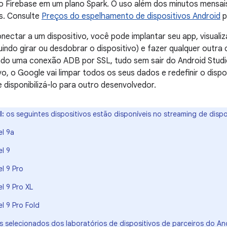
o Firebase em um plano Spark. O uso além dos minutos mensai
s. Consulte
Preços do espelhamento de dispositivos Android
p
nectar a um dispositivo, você pode implantar seu app, visualiza
cluindo girar ou desdobrar o dispositivo) e fazer qualquer outr
ando uma conexão ADB por SSL, tudo sem sair do Android Stud
ivo, o Google vai limpar todos os seus dados e redefinir o disp
e disponibilizá-lo para outro desenvolvedor.
l:
os seguintes dispositivos estão disponíveis no streaming de dispo
el 9a
l 9
l 9 Pro
l 9 Pro XL
l 9 Pro Fold
os selecionados dos laboratórios de dispositivos de parceiros do A