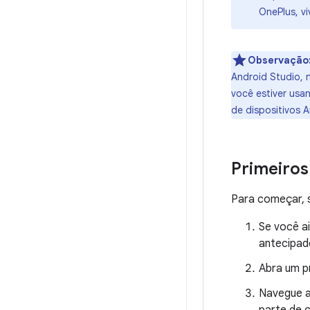
OnePlus, vi
Observação
Android Studio, 
você estiver usa
de dispositivos 
Primeiros
Para começar, s
Se você ai
antecipado
Abra um p
Navegue 
parte de c