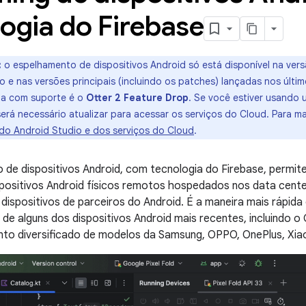
ogia do Firebase
:
o espelhamento de dispositivos Android só está disponível na vers
o e nas versões principais (incluindo os patches) lançadas nos últi
ga com suporte é o
Otter 2 Feature Drop
. Se você estiver usando 
será necessário atualizar para acessar os serviços do Cloud. Para m
do Android Studio e dos serviços do Cloud
.
 de dispositivos Android, com tecnologia do Firebase, permi
spositivos Android físicos remotos hospedados nos data cent
 dispositivos de parceiros do Android. É a maneira mais rápida 
 de alguns dos dispositivos Android mais recentes, incluindo o G
nto diversificado de modelos da Samsung, OPPO, OnePlus, Xiao