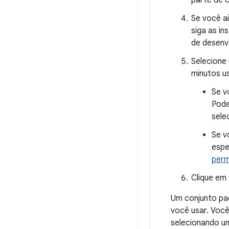
Se você ai
siga as in
de desenv
Selecione
minutos u
Se v
Pode
sele
Se v
espe
perm
Clique em
Um conjunto pad
você usar. Você
selecionando um