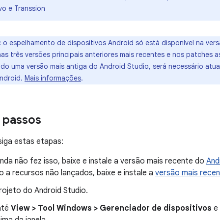
vo e Transsion
:
o espelhamento de dispositivos Android só está disponível na vers
nas três versões principais anteriores mais recentes e nos patches 
ndo uma versão mais antiga do Android Studio, será necessário atua
Android.
Mais informações
.
 passos
iga estas etapas:
nda não fez isso, baixe e instale a versão mais recente do
And
 a recursos não lançados, baixe e instale a
versão mais recen
rojeto do Android Studio.
até
View > Tool Windows > Gerenciador de dispositivos
e 
ima da janela.