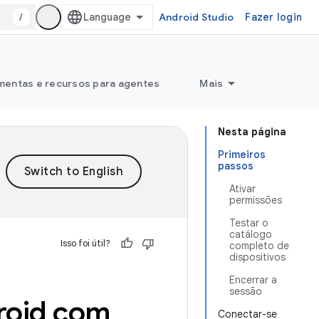
/
Android Studio
Fazer login
mentas e recursos para agentes
Mais
Nesta página
Primeiros
passos
Ativar
permissões
Testar o
catálogo
Isso foi útil?
completo de
dispositivos
Encerrar a
sessão
roid com
Conectar-se