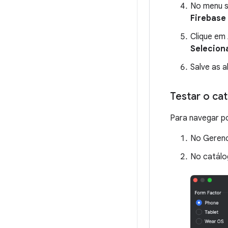
No menu 
Firebase
Clique em
Selecion
Salve as 
Testar o ca
Para navegar po
No Gerenc
No catálo