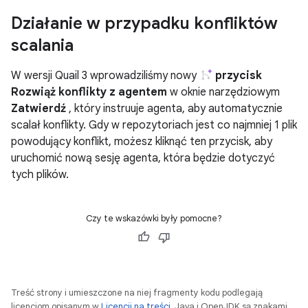
Działanie w przypadku konfliktów
scalania
W wersji Quail 3 wprowadziliśmy nowy
przycisk
Rozwiąż konflikty z agentem
w oknie narzędziowym
Zatwierdź
, który instruuje agenta, aby automatycznie
scalał konflikty. Gdy w repozytoriach jest co najmniej 1 plik
powodujący konflikt, możesz kliknąć ten przycisk, aby
uruchomić nową sesję agenta, która będzie dotyczyć
tych plików.
Czy te wskazówki były pomocne?
Treść strony i umieszczone na niej fragmenty kodu podlegają
licencjom opisanym w
Licencji na treści
. Java i OpenJDK są znakami