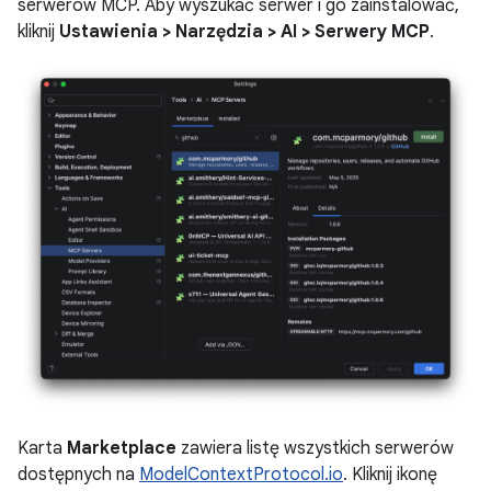
serwerów MCP. Aby wyszukać serwer i go zainstalować,
kliknij
Ustawienia > Narzędzia > AI > Serwery MCP
.
Karta
Marketplace
zawiera listę wszystkich serwerów
dostępnych na
ModelContextProtocol.io
. Kliknij ikonę