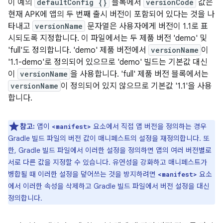
이 예의
defaultConfig {}
블록에서
versionCode
값은
현재 APK에 앱의 두 번째 출시 버전이 포함되어 있다는 것을 나
타내고
versionName
문자열은 사용자에게 버전이 1.1로 표
시되도록 지정합니다. 이 파일에서는 두 제품 버전 'demo' 및
'full'도 정의합니다. 'demo' 제품 버전에서
versionName
이
'1.1-demo'로 정의되어 있으므로 'demo' 빌드는 기본값 대신
이
versionName
을 사용합니다. 'full' 제품 버전 블록에서는
versionName
이 정의되어 있지 않으므로 기본값 '1.1'을 사용
합니다.
참고:
앱이
요소에서 직접 앱 버전을 정의하는 경우
<manifest>
Gradle 빌드 파일의 버전 값이 매니페스트의 설정을 재정의합니다. 또
한, Gradle 빌드 파일에서 이러한 설정을 정의하면 앱의 여러 버전별로
서로 다른 값을 지정할 수 있습니다. 유연성을 강화하고 매니페스트가
병합될 때 이러한 설정을 덮어쓰는 것을 방지하려면
요소
<manifest>
에서 이러한 속성을 삭제하고 Gradle 빌드 파일에서 버전 설정을 대신
정의합니다.