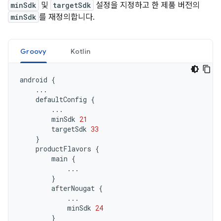
minSdk
및
targetSdk
설정을 지정하고 한 제품 버전의
minSdk
를 재정의합니다.
Groovy
Kotlin
android
{
...
defaultConfig
{
...
minSdk
21
targetSdk
33
}
productFlavors
{
main
{
...
}
afterNougat
{
...
minSdk
24
}