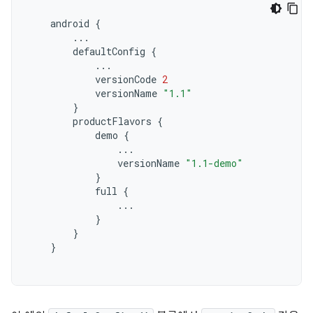
android
{
...
defaultConfig
{
...
versionCode
2
versionName
"1.1"
}
productFlavors
{
demo
{
...
versionName
"1.1-demo"
}
full
{
...
}
}
}