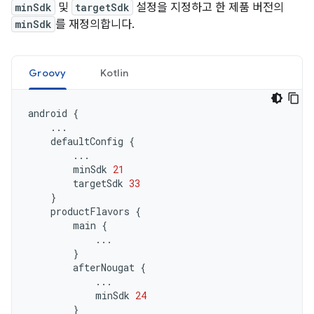
minSdk
및
targetSdk
설정을 지정하고 한 제품 버전의
minSdk
를 재정의합니다.
Groovy
Kotlin
android
{
...
defaultConfig
{
...
minSdk
21
targetSdk
33
}
productFlavors
{
main
{
...
}
afterNougat
{
...
minSdk
24
}