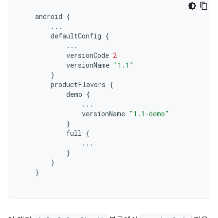
android
{
...
defaultConfig
{
...
versionCode
2
versionName
"1.1"
}
productFlavors
{
demo
{
...
versionName
"1.1-demo"
}
full
{
...
}
}
}