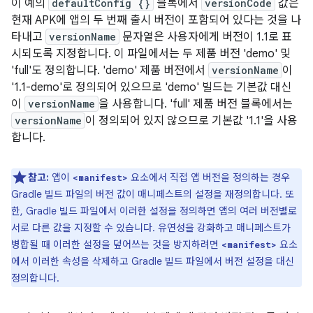
이 예의
defaultConfig {}
블록에서
versionCode
값은
현재 APK에 앱의 두 번째 출시 버전이 포함되어 있다는 것을 나
타내고
versionName
문자열은 사용자에게 버전이 1.1로 표
시되도록 지정합니다. 이 파일에서는 두 제품 버전 'demo' 및
'full'도 정의합니다. 'demo' 제품 버전에서
versionName
이
'1.1-demo'로 정의되어 있으므로 'demo' 빌드는 기본값 대신
이
versionName
을 사용합니다. 'full' 제품 버전 블록에서는
versionName
이 정의되어 있지 않으므로 기본값 '1.1'을 사용
합니다.
참고:
앱이
요소에서 직접 앱 버전을 정의하는 경우
<manifest>
Gradle 빌드 파일의 버전 값이 매니페스트의 설정을 재정의합니다. 또
한, Gradle 빌드 파일에서 이러한 설정을 정의하면 앱의 여러 버전별로
서로 다른 값을 지정할 수 있습니다. 유연성을 강화하고 매니페스트가
병합될 때 이러한 설정을 덮어쓰는 것을 방지하려면
요소
<manifest>
에서 이러한 속성을 삭제하고 Gradle 빌드 파일에서 버전 설정을 대신
정의합니다.