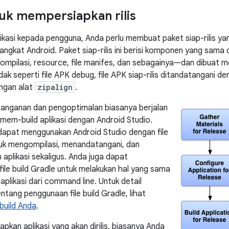
uk mempersiapkan rilis
likasi kepada pengguna, Anda perlu membuat paket siap-rilis yan
angkat Android. Paket siap-rilis ini berisi komponen yang sam
ompilasi, resource, file manifes, dan sebagainya—dan dibuat m
dak seperti file APK debug, file APK siap-rilis ditandatangani de
ngan alat
zipalign
.
anganan dan pengoptimalan biasanya berjalan
 mem-build aplikasi dengan Android Studio.
dapat menggunakan Android Studio dengan file
tuk mengompilasi, menandatangani, dan
aplikasi sekaligus. Anda juga dapat
file build Gradle untuk melakukan hal yang sama
plikasi dari command line. Untuk detail
tang penggunaan file build Gradle, lihat
build Anda
.
pkan aplikasi yang akan dirilis, biasanya Anda