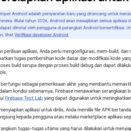
veloper Android adalah persyaratan baru yang dirancang untuk menau
 mereka. Mulai tahun 2026, Android akan mewajibkan semua aplikasi d
r dapat diinstal oleh pengguna di perangkat Android bersertifikasi. 
n, lihat
Verifikasi developer Android
.
perilisan aplikasi, Anda perlu mengonfigurasi, mem-build, dan men
libatkan tugas pembersihan kode dasar dan modifikasi kode y
Proses build serupa dengan proses build debug dan dapat dila
ols.
 berfungsi sebagai pemeriksaan akhir yang membantu memastik
dalam kondisi sebenarnya. Firebase menawarkan serangkaian be
lui
Firebase Test Lab
yang dapat digunakan untuk meningkatkan k
menyiapkan aplikasi untuk dirilis, Anda memiliki file APK bertan
 langsung kepada pengguna atau melalui marketplace aplikasi se
angkum tugas-tugas utama yang harus dilakukan untuk menyiapka