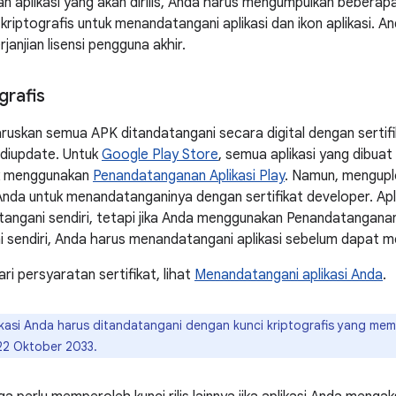
n aplikasi yang akan dirilis, Anda harus mengumpulkan beberapa 
kriptografis untuk menandatangani aplikasi dan ikon aplikasi. A
anjian lisensi pengguna akhir.
grafis
uskan semua APK ditandatangani secara digital dengan sertifik
 diupdate. Untuk
Google Play Store
, semua aplikasi yang dibua
uk menggunakan
Penandatanganan Aplikasi Play
. Namun, mengupl
da untuk menandatanganinya dengan sertifikat developer. Apli
ngani sendiri, tetapi jika Anda menggunakan Penandatanganan 
 sendiri, Anda harus menandatangani aplikasi sebelum dapat 
i persyaratan sertifikat, lihat
Menandatangani aplikasi Anda
.
kasi Anda harus ditandatangani dengan kunci kriptografis yang memil
 22 Oktober 2033.