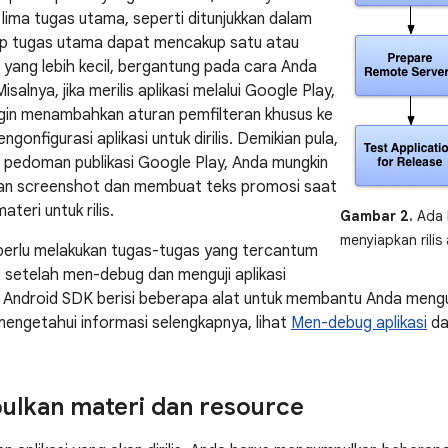
 lima tugas utama, seperti ditunjukkan dalam
ap tugas utama dapat mencakup satu atau
yang lebih kecil, bergantung pada cara Anda
 Misalnya, jika merilis aplikasi melalui Google Play,
gin menambahkan aturan pemfilteran khusus ke
gonfigurasi aplikasi untuk dirilis. Demikian pula,
 pedoman publikasi Google Play, Anda mungkin
an screenshot dan membuat teks promosi saat
eri untuk rilis.
Gambar 2.
Ada 
menyiapkan rilis 
perlu melakukan tugas-tugas yang tercantum
setelah men-debug dan menguji aplikasi
Android SDK berisi beberapa alat untuk membantu Anda menguj
mengetahui informasi selengkapnya, lihat
Men-debug aplikasi
d
lkan materi dan resource