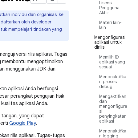
Lisensi
Pengguna
Akhir
tkan individu dan organisasi ke
idaftarkan oleh developer
Materi lain-
lain
Untuk mempelajari tindakan yang
Mengonfigurasi
aplikasi untuk
dirilis
guji versi rilis aplikasi. Tugas
Memilih ID
ang membantu mengoptimalkan
aplikasi yang
sesuai
kukan menggunakan JDK dan
Menonaktifka
n proses
debug
an aplikasi Anda berfungsi
sar perangkat pengujian fisik
Mengaktifkan
dan
ualitas aplikasi Anda.
mengonfigura
si
da tangan, yang dapat
penyingkatan
aplikasi
perti
Google Play
.
Menonaktifka
n rilis aplikasi. Tugas-tugas
n logging