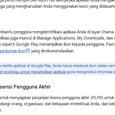
ga perlu memperoleh kunci rilis lainnya jika aplikasi Anda men
etiga yang mengharuskan Anda menggunakan kunci yang didasarka
embantu pengguna mengidentifikasi aplikasi Anda di layar Utama 
plikasi juga muncul di Manage Applications, My Downloads, dan di
si seperti Google Play menampilkan ikon kepada pengguna. Pastik
pedoman ikon
yang direkomendasikan.
a merilis aplikasi di Google Play, Anda harus membuat ikon dalam versi
 pratinjau untuk menampilkan aplikasi
guna mengetahui informasi 
isensi Pengguna Akhir
ntuk menyiapkan perjanjian lisensi pengguna akhir (PLPA) untuk
ungi orang, organisasi, dan kekayaan intelektual Anda, dan s
i.