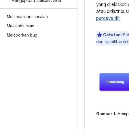
Mengupload aplikasi Anda
yang dijelaskan 
atau didistribus
Memecahkan masalah
percaya diri
.
Masalah umum
Catatan:
Seb
Melaporkan bug
dan stabilitas s
Gambar 1.
Memper