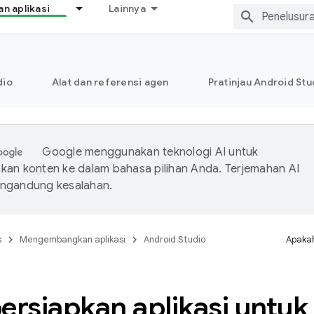
 aplikasi
Lainnya
dio
Alat dan referensi agen
Pratinjau Android Stu
Google menggunakan teknologi AI untuk
an konten ke dalam bahasa pilihan Anda. Terjemahan AI
ngandung kesalahan.
s
Mengembangkan aplikasi
Android Studio
Apakah
siapkan aplikasi untuk d