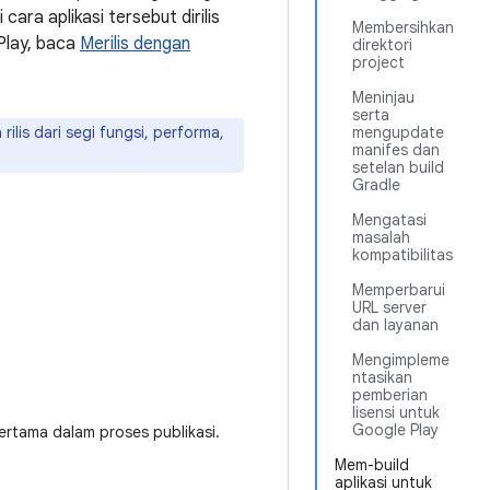
cara aplikasi tersebut dirilis
Membersihkan
 Play, baca
Merilis dengan
direktori
project
Meninjau
serta
ilis dari segi fungsi, performa,
mengupdate
manifes dan
setelan build
Gradle
Mengatasi
masalah
kompatibilitas
Memperbarui
URL server
dan layanan
Mengimpleme
ntasikan
pemberian
lisensi untuk
Google Play
rtama dalam proses publikasi.
Mem-build
aplikasi untuk