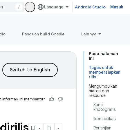
/
Android Studio
Masuk
dio
Panduan build Gradle
Lainnya
Pada halaman
ini
Tugas untuk
mempersiapkan
rilis
Mengumpulkan
materi dan
resource
 informasi ini membantu?
Kunci
kriptografis
Ikon aplikasi
irilis
Perjanjian