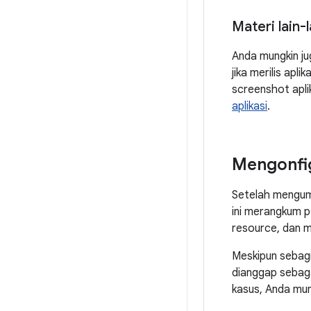
Materi lain-l
Anda mungkin ju
jika merilis ap
screenshot apli
aplikasi
.
Mengonfigu
Setelah mengump
ini merangkum p
resource, dan ma
Meskipun sebagi
dianggap sebag
kasus, Anda mun