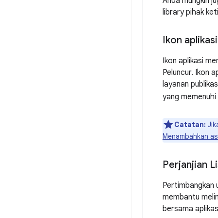
Anda mungkin ju
library pihak k
Ikon aplikasi
Ikon aplikasi m
Peluncur. Ikon a
layanan publika
yang memenuhi
Catatan:
Jik
Menambahkan aset
Perjanjian L
Pertimbangkan u
membantu melind
bersama aplikas