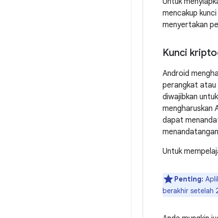
Untuk menyiapka
mencakup kunci 
menyertakan perj
Kunci kripto
Android menghar
perangkat atau
diwajibkan unt
mengharuskan An
dapat menandata
menandatangani
Untuk mempelajar
Penting:
Apli
berakhir setelah