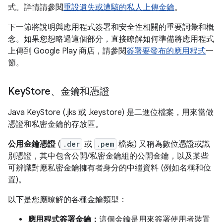
式。詳情請參閱
重設遺失或遭駭的私人上傳金鑰
。
下一節將說明與應用程式簽署和安全性相關的重要詞彙和概
念。如果您想略過這個部分，直接瞭解如何準備將應用程式
上傳到 Google Play 商店，請參閱
簽署要發布的應用程式
一
節。
Key
Store、金鑰和憑證
Java KeyStore (.jks 或 .keystore) 是二進位檔案，用來當做
憑證和私密金鑰的存放區。
公用金鑰憑證
(
.der
或
.pem
檔案) 又稱為數位憑證或識
別憑證，其中包含公開/私密金鑰組的公開金鑰，以及某些
可辨識對應私密金鑰擁有者身分的中繼資料 (例如名稱和位
置)。
以下是您應瞭解的各種金鑰類型：
應用程式簽署金鑰：
這個金鑰是用來簽署使用者裝置