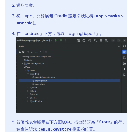
選取專案。
從「app」
開始展開 Gradle 設定樹狀結構 (
app
>
tasks
>
android
)。
在「android」
下方，選取「signingReport」
。
簽署報表會顯示在下方面板中。找出開頭為「Store」
的行。
這會告訴您
檔案的位置。
debug.keystore