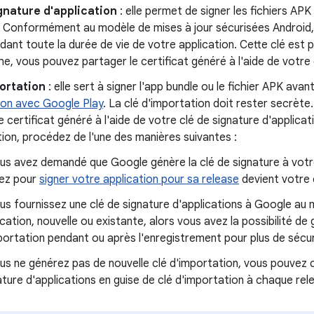
gnature d'application
: elle permet de signer les fichiers APK i
r. Conformément au modèle de mises à jour sécurisées Android, l
nt toute la durée de vie de votre application. Cette clé est p
e, vous pouvez partager le certificat généré à l'aide de votre 
ortation
: elle sert à signer l'app bundle ou le fichier APK avan
ion avec Google Play
. La clé d'importation doit rester secrèt
e certificat généré à l'aide de votre clé de signature d'applicat
ion, procédez de l'une des manières suivantes :
ous avez demandé que Google génère la clé de signature à votre
isez pour
signer votre application pour sa release
devient votre 
ous fournissez une clé de signature d'applications à Google au
ication, nouvelle ou existante, alors vous avez la possibilité de
portation pendant ou après l'enregistrement pour plus de sécur
ous ne générez pas de nouvelle clé d'importation, vous pouvez co
ature d'applications en guise de clé d'importation à chaque rel