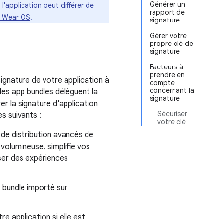
Générer un
l'application peut différer de
rapport de
s Wear OS
.
signature
Gérer votre
propre clé de
signature
Facteurs à
prendre en
signature de votre application à
compte
concernant la
 les app bundles délèguent la
signature
r la signature d'application
Sécuriser
s suivants :
votre clé
 de distribution avancés de
volumineuse, simplifie vos
oser des expériences
p bundle importé sur
re application si elle est