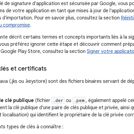
 de signature d'application est sécurisée par Google, vous p
ns de votre application en tant que mises à jour de l'applicatio
s d'importation. Pour en savoir plus, consultez la section
Réinit
ou compromise
.
nte décrit certains termes et concepts importants liés à la sig
i vous préférez ignorer cette étape et découvrir comment prép
e Google Play Store, consultez la section
Signer votre applicati
lés et certificats
va (.jks ou .keystore) sont des fichiers binaires servant de dé
de clé publique
(fichier
.der
ou
.pem
, également appelé cer
ient la clé publique d'une paire de clés publique et privée, ain
localisation) qui identifient le propriétaire de la clé privée co
ents types de clés à connaître :