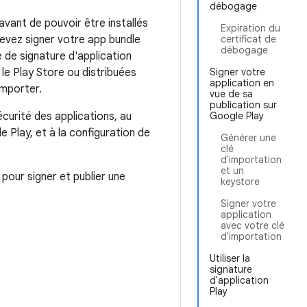
débogage
avant de pouvoir être installés
Expiration du
devez signer votre app bundle
certificat de
débogage
 de signature d'application
 le Play Store ou distribuées
Signer votre
application en
importer.
vue de sa
publication sur
curité des applications, au
Google Play
 Play, et à la configuration de
Générer une
clé
d'importation
et un
pour signer et publier une
keystore
Signer votre
application
avec votre clé
d'importation
Utiliser la
signature
d'application
Play