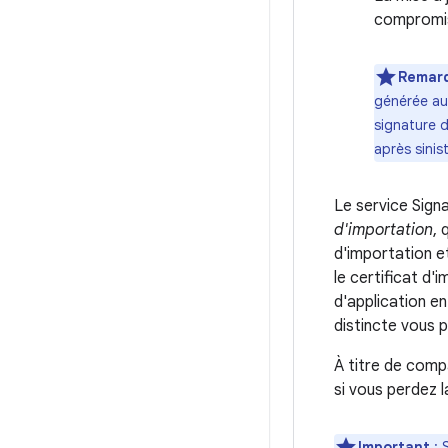
compromis
Remar
générée au
signature d
après sinist
Le service Signa
d'importation
, 
d'importation et
le certificat d'
d'application en
distincte vous
À titre de compa
si vous perdez l
Important
: 