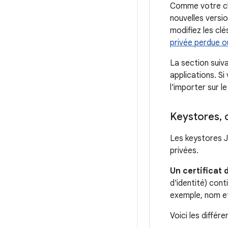
Comme votre clé
nouvelles versio
modifiez les clé
privée perdue 
La section suiva
applications. S
l'importer sur l
Keystores
,
c
Les keystores Ja
privées.
Un certificat 
d'identité) cont
exemple, nom et 
Voici les différ