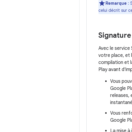
Remarque
: 
celui décrit sur
Signature 
Avec le service 
votre place, et 
compilation et 
Play avant d'im
Vous pouve
Google Pla
releases, 
instantan
Vous renfo
Google Pla
La mise à 