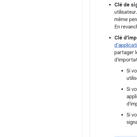
Clé de si
utilisateu
même penda
En revanch
Clé d'imp
d'applicat
partager l
d'importat
Si v
util
Si v
appl
d'im
Si v
sign