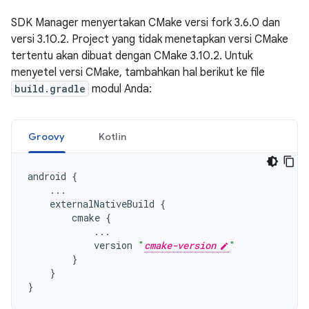
SDK Manager menyertakan CMake versi fork 3.6.0 dan
versi 3.10.2. Project yang tidak menetapkan versi CMake
tertentu akan dibuat dengan CMake 3.10.2. Untuk
menyetel versi CMake, tambahkan hal berikut ke file
build.gradle
modul Anda:
Groovy
Kotlin
android
{
...
externalNativeBuild
{
cmake
{
...
version
"
cmake-version
"
}
}
}