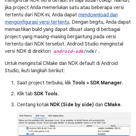
menginstal NDK versi default ini saja sudah cukup. Namun,
jika project Anda memerlukan satu atau beberapa versi
tertentu dari NDK ini, Anda dapat
mendownload dan
mengonfigurasi versi tertentu
. Dengan begitu, Anda dapat
memastikan build yang dapat dibuat ulang di berbagai
project yang masing-masing bergantung pada versi
tertentu dari NDK tersebut. Android Studio menginstal
versi NDK di direktori
android-sdk
/ndk/
.
Untuk menginstal CMake dan NDK default di Android
Studio, ikuti langkah berikut:
Saat project terbuka, klik
Tools > SDK Manager
.
Klik tab
SDK Tools
.
Centang kotak
NDK (Side by side)
dan
CMake
.