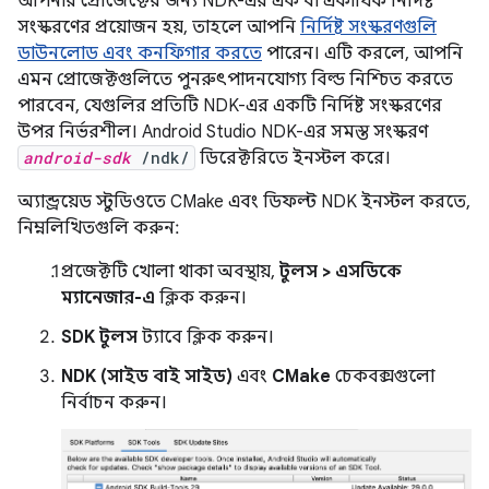
আপনার প্রোজেক্টের জন্য NDK-এর এক বা একাধিক নির্দিষ্ট
সংস্করণের প্রয়োজন হয়, তাহলে আপনি
নির্দিষ্ট সংস্করণগুলি
ডাউনলোড এবং কনফিগার করতে
পারেন। এটি করলে, আপনি
এমন প্রোজেক্টগুলিতে পুনরুৎপাদনযোগ্য বিল্ড নিশ্চিত করতে
পারবেন, যেগুলির প্রতিটি NDK-এর একটি নির্দিষ্ট সংস্করণের
উপর নির্ভরশীল। Android Studio NDK-এর সমস্ত সংস্করণ
android-sdk
/ndk/
ডিরেক্টরিতে ইনস্টল করে।
অ্যান্ড্রয়েড স্টুডিওতে CMake এবং ডিফল্ট NDK ইনস্টল করতে,
নিম্নলিখিতগুলি করুন:
প্রজেক্টটি খোলা থাকা অবস্থায়,
টুলস > এসডিকে
ম্যানেজার-এ
ক্লিক করুন।
SDK টুলস
ট্যাবে ক্লিক করুন।
NDK (সাইড বাই সাইড)
এবং
CMake
চেকবক্সগুলো
নির্বাচন করুন।