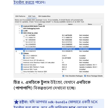
ইনস্টল করতে
পারেন।
চিত্র ২.
এসডিকে টুলস
উইন্ডো, যেখানে
এনডিকে
(পাশাপাশি)
বিকল্পগুলো দেখানো হচ্ছে।
দ্রষ্টব্য:
যদি আপনার
ফোল্ডারে একটি NDK
ndk-bundle
ইনস্টল করা থাকে, তবে এটি তালিকায়
NDK
লেবেল সহ