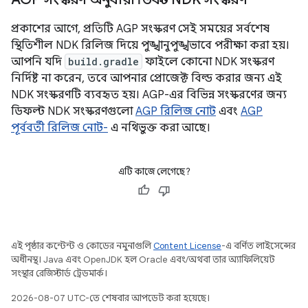
প্রকাশের আগে, প্রতিটি AGP সংস্করণ সেই সময়ের সর্বশেষ
স্থিতিশীল NDK রিলিজ দিয়ে পুঙ্খানুপুঙ্খভাবে পরীক্ষা করা হয়।
আপনি যদি
build.gradle
ফাইলে কোনো NDK সংস্করণ
নির্দিষ্ট না করেন, তবে আপনার প্রোজেক্ট বিল্ড করার জন্য এই
NDK সংস্করণটি ব্যবহৃত হয়। AGP-এর বিভিন্ন সংস্করণের জন্য
ডিফল্ট NDK সংস্করণগুলো
AGP রিলিজ নোট
এবং
AGP
পূর্ববর্তী রিলিজ নোট-
এ নথিভুক্ত করা আছে।
এটি কাজে লেগেছে?
এই পৃষ্ঠার কন্টেন্ট ও কোডের নমুনাগুলি
Content License
-এ বর্ণিত লাইসেন্সের
অধীনস্থ। Java এবং OpenJDK হল Oracle এবং/অথবা তার অ্যাফিলিয়েট
সংস্থার রেজিস্টার্ড ট্রেডমার্ক।
2026-08-07 UTC-তে শেষবার আপডেট করা হয়েছে।