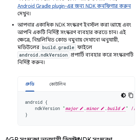
Android Gradle plugin-এর জন্য NDK কনফিগার করুন
দেখুন।
আপনার একাধিক NDK সংস্করণ ইনস্টল করা আছে এবং
আপনি একটি নির্দিষ্ট সংস্করণ ব্যবহার করতে চান। এই
ক্ষেত্রে, নিম্নলিখিত কোড নমুনায় দেখানো অনুযায়ী,
মডিউলের
build.gradle
ফাইলে
android.ndkVersion
প্রপার্টি ব্যবহার করে সংস্করণটি
নির্দিষ্ট করুন।
গ্রুভি
কোটলিন
android
{
ndkVersion
"
major
.
minor
.
build
"
// 
}
AGP সংস্করণ অনুযায়ী ডিফল্ট NDK সংস্করণ