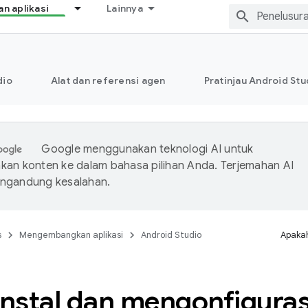
 aplikasi
Lainnya
dio
Alat dan referensi agen
Pratinjau Android Stu
Google menggunakan teknologi AI untuk
an konten ke dalam bahasa pilihan Anda. Terjemahan AI
ngandung kesalahan.
s
Mengembangkan aplikasi
Android Studio
Apakah
nstal dan mengonfigura