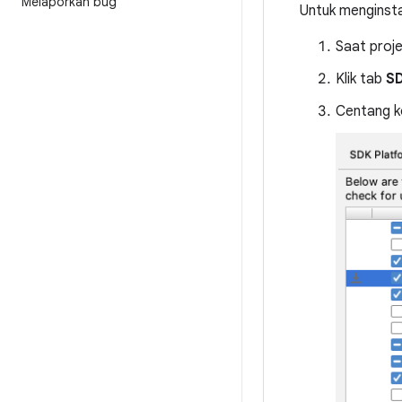
Melaporkan bug
Untuk menginsta
Saat proje
Klik tab
SD
Centang 