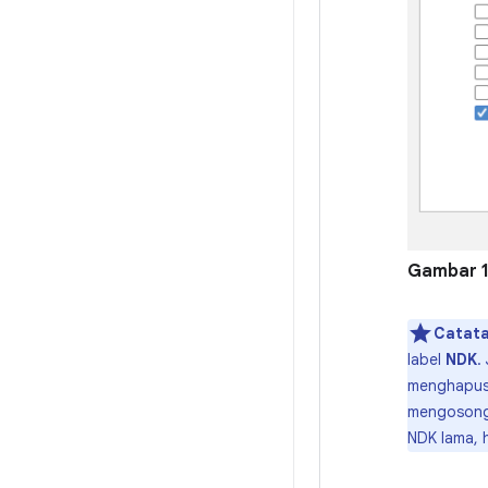
Gambar 1
Catata
label
NDK
.
menghapus 
mengosongk
NDK lama, 