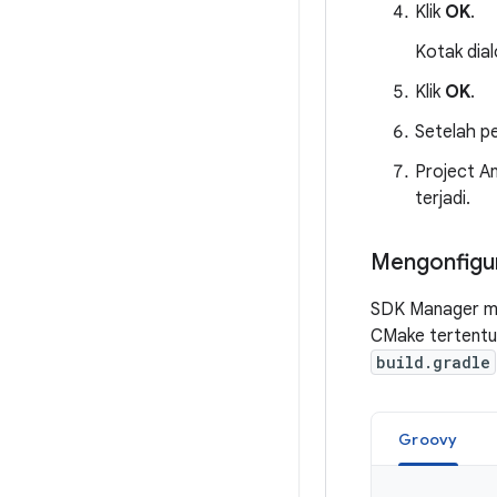
Klik
OK
.
Kotak dia
Klik
OK
.
Setelah pe
Project An
terjadi.
Mengonfigur
SDK Manager men
CMake tertentu 
build.gradle
Groovy