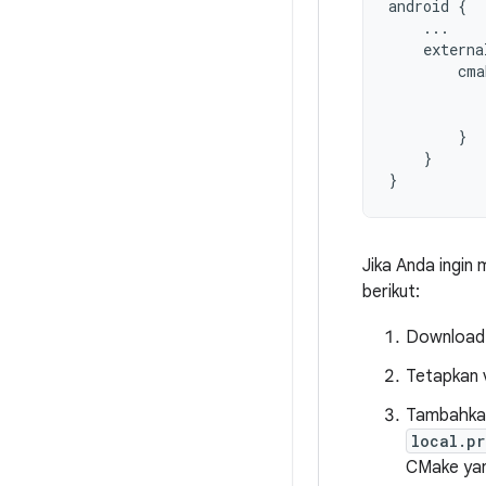
android
{
...
externa
cma
}
}
}
Jika Anda ingin
berikut:
Download 
Tetapkan 
Tambahkan 
local.pr
CMake yan