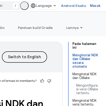
/
Android Studio
Masuk
dio
Panduan build Gradle
Lainnya
Pada halaman
ini
Menginstal NDK
dan CMake
secara
otomatis
Menginstal NDK
dan CMake
 informasi ini membantu?
Mengonfigura
si versi CMake
tertentu
si NDK dan
Menginstal NDK
versi tertentu