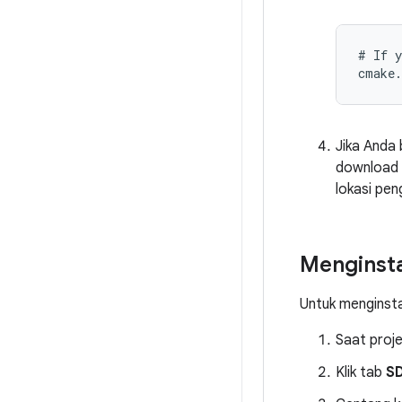
# If y
cmake.
Jika Anda 
download d
lokasi pen
Menginsta
Untuk menginsta
Saat proje
Klik tab
SD