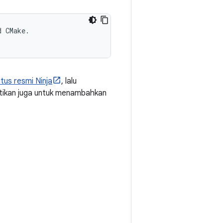
 CMake.

itus resmi Ninja
, lalu
astikan juga untuk menambahkan