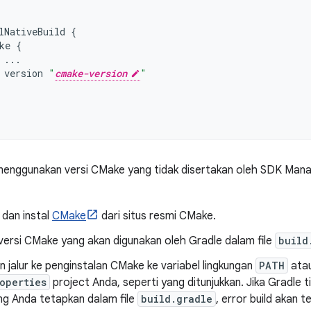
lNativeBuild
{
ke
{
...
version
"
cmake-version
"
 menggunakan versi CMake yang tidak disertakan oleh SDK Manag
dan instal
CMake
dari situs resmi CMake.
versi CMake yang akan digunakan oleh Gradle dalam file
build
jalur ke penginstalan CMake ke variabel lingkungan
PATH
atau
operties
project Anda, seperti yang ditunjukkan. Jika Gradle
g Anda tetapkan dalam file
build.gradle
, error build akan te