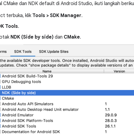
l CMake dan NDK default di Android Studio, ikuti langkah beriku
ct terbuka, klik
Tools > SDK Manager
.
K Tools
.
kotak
NDK (Side by side)
dan
CMake
.