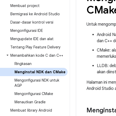
Membuat project
CMak
Bermigrasi ke Android Studio
Dasar-dasar kontrol versi
Untuk mengompil
Mengonfigurasi IDE
Android N
Mengupdate IDE dan alat
dan C++ d
Tentang Play Feature Delivery
CMake: ala
Menambahkan kode C dan C++
memerluka
Ringkasan
LLDB: deb
akan diins
Menginstal NDK dan CMake
Mengonfigurasi NDK untuk
Halaman ini me
AGP
Android Studio 
Mengonfigurasi CMake
Menautkan Gradle
Menginst
Membuat library Android