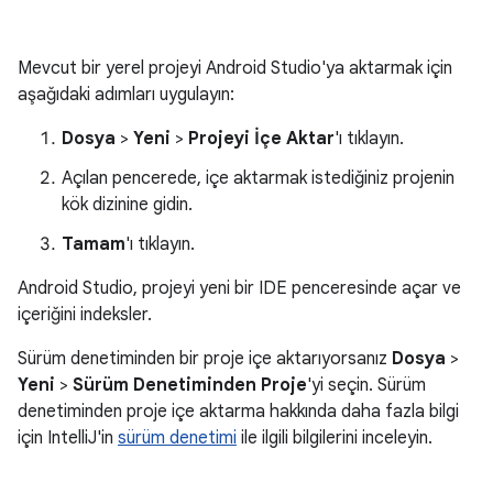
Mevcut bir yerel projeyi Android Studio'ya aktarmak için
aşağıdaki adımları uygulayın:
Dosya
>
Yeni
>
Projeyi İçe Aktar
'ı tıklayın.
Açılan pencerede, içe aktarmak istediğiniz projenin
kök dizinine gidin.
Tamam
'ı tıklayın.
Android Studio, projeyi yeni bir IDE penceresinde açar ve
içeriğini indeksler.
Sürüm denetiminden bir proje içe aktarıyorsanız
Dosya
>
Yeni
>
Sürüm Denetiminden Proje
'yi seçin. Sürüm
denetiminden proje içe aktarma hakkında daha fazla bilgi
için IntelliJ'in
sürüm denetimi
ile ilgili bilgilerini inceleyin.