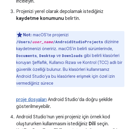
inceleyin.
Projenizi yerel olarak depolamak istediğiniz
kaydetme konumunu
belirtin.
Not:
macOS'te projenizi
dizinine
/Users/
user_name
/AndroidStudioProjects
kaydetmenizi öneririz. macOS'in belirli sürümlerinde,
,
ve
gibi belirli klasörleri
Documents
Desktop
Downloads
koruyan Şeffaflık, Kullanıcı Rızası ve Kontrol (TCC) adlı bir
güvenlik özelliği bulunur. Bu klasörleri kullanırsanız
Android Studio'ya bu klasörlere erişmek için özel izin
vermediğiniz sürece
proje dosyaları
Android Studio'da doğru şekilde
gösterilmeyebilir.
Android Studio'nun yeni projeniz için örnek kod
oluştururken kullanmasını istediğiniz
Dili
seçin.