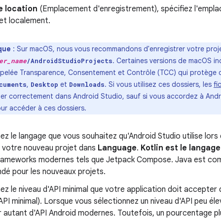
e location
(Emplacement d'enregistrement), spécifiez l'empl
et localement.
que
:
Sur macOS, nous vous recommandons d'enregistrer votre projet
. Certaines versions de macOS in
er_name
/AndroidStudioProjects
ppelée Transparence, Consentement et Contrôle (TCC) qui protège d
,
et
. Si vous utilisez ces dossiers, les
fi
cuments
Desktop
Downloads
cher correctement dans Android Studio, sauf si vous accordez à Andr
our accéder à ces dossiers.
ez le langage que vous souhaitez qu'Android Studio utilise lors
 votre nouveau projet dans
Language
.
Kotlin est le langa
frameworks modernes tels que Jetpack Compose. Java est comp
é pour les nouveaux projets.
ez le niveau d'API minimal que votre application doit accepter
API minimal). Lorsque vous sélectionnez un niveau d'API peu éle
er autant d'API Android modernes. Toutefois, un pourcentage pl