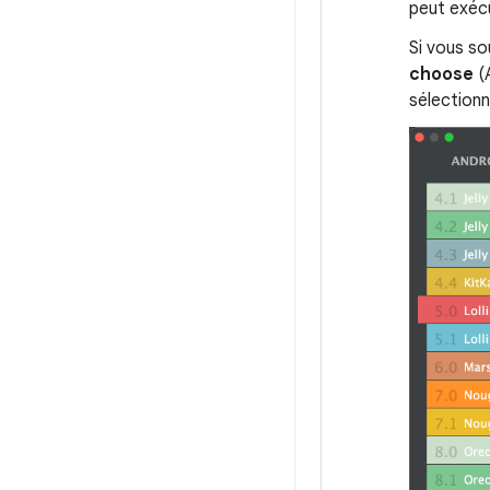
peut exécu
Si vous so
choose
(A
sélectionn