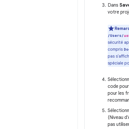
Dans
Sav
votre proj
Remar
/Users/
us
sécurité a
compris
Do
pas s'affi
spéciale p
Sélectionn
code pour
pour les 
recommand
Sélectionn
(Niveau d'
pas utilis