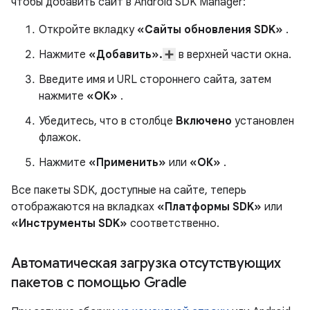
чтобы добавить сайт в Android SDK Manager:
Откройте вкладку
«Сайты обновления SDK»
.
Нажмите
«Добавить».
в верхней части окна.
Введите имя и URL стороннего сайта, затем
нажмите
«ОК»
.
Убедитесь, что в столбце
Включено
установлен
флажок.
Нажмите
«Применить»
или
«ОК»
.
Все пакеты SDK, доступные на сайте, теперь
отображаются на вкладках
«Платформы SDK»
или
«Инструменты SDK»
соответственно.
Автоматическая загрузка отсутствующих
пакетов с помощью Gradle