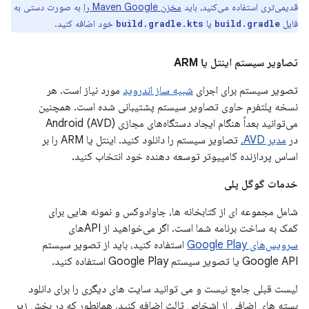
قدیمی‌تری استفاده می‌کنید، باید
مخزن Maven Google را
به صورت دستی به
فایل
یا
خود اضافه کنید.
build.gradle.kts
build.gradle
تصاویر سیستم
اینتل
یا ARM
تصویر سیستم برای اجرای
شبیه ساز اندروید
مورد نیاز است. هر
نسخه پلتفرم حاوی تصاویر سیستم پشتیبانی شده است. همچنین
می‌توانید بعداً هنگام ایجاد دستگاه‌های مجازی Android (AVD)
در
مدیر AVD،
تصاویر سیستم را دانلود کنید. اینتل یا ARM را بر
اساس پردازنده کامپیوتر توسعه دهنده خود انتخاب کنید.
خدمات گوگل پلی
شامل مجموعه ای از کتابخانه ها، جاوادوکس و نمونه هایی برای
کمک به ساخت برنامه شما است. اگر می‌خواهید از APIهای
سرویس‌های Google Play
استفاده کنید، باید از تصویر سیستم
Google API یا تصویر سیستم Google Play استفاده کنید.
لیست قبلی جامع نیست و می توانید سایت های دیگری را برای دانلود
بسته های اضافی از اشخاص ثالث اضافه کنید، همانطور که در بخش زیر