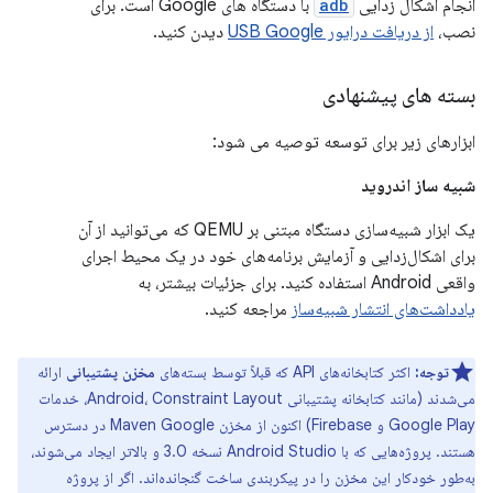
انجام اشکال زدایی
adb
با دستگاه های Google است. برای
نصب،
از دریافت درایور USB Google
دیدن کنید.
بسته های پیشنهادی
ابزارهای زیر برای توسعه توصیه می شود:
شبیه ساز اندروید
یک ابزار شبیه‌سازی دستگاه مبتنی بر QEMU که می‌توانید از آن
برای اشکال‌زدایی و آزمایش برنامه‌های خود در یک محیط اجرای
واقعی Android استفاده کنید. برای جزئیات بیشتر، به
یادداشت‌های انتشار شبیه‌ساز
مراجعه کنید.
توجه:
اکثر کتابخانه‌های API که قبلاً توسط بسته‌های
مخزن پشتیبانی
ارائه
می‌شدند (مانند کتابخانه پشتیبانی Android، Constraint Layout، خدمات
Google Play و Firebase) اکنون از مخزن Maven Google در دسترس
هستند. پروژه‌هایی که با Android Studio نسخه 3.0 و بالاتر ایجاد می‌شوند،
به‌طور خودکار این مخزن را در پیکربندی ساخت گنجانده‌اند. اگر از پروژه