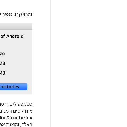
מחיקת ספריות של Android Studio ש
אינדקסים ויומנים של גרסאות Android Studio שלא נ
io Directories
האלה, ומוצגת אפ