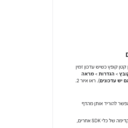
Android S באופן ידני, תקבלו הודעה מ-Android Studio בחלון קטן קופץ כשיש עדכון זמין
ובץ
>
הגדרות
>
מראה
 יש עדכונים
). ראו איור 2.
שר להוריד אותן מהדף
בנוסף לקבלת גרסאות קנרי של Android Studio, תקבלו גם גרסאות תצוגה מקדימה של כלי SDK אחרים,