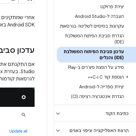
יצירת פרויקט
העברה ל-Android Studio
Android SDK באמצעות עדכונים אוטומטיים ומנהל Android SDK.
עקרונות בסיסיים לשליטה בגרסאות
הגדרת סביבת הפיתוח המשולבת
(IDE)
עדכון סביב
עדכון סביבת הפיתוח המשולבת
(IDE) והכלים
אם התקנתם את Android Studio באמצעו
מידע על הפצת פיצ'רים ב-Play
הוספת קוד C ו-C++
לגרסאות קודמות של כל א
יצירת ספרייה ל-Android
הגדרת אינטגרציה רציפה (CI)
כתיבת הקוד
הרצת האפליקציה וניפוי באגים