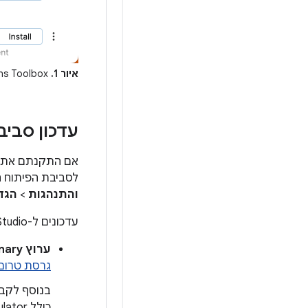
איור 1.
‫Jetbrains Toolbox מציג עדכונים זמינים.
עדכון סביבת הפי
לסביבת הפיתוח המשולבת (IDE). כדי לבדוק אם יש 
והתנהגות
>
הגד
עדכונים ל-Android Studio זמינים בערוצי ההפצה הבאים:
ערוץ Canary:
גרסת טרום
כולל Android Emulator.