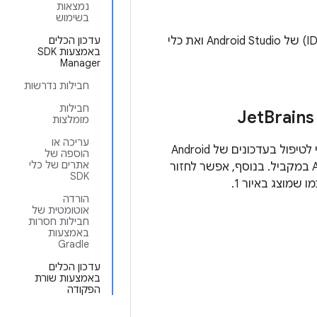
נמצאות
בשימוש
אחרי שמתקינים את Android Studio, אפשר לעדכן את סביבת הפיתוח המשולבת (IDE) של Android Studio ואת כלי
עדכון הכלים
באמצעות SDK
Manager
חבילות נדרשות
חבילות
Brains
מומלצות
עריכה או
, ‏ Toolbox אחראי לטיפול בעדכונים של Android
הוספה של
אתרים של כלי
Studio. בעזרת Toolbox אפשר להתקין גרסאות קנרי, RC ויציבות של Android Studio במקביל. בנוסף, אפשר לחזור
SDK
הורדה
אוטומטית של
חבילות חסרות
באמצעות
Gradle
עדכון הכלים
באמצעות שורת
הפקודה