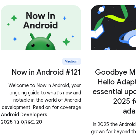
Medium
Now in Android #121
Goodbye Mo
Hello Adapt
Welcome to Now in Android, your
essential up
ongoing guide to what’s new and
2025 f
notable in the world of Android
development. Read on for coverage
ada
Android Developers
of Android 16 QPR2 beta 1, the
20 באוקטובר 2025
Android Studio Narwhal feature
In 2025 the Androi
drop, Jetpack Compose 1.9, Media 3
grown far beyond th