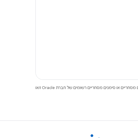
the content of this
.‏ Java ו-OpenJDK הם סימנים מסחריים או סימנים מסחריים רשומים של חברת Oracle ו/או