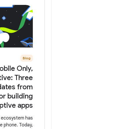
Blog
bile Only,
ive: Three
dates from
or building
ptive apps
d ecosystem has
e phone. Today,