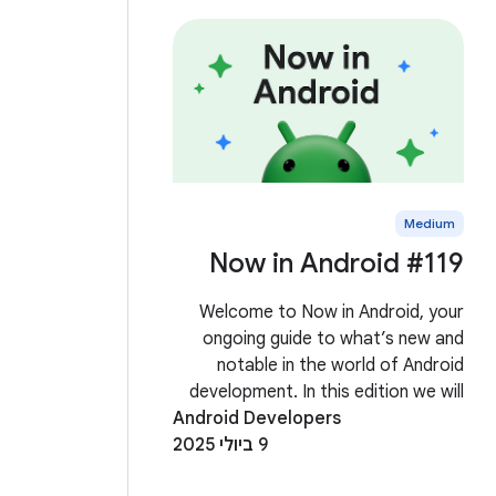
Medium
Now in Android #119
Welcome to Now in Android, your
ongoing guide to what’s new and
notable in the world of Android
development. In this edition we will
Android Developers
cover Android 16, Desktop
9 ביולי 2025
Experiences, Adaptive Apps, Testing
Videos, AndroidX and more! Most of