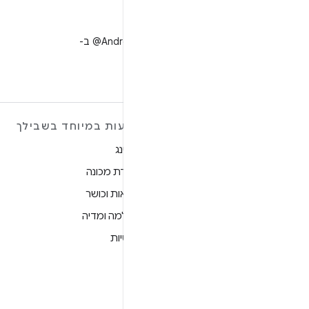
X
למעקב אחר ‎@AndroidDev ב-
X
מידע נוסף על ANDROID
הצעות במיוחד בשבילך
Android
גיימינג
Android for Enterprise
למידת מכונה
אבטחה
בריאות וכושר
מקור
מצלמה ומדיה
חדשות
פרטיות
בלוג
5G
פודקאסטים