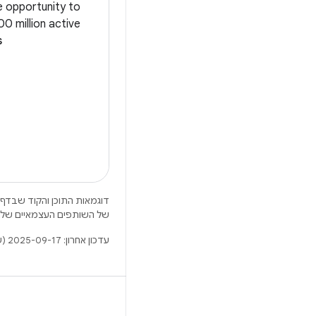
e opportunity to
0 million active
s
ldables, tablets,
 and compatible
t just additional
screens;
דוגמאות התוכן והקוד שבדף 
של השותפים העצמאיים שלה
עדכון אחרון: 2025-09-17 (שעון UTC).