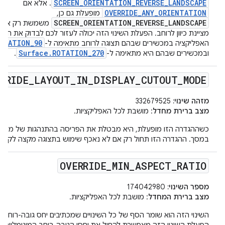
SCREEN_ORIENTATION_REVERSE_LANDSCAPE
. אלא אם
OVERRIDE_ANY_ORIENTATION
מופעלת גם כן,
SCREEN_ORIENTATION_REVERSE_LANDSCAPE
משמשת רק אם ה
מציינת כיוון לרוחב. הפעלת השינוי הזה יכולה לעזור לכם לבדוק את התנ
OTATION_90
האפליקציה במכשירים שבהם תצוגה לרוחב מתאימה ל-
Surface.ROTATION_270
ובמכשירים שבהם היא מתאימה ל-
.
RRIDE
_
LAYOUT
_
IN
_
DISPLAY
_
CUTOUT
_
MODE
מזהה שינוי:
332679525
מצב ברירת מחדל
: מושבת לכל האפליקציות.
כשההגדרה הזו מופעלת, היא מבטלת את הפריסה בהתנהגות של מצב
במסך. ההגדרה הזו תחול רק אם לא נאכף שימוש בתצוגה מקצה לקצה.
OVERRIDE
_
MIN
_
ASPECT
_
RATIO
מספר השינוי:
174042980
מצב ברירת המחדל
: מושבת לכל האפליקציות.
השינוי הזה הוא שומר הסף של כל השינויים שמכתיבים יחס גובה-רוחב מי