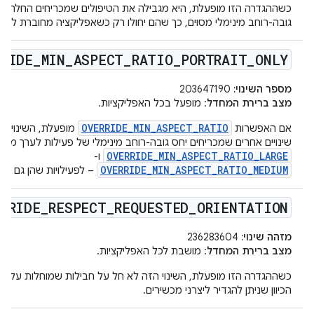
כשההגדרה הזו מופעלת, היא מגבילה את הטיפולים שמכריחים החלה ש
גובה-רוחב מינימלי מסוים, כך שהם יחולו רק כשאפליקציה מחוברת למצ
RRIDE
_
MIN
_
ASPECT
_
RATIO
_
PORTRAIT
_
ONLY
מספר השינוי:
203647190
מצב ברירת המחדל
: מופעל בכל האפליקציות.
OVERRIDE_MIN_ASPECT_RATIO
אם האפשרות
מופעלת, השינוי הז
שינויים אחרים שמכריחים יחס גובה-רוחב מינימלי של פעילות לערך מסוי
OVERRIDE_MIN_ASPECT_RATIO_LARGE
ו-
OVERRIDE_MIN_ASPECT_RATIO_MEDIUM
– לפעילויות שהן גם במ
RRIDE
_
RESPECT
_
REQUESTED
_
ORIENTATION
מזהה שינוי:
236283604
מצב ברירת המחדל
: מושבת לכל האפליקציות.
כשההגדרה הזו מופעלת, השינוי הזה לא חל על חבילות שמוחלות על מת
הכיוון שניתן להגדיר ליצרני מכשירים.