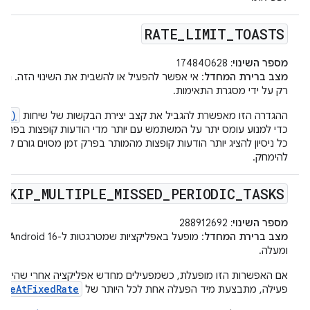
RATE
_
LIMIT
_
TOASTS
מספר השינוי:
174840628
מצב ברירת המחדל
: אי אפשר להפעיל או להשבית את השינוי הזה. הוא
רק על ידי מסגרת התאימות.
w()
ההגדרה הזו מאפשרת להגביל את קצב יצירת הבקשות של שיחות
כדי למנוע עומס יתר על המשתמש עם יותר מדי הודעות קופצות בפרק ז
כל ניסיון להציג יותר הודעות קופצות מהמותר בפרק זמן מסוים גורם לה
להימחק.
_
SKIP
_
MULTIPLE
_
MISSED
_
PERIODIC
_
TASKS
מספר השינוי:
288912692
מצב ברירת המחדל
ומעלה.
אם האפשרות הזו מופעלת, כשמפעילים מחדש אפליקציה אחרי שהיא ל
uleAtFixedRate
פעילה, מתבצעת מיד הפעלה אחת לכל היותר של