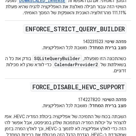
DOWNSCALED_INVERSE
המסך האמיתי. אם גם האפשרות
מופעלת, 
השינוי הזה עבור חבילה מאלצת את האפליקציה להניח שהיא פועלת ב
111.11% מהרזולוציה האנכית והאופקית של המסך האמיתי.
ENFORCE
_
STRICT
_
QUERY
_
BUILDER
מזהה שינוי:
143231523
מצב ברירת המחדל
: מושבת לכל האפליקציות.
SQLiteQueryBuilder
כשהתכונה הזו מופעלת,
בודק את כל הבחי
CalendarProvider2
בשאילתות של
כדי לוודא שהן לא מכילות אר
זדוניים.
FORCE
_
DISABLE
_
HEVC
_
SUPPORT
מזהה השינוי:
174227820
מצב ברירת המחדל
: מושבת לכל האפליקציות.
השבתה בכוח של התמיכה של אפלי
להצהיר על יכולות המדיה הנתמכות שלהן במניפסט, אבל אפשר להש
הזה כדי לאלץ אפליקציה לא לתמוך ב-HEVC, וכך לאלץ ה
שמקודדת ב-HEVC. הגדרת הדגל הזה מבטלת את ברירות המחדל