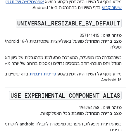
מידע נוסף על השינוי הזה זמין בקטע בנושא
אופטימיזציה של תזמון עב
שיעור קבוע
בדף השינויים בהתנהגות ב-Android 16.
UNIVERSAL
_
RESIZABLE
_
BY
_
DEFAULT
מזהה שינוי:
357141415
מצב ברירת המחדל
ומעלה.
כשההגדרה הזו מופעלת, המערכת מתעלמת מההגבלות על כיוון האפליקצ
הגודל ויחס הגובה-רוחב במסכים גדולים (מסכים ברוחב של יותר מ-600dp).
מידע נוסף על השינוי הזה זמין בקטע
פריסות דינמיות
בדף שינויים בהת
Android 16.
USE
_
EXPERIMENTAL
_
COMPONENT
_
ALIAS
מזהה שינוי:
196254758
מצב ברירת המחדל
: מושבת בכל האפליקציות.
כשהמדיניות מופעלת, המערכת מאפשרת ל
רכיבים.