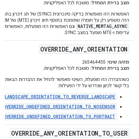
מצב ברירת המחדל
: מושבת לכל האפליקציות.
האפשרות הזו מאפשרת בדיקה סינכרונית (SYNC) של
הזה משפיע רק על חומרה שתומכת בתוסף תיוג זיכרון (MTE) של ARM. אם גם
NATIVE_MEMTAG_ASYNC
וגם האפשרות הזו מופעלות, האפשרות ה
עדיפות ו-MTE מופעל במצב SYNC.
OVERRIDE
_
ANY
_
ORIENTATION
מזהה שינוי:
265464455
מצב ברירת המחדל
: מושבת לכל האפליקציות.
כשההגדרה הזו מופעלת, השינוי מאפשר להחיל את ההגדרות הבאות של 
בלי קשר לכיוון שנדרש על ידי הפעילות:
DE_LANDSCAPE_ORIENTATION_TO_REVERSE_LANDSCAPE
OVERRIDE_UNDEFINED_ORIENTATION_TO_NOSENSOR
OVERRIDE_UNDEFINED_ORIENTATION_TO_PORTRAIT
OVERRIDE
_
ANY
_
ORIENTATION
_
TO
_
USER