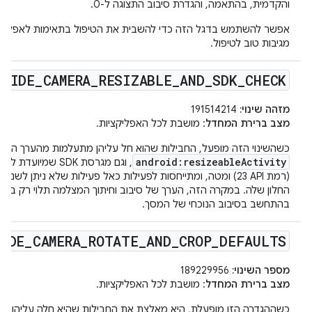
והקדמית, בהתאמה, והגדרת סיבוב התצוגה ל-0.
אפשר להשתמש בדגל הזה כדי להשבית את הטיפול בתאימות לאפליקצ
מגיבות טוב לטיפול.
RRIDE
_
CAMERA
_
RESIZABLE
_
AND
_
SDK
_
CHECK
מזהה שינוי:
191514214
מצב ברירת המחדל
: מושבת לכל האפליקציות.
כשהשינוי הזה מופעל, החבילות שהוא חל עליהן מתעלמות מהערך הנוכ
android:resizeableActivity
, וגם
(רמת API‏ 23) ומטה, ומתייחסות לפעילות כאל פעילות שלא ניתן לשנו
החלון שלה. במקרה הזה, הערך של סיבוב וחיתוך המצלמה תלוי רק בפיצ
בהתחשב בסיבוב הנוכחי של המסך.
RIDE
_
CAMERA
_
ROTATE
_
AND
_
CROP
_
DEFAULTS
מספר השינוי:
189229956
מצב ברירת המחדל
: מושבת לכל האפליקציות.
כשההגדרה הזו מופעלת, היא מאלצת את החבילות שהיא חלה עליהן ל