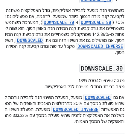
כשהשינוי הזה מופעל לחבילת אפליקציות, גודל האפליקציה משתנה בכו
DOWNSCALE_70
DOWNSCALE_80
70% (
ו-
DOWNSCALED
הפוך. אם מפעילים גם את השינוי הזה וגם את
, השינוי
DOWNSCALED_INVERSE
מקבל עדיפות וגורם קביעת קנה המידה מוח
הפוך.
DOWNSCALE
_
30
מזהה שינוי:
189970040
מצב ברירת מחדל
: מושבת לכל האפליקציות.
DOWNSCALED
אם גם
מופעל, הפעלת השינוי הזה לחבילה גורמת לאפל
שהיא פועלת במסך עם 30% מהרזולוציה האנכית והאופקית של 
DOWNSCALED_INVERSE
גם האפשרות
מופעלת, הפעלת השינוי הזה 
מאלצת את האפליקציה להניח 
והאופקית של המסך האמיתי.