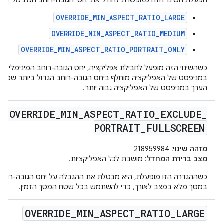
הפעלת השינוי הזה מאפשרת להחיל את יחסי הגובה-רוחב המינימליים ה
OVERRIDE_MIN_ASPECT_RATIO_LARGE
OVERRIDE_MIN_ASPECT_RATIO_MEDIUM
OVERRIDE_MIN_ASPECT_RATIO_PORTRAIT_ONLY
כשהשינוי הזה מופעל לחבילת אפליקציה, יחס הגובה-רוחב המינימלי שמ
במניפסט של האפליקציה מוחלף ביחס הגובה-רוחב הגדול ביותר שמופ
הערך במניפסט של האפליקציה גבוה יותר.
OVERRIDE
_
MIN
_
ASPECT
_
RATIO
_
EXCLUDE
_
PORTRAIT
_
FULLSCREEN
מזהה שינוי:
218959984
מצב ברירת המחדל
: מושבת לכל האפליקציות.
כשההגדרה הזו מופעלת, היא מבטלת את ההגבלה על יחס הגובה-רוחב 
במסך מלא במצב לאורך, כדי להשתמש בכל שטח המסך הזמין.
OVERRIDE
_
MIN
_
ASPECT
_
RATIO
_
LARGE