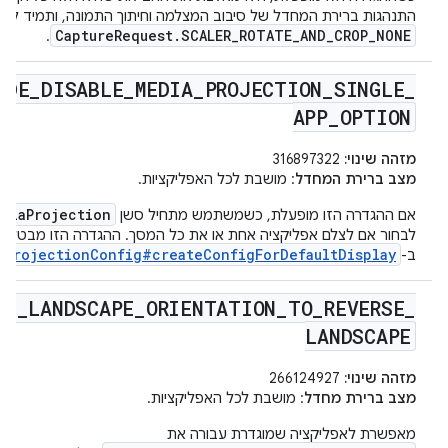
התנהגות ברירת המחדל של סיבוב המצלמה וחיתוך התמונה, ותמיד להח
CaptureRequest.SCALER_ROTATE_AND_CROP_NONE
.
IDE
_
DISABLE
_
MEDIA
_
PROJECTION
_
SINGLE
_
APP
_
OPTION
מזהה שינוי:
316897322
מצב ברירת המחדל
: מושבת לכל האפליקציות.
ediaProjection
אם ההגדרה הזו מופעלת, כשמשתמש מתחיל סשן
לבחור אם לצלם אפליקציה אחת או את כל המסך. ההגדרה הזו מבטלת
aProjectionConfig#createConfigForDefaultDisplay
ב-
DE
_
LANDSCAPE
_
ORIENTATION
_
TO
_
REVERSE
_
LANDSCAPE
מזהה שינוי:
266124927
מצב ברירת מחדל
: מושבת לכל האפליקציות.
מאפשרת לאפליקציה שמוגדרת עבורה את