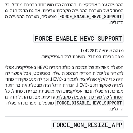
ההפעלה עבור אפליקציות. ההגדרה הזו מושבתת כברירת מחדל, כלומר
המחדל של מערכת ההפעלה מקבלות עדיפות. אם גם הדגל הזה וגם ה
FORCE_ENABLE_HEVC_SUPPORT
מופעלים, מערכת ההפעלה מתע
הדגלים.
FORCE
_
ENABLE
_
HEVC
_
SUPPORT
מזהה שינוי:
174228127
מצב ברירת המחדל
: מושבת לכל האפליקציות.
הפעלה מאולצת של תמיכה ביכולת המדיה HEVC באפליק
להצהיר על יכולות המדיה הנתמכות שלהן במניפסט, אבל אפשר להש
הזה כדי לאלץ אפליקציה לתמוך ב-HEVC, וכך להימנע מקיד
למדיה שמקודדת ב-HEVC. הגדרת הדגל הזה מבטלת את ברירו
מערכת ההפעלה עבור אפליקציות. היא מושבתת כברירת מחדל, כלומר 
המחדל של מערכת ההפעלה מקבלות עדיפות. אם גם הדגל הזה וגם ה
FORCE_DISABLE_HEVC_SUPPORT
מופעלים, מערכת ההפעלה מת
הדגלים.
FORCE
_
NON
_
RESIZE
_
APP