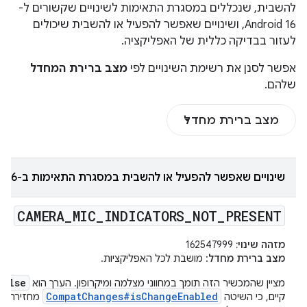
להשבית, שנכללים במסגרת התאימות לשינויים שקשורים ל-
Android 16, ושינויים שאפשר להפעיל או להשבית שיכולים
לעזור בבדיקה כללית של האפליקציה.
אפשר לסנן את רשימת השינויים לפי
מצב ברירת המחדל
שלהם.
מצב ברירת מחדל
שינויים שאפשר להפעיל או להשבית במסגרת התאימות ב-Android 16
CAMERA
_
MIC
_
INDICATORS
_
NOT
_
PRESENT
מזהה שינוי:
162547999
מצב ברירת מחדל
: מושבת לכל האפליקציות.
false
מציין שהמכשיר הזה תומך במחווני מצלמה ומיקרופון. הערך הוא
e
CompatChanges#isChangeEnabled
קיים, כי השיטה
מחזירה