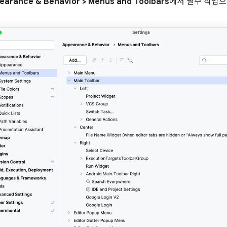
pearance & Behavior > Menus and Toolbars
에서 필수 작업으