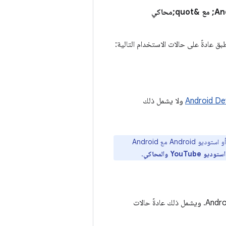
الحد الأدنى لمتطلبات &quot;استوديو Android&quot; و&quot;استوديو Android&quot; مع &quot;محاكي
ولا يشمل ذلك
تختلف بعض الحد الأدنى من المتطلبات حسب ما إذا كنت تريد تشغيل استوديو Android وحده أو استوديو Android مع Android
استوديو YouTube والمحاكي
.
في ما يلي مواصفات النظام المقترَحة لتشغيل &quot;استوديو Android&quot; وAndroid Emulator. ويشمل ذلك عادةً حالات