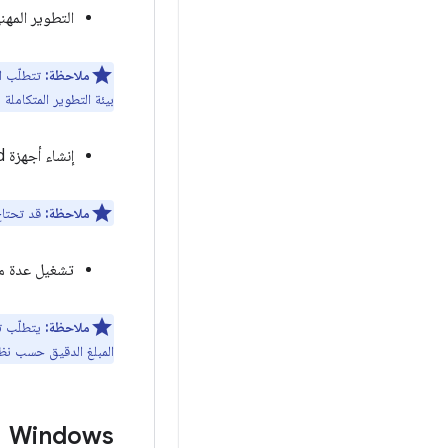
التطوير المهن
ملاحظة:
بيئة التطوير المتكاملة (IDE).
إنشاء أجهزة Android افتراضية (AVD) متعددة، بما في ذلك أجهزة XR
ملاحظة:
قد تحتاج إلى مساحة 
تشغيل عدة محاكيات AVD في الوقت نفسه، بما
ملاحظة:
المبلغ الدقيق حسب نظ
Windows