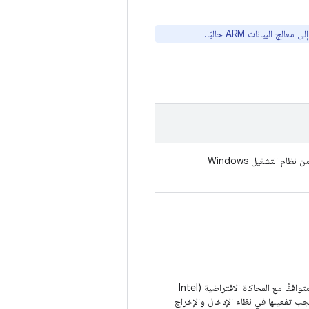
يجب أن يكون الجهاز متوافقًا مع المحاكاة الافتراضية (Intel
أو AMD-V، ويجب تفعيلها في نظام الإدخال والإخراج