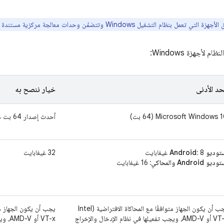
عمل بنظام التشغيل Windows وتتضمّن وحدات معالجة مركزية مستندة إلى معالِج البيانات ARM حاليًا.
 لأجهزة Windows:
حد الأدنى
خيار ننصح به
Microsoft Windows 1‏ (64 بت)
أحدث إصدار 64 بت من نظام التشغيل Windows
وديو Android:
8 غيغابايت
32 غيغابايت
يو Android والمحاكي:
16 غيغابايت
يجب أن يكون الجهاز متوافقًا مع المحاكاة الافتراضية (Intel
VT-x أو AMD-V، ويجب تفعيلها في نظام الإدخال والإخراج
VT-x 