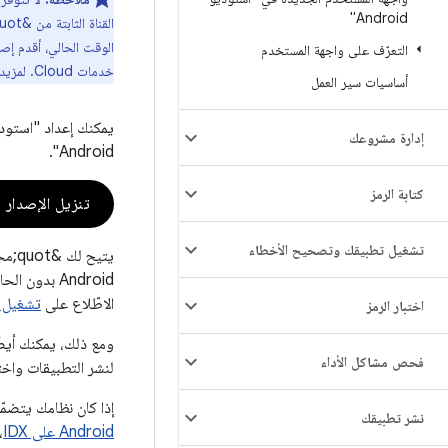
Android"
الوقت الحالي، أقدم إ
التعرّف على واجهة المستخدم
خدمات Cloud. لمزيد من المعلومات، يُرجى الاطّلاع على
أساسيات سير العمل
إدارة مشروعك
Android".
كتابة الرمز
تنزيل الإصدار 3 من &quot;استوديو Android&quot; Quail
تشغيل تطبيقك وتصحيح الأخطاء
الاطّلاع على
تشغيل ال
اختبار الرمز
ومع ذلك، يمكنك أيضًا استخدام Android Studio ب
فحص مشاكل الأداء
لنشر التطبيقات واخت
إذا كان نظامك يتضمّن
نشر تطبيقك
Android على IDX
،