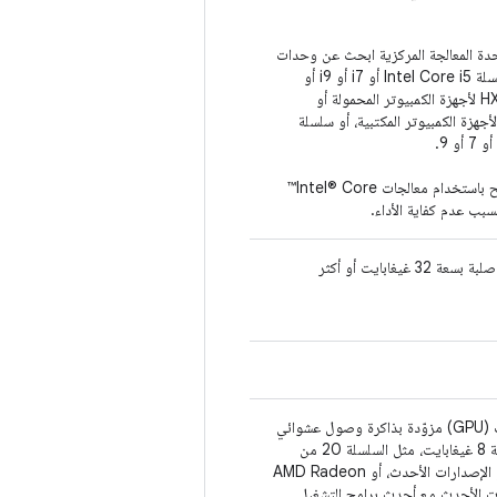
دة المعالجة المركزية ابحث عن وحدات
معالجة مركزية من سلسلة Intel Core i5 أو i7 أو i9 أو
اللاحقات H أو HK أو HX لأجهزة الكمبيوتر المحمولة أو
لاحقات S أو F أو K لأجهزة الكمبيوتر المكتبية، أو سلسلة
يُرجى العلم أنّه لا يُنصح باستخدام معالجات Intel® Core™
غيغابايت أو أكثر
وحدة معالجة رسومات (GPU) مزوّدة بذاكرة وصول عشوائي
للفيديو (VRAM) بسعة 8 غيغابايت، مثل السلسلة 20 من
Nvidia Geforce أو الإصدارات الأحدث، أو AMD Radeon