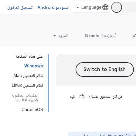
استوديو Android
تسجيل الدخول
أدلة إنشاء Gradle
المزيد
على هذه الصفحة
Windows
نظام التشغيل Mac
نظام التشغيل Linux
المكتبات المطلوبة
هل كان المحتوى مفيدًا؟
لأجهزة 64 بت
ChromeOS
لا تتوفّر عمليات دمج الخدمات، مثل Gemini في &quot;استوديو Android&quot; وFirebase Crashlytics، إلا في أحدث إصدار من