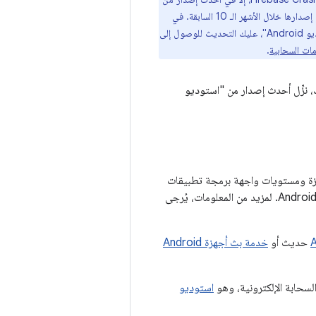
القناة الثابتة من &quot;استوديو Android&quot; والإصدارات الرئيسية (بما في ذلك حِزم التصحيح) التي تم إصدارها خلال الأشهر الـ 10 السابقة. في
. إذا كنت تستخدم إصدارًا قديمًا من "استوديو Android"، عليك التحديث للوصول إلى
.
م. بعد ذلك، نزِّل أحدث إصدار من "استوديو
 إعدادات الأجهزة ومستويات واجهة برمجة تطبيقات
Android بدون الحاجة إلى جهاز فعلي. لهذا السبب، تُعدّ هذه الطريقة هي الأفضل لاختبار تطبيقات Android. لمزيد من المعلومات، يُرجى
حديث أو
خدمة بث أجهزة Android
السحابة الإلكترونية، وهو
استوديو