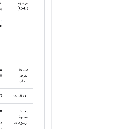
مركزية
الأ
(CPU)
بن
معال
Ryzen (مث
مساحة
o:
القرص
udio
الصلب
دقة الشاشة
800
وحدة
o:
معالجة
r:
الرسومات