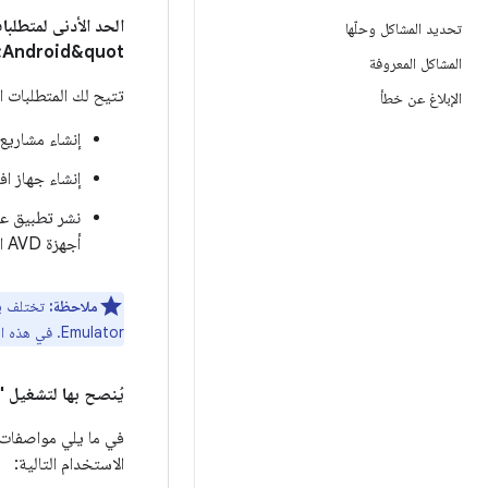
تحديد المشاكل وحلّها
Android&quot;
المشاكل المعروفة
تتيح لك المتطلبات الدنيا المدرَجة البدء في است
الإبلاغ عن خطأ
إنشاء مشاريع
إنشاء جهاز افترا
نشر تطبيق على محاكي Android واحد
أجهزة AVD التي تعمل بنظام التشغيل XR.
ملاحظة:
Emulator. في هذه الحالات، يتم إدراج كلا المتطلّبَين وتصنيفهما وفقًا لذلك باستخدام
يُنصح بها لتشغيل "استوديو Android" و
الاستخدام التالية: