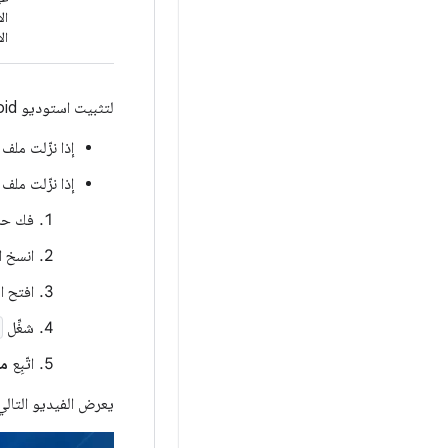
ال
لتثبيت استوديو Android على جهاز Windows، اتّبِع الخطوات التالية:
إذا نزّلت ملف
إذا نزّلت ملف
فك حز
انسخ ا
افتح ا
شغِّل
اتّبِع
مع
يعرض الفيديو التال