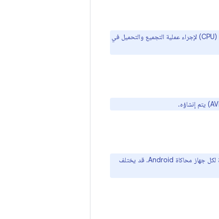
تتطلّب المشاريع الأكبر مواصفات أعلى لذاكرة الوصول العشوائي (RAM) ووحدة المعالجة المركزية (CPU) لإجراء عملية التجميع والتحميل في
يتطلّب تشغيل عدة أجهزة محاكاة Android في الوقت نفسه توفّر حوالي 4 غيغابايت من الذاكرة لكل جهاز محاكاة Android. قد يختلف