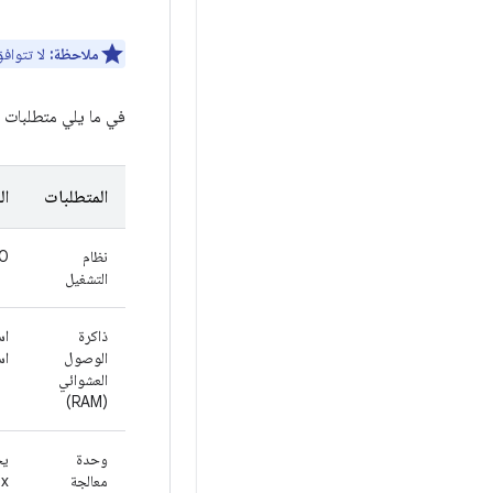
ملاحظة:
لا تتوافق الأجهزة التي ت
في ما يلي متطلبات النظام
المتطلبات
ال
نظام
‫0
التشغيل
ذاكرة
است
الوصول
استود
العشوائي
(RAM)
وحدة
معالجة