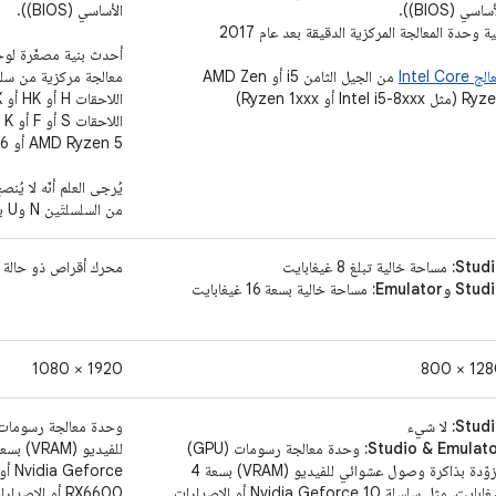
ساسي (BIOS)).
الأساسي (BIOS)).
ية وحدة المعالجة المركزية الدقيقة بعد عام 2017
أحدث بنية مصغّرة لوح
ج Intel Core
من الجيل الثامن i5 أو AMD Zen
ل Intel i5-8xxx أو Ryzen 1xxx)
ال
AMD Ryzen 5 أو 6 أو 7 أو 9.
من السلسلتَين N وU بسبب عدم كفاية الأداء.
‫Studi
مساحة خالية تبلغ 8 غيغابايت
محرك أقراص ذو حالة صلبة بسعة 32 
St وEmulator:
مساحة خالية بسعة 16 غيغابايت
1920 × 1080
1280 × 
Studi
لا شيء
Studio & Emulato
وحدة معالجة رسومات (GPU)
مزوّدة بذاكرة وصول عشوائي للفيديو (VRAM) بسعة 4
غيغابايت، مثل سلسلة Nvidia Geforce 10 أو الإصدارات
RX6600 أو الإصدارات الأحدث مع أحدث برامج التشغيل