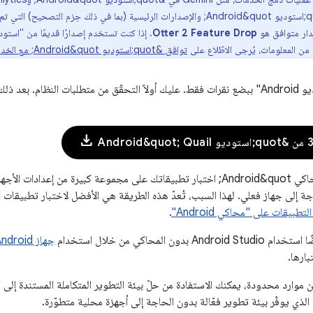
صدار متوافق هو
Otter 2 Feature Drop
توافق &quot;استوديو Android&quot; مع الخدمات السحابية
يمكنك إعداد "استوديو Android" ببضع نقرات فقط. عليك أولاً التحقّق من متطلبات النظا
download
يتيح لك &quot;محاكي Android&quot; اختبار تطبيقاتك على مجموعة كبيرة من
تطبيقات على "محاكي Android"
.
دون المحاكي من خلال استخدام
جهاز Android
بارها.
 موارد محدودة، يمكنك الاستفادة من حلّ بيئة التطوير المتكاملة المستندة إلى 
 الذي يوفّر بيئة تطوير فعّالة بدون الحاجة إلى أجهزة محلية متطوّرة.