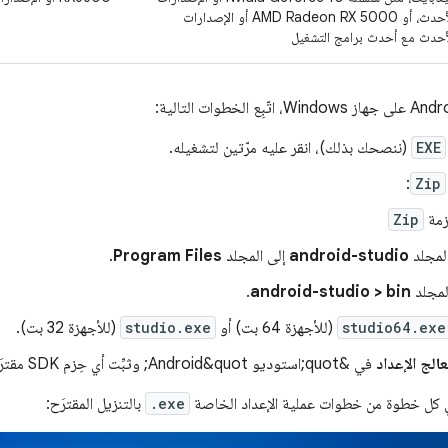
الأحدث، أو AMD Radeon RX 5000 أو الإصدارات
أحدث مع أحدث برامج التشغيل
EXE
(ننصحك بذلك)، انقر عليه مرّتين لتشغيله.
:
Zip
مة
Zip
لمجلد
android-studio
إلى المجلد
Program Files
.
لمجلد
android-studio > bin
.
studio64.exe
(للأجهزة 64 بت) أو
studio.exe
(للأجهزة 32 بت).
الج الإعداد
في &quot;استوديو Android&quot; وثبِّت أي حِزم SDK مقترَحة.
ي كل خطوة من خطوات عملية الإعداد الخاصة
.exe
بالتنزيل المقترَح: